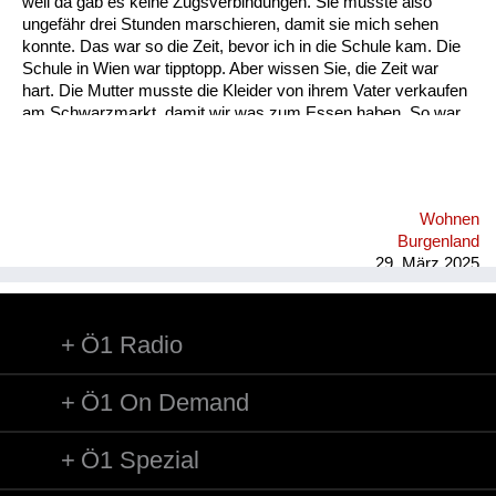
weil da gab es keine Zugsverbindungen. Sie musste also
Versorgung
ungefähr drei Stunden marschieren, damit sie mich sehen
konnte. Das war so die Zeit, bevor ich in die Schule kam. Die
Heimkehrer
Schule in Wien war tipptopp. Aber wissen Sie, die Zeit war
hart. Die Mutter musste die Kleider von ihrem Vater verkaufen
Fluchtgeschichten
am Schwarzmarkt, damit wir was zum Essen haben. So war
die Situation nach 1945. Ich war an und für sich bei der Tante
Familiengeschichten
im Burgenland. Da war es recht lustig und kein Problem. Aber
das Problem war dann, das Haus war zerbombt in Wien, sie
Schule und Ausbildung
musste bei ihrer Mutter wohnen, also bei meiner Großmutter.
Wohnen
Dann ging die Schule los und da war noch nichts. Die Mutter
Wiederaufbau und
Burgenland
musste noch Kleider verkaufen. Das weiß ich noch ...
Staatsvertrag
29. März 2025
Wohnen
Ö1 Radio
sonstiges
Ö1 On Demand
Ö1 Spezial