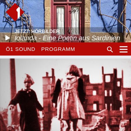
JETZT: HÖRBILDER
Iolanda - Eine Poetin aus Sardinien
Ö1 SOUND
PROGRAMM