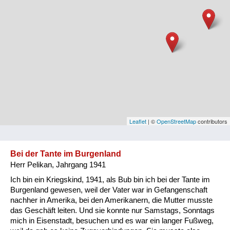
Niederösterreich
Oberösterreich
Salzburg
Steiermark
Tirol
Vorarlberg
Leaflet
| ©
OpenStreetMap
contributors
Wien
Bei der Tante im Burgenland
Herr Pelikan, Jahrgang 1941
Kategorie
Ich bin ein Kriegskind, 1941, als Bub bin ich bei der Tante im
Besatzungsmächte
Burgenland gewesen, weil der Vater war in Gefangenschaft
nachher in Amerika, bei den Amerikanern, die Mutter musste
Frauen, Mütter, Kinder
das Geschäft leiten. Und sie konnte nur Samstags, Sonntags
mich in Eisenstadt, besuchen und es war ein langer Fußweg,