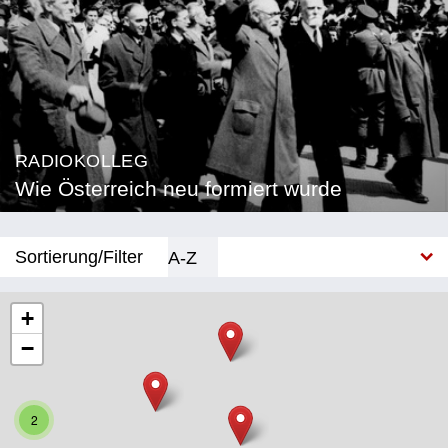
RADIOKOLLEG
Wie Österreich neu formiert wurde
Sortierung/Filter
A-Z
Neu
+
−
Bundesland
Burgenland
2
Kärnten