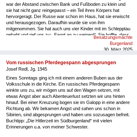
war der Abstand zwischen Bank und Fußboden zu klein und
sie hat nicht ganz reingepasst – ein Teil ihres Körpers hat
hervorgeragt. Der Russe war schon im Haus, hat sie erwischt
und herausgezogen. Daraufhin wurde sie von ihm
mitgenommen. Sie hat auch uns vier Kinder mit im Schlepptau
gehabt und rief uns zu: „Fangt an zu weinen!“. Sie hoffte, dass
Besatzungsmächte
wir damit Mitleid erregen könnten. Wir folgten ihr, aber einer
Burgenland
meiner Brüder war widerspenstig – er hat sich geweigert zu
30. März 2025
weinen. „Ich weine doch nicht für den Russen!“, sagte er...
Vom russischen Pferdegespann abgesprungen
Josef Redl, Jg. 1945
Eines Sonntags ging ich mit einem anderen Buben aus der
Volksschule in die Kirche. Ein russisches Pferdegespann
winkte uns zu, wir mögen uns auf den Wagen setzen, mit
etwas Angst aber auch Abenteuerlust setzten wir uns hinten
hinauf. Bei einer Kreuzung bogen sie im Galopp in eine andere
Richtung ab. Wir bekamen Angst und sahen uns schon in
Sibirien, sind abgesprungen und haben uns sozusagen befreit.
Buchtipp: „Die Hitlerzeit im Südburgenland“ mit vielen
Erinnerungen u.a. von meiner Schwester.