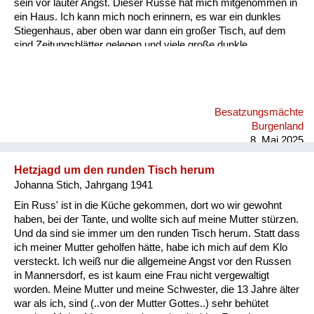
sein vor lauter Angst. Dieser Russe hat mich mitgenommen in
ein Haus. Ich kann mich noch erinnern, es war ein dunkles
Stiegenhaus, aber oben war dann ein großer Tisch, auf dem
sind Zeitungsblätter gelegen und viele große dunkle
Lebkuchen. Er hat mir ein paar Lebkuchen in Zeitungspapier
eingepackt und hat mich wohlbehalten zu meiner Tante wieder
zurückgebracht. - Das ist ein Beleg dafür, dass die Russen
zwar zu Frauen und Mädchen furchtbar waren, aber Kinder
Besatzungsmächte
gemocht haben.
Burgenland
8. Mai 2025
Hetzjagd um den runden Tisch herum
Johanna Stich, Jahrgang 1941
Ein Russ' ist in die Küche gekommen, dort wo wir gewohnt
haben, bei der Tante, und wollte sich auf meine Mutter stürzen.
Und da sind sie immer um den runden Tisch herum. Statt dass
ich meiner Mutter geholfen hätte, habe ich mich auf dem Klo
versteckt. Ich weiß nur die allgemeine Angst vor den Russen
in Mannersdorf, es ist kaum eine Frau nicht vergewaltigt
worden. Meine Mutter und meine Schwester, die 13 Jahre älter
war als ich, sind (..von der Mutter Gottes..) sehr behütet