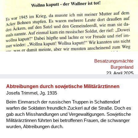
Versorgung
Heimkehrer
Fluchtgeschichten
Familiengeschichten
Schule und Ausbildung
Besatzungsmächte
Wiederaufbau und
Burgenland
Staatsvertrag
23. April 2025
Wohnen
Abtreibungen durch sowjetische Militärärztinnen
Josefa Trimmel, Jg. 1935
sonstiges
Beim Einmarsch der russischen Truppen in Schattendorf
warfen die Soldaten freundlich Zuckerl auf die Straße. Doch es
gab auch Misshandlungen und Vergewaltigungen. Sowjetische
Militärärztinnen führten bei betroffenen Frauen, die schwanger
wurden, Abtreibungen durch.