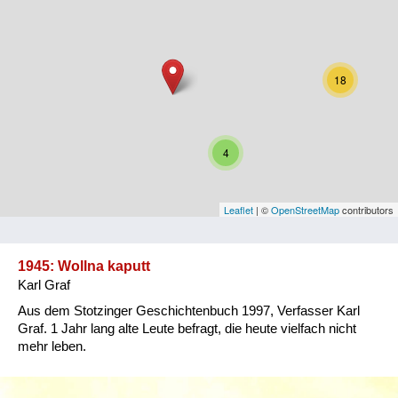
Niederösterreich
Oberösterreich
18
Salzburg
Steiermark
4
Tirol
Vorarlberg
Leaflet
| ©
OpenStreetMap
contributors
Wien
1945: Wollna kaputt
Karl Graf
Kategorie
Aus dem Stotzinger Geschichtenbuch 1997, Verfasser Karl
Besatzungsmächte
Graf. 1 Jahr lang alte Leute befragt, die heute vielfach nicht
mehr leben.
Frauen, Mütter, Kinder