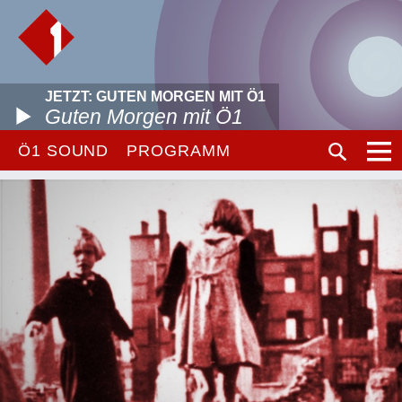
JETZT: GUTEN MORGEN MIT Ö1
Guten Morgen mit Ö1
Ö1 SOUND
PROGRAMM