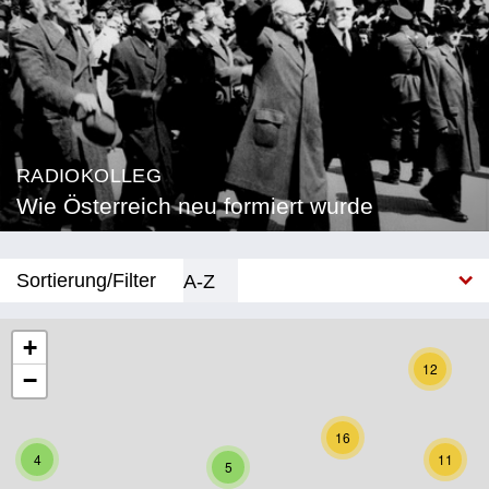
RADIOKOLLEG
Wie Österreich neu formiert wurde
Sortierung/Filter
A-Z
Neu
+
12
−
Bundesland
Burgenland
16
4
11
5
Kärnten