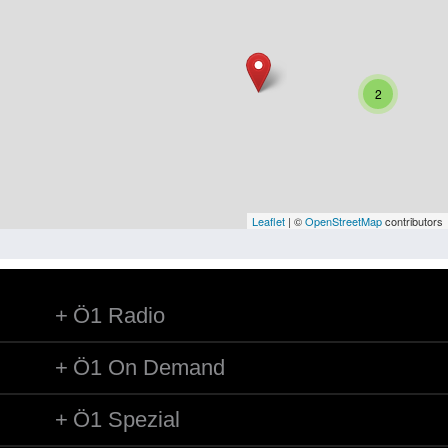
Niederösterreich
Oberösterreich
Salzburg
2
Steiermark
Tirol
Vorarlberg
Leaflet
| ©
OpenStreetMap
contributors
Wien
Ö1 Radio
Kategorie
Besatzungsmächte
Ö1 On Demand
Frauen, Mütter, Kinder
Ö1 Spezial
Versorgung