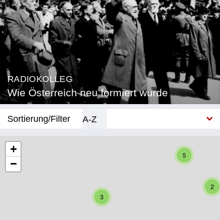
RADIOKOLLEG
Wie Österreich neu formiert wurde
Sortierung/Filter
A-Z
Neu
+
5
−
Bundesland
Burgenland
2
3
Kärnten