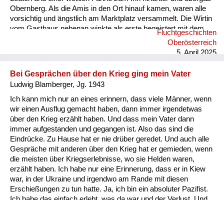
Obernberg. Als die Amis in den Ort hinauf kamen, waren alle
vorsichtig und ängstlich am Marktplatz versammelt. Die Wirtin
vom Gasthaus nebenan winkte als erste begeistert mit dem
Fluchtgeschichten
Taschentuch. Ab diesem Zeitpunkt waren die Menschen in
Oberösterreich
Österreich nicht mehr so freundlich und hilfsbereit zu uns
5. April 2025
Flüchtlingen. Sie änderten ihre Meinung und beschimpften uns
als „s’Gfrastleut, Banatergfrast schaut's, dass wieder
Bei Gesprächen über den Krieg ging mein Vater
weiterkommt’s. Warum...
Ludwig Blamberger, Jg. 1943
Ich kann mich nur an eines erinnern, dass viele Männer, wenn
wir einen Ausflug gemacht haben, dann immer irgendetwas
über den Krieg erzählt haben. Und dass mein Vater dann
immer aufgestanden und gegangen ist. Also das sind die
Eindrücke. Zu Hause hat er nie drüber geredet. Und auch alle
Gespräche mit anderen über den Krieg hat er gemieden, wenn
die meisten über Kriegserlebnisse, wo sie Helden waren,
erzählt haben. Ich habe nur eine Erinnerung, dass er in Kiew
war, in der Ukraine und irgendwo am Rande mit diesen
Erschießungen zu tun hatte. Ja, ich bin ein absoluter Pazifist.
Ich habe das einfach erlebt, was da war und der Verlust. Und
ich sehe diese vielen Leute, die gestorben sind. Also für mich
war das eine Geschichte, die unvorstellbar ist und ich fühle