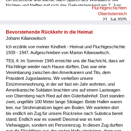
Nichten und Neffen traf sich das Geburtstagskind am 7. Juni
Fluchtgeschichten
2025 an dessen Grab (Pfarre Rannariedl, Pühret 4143
Oberösterreich
Neustift) in Österreich.
21. Juli 2025
Bevorstehende Rückkehr in die Heimat
Johann Kilianowitsch
Ich erzähle von meiner Kindheit - Heimat und Fluchtgeschichte
1939 - 1947. Aufgeschrieben von Marion Kilianowitsch.
TEIL 4: Im Sommer 1945 erreichte uns die Nachricht, dass wir
Flüchtlinge wieder nach Hause dürften. Das war eine
Vereinbarung zwischen den Amerikanern und Tito, dem
Präsident Jugoslawiens. Wir verließen unsere
Einzimmerwohnung, in der wir fast ein Jahr wohnten, und
Amerikanische Soldaten brachten uns auf einem Lastwagen
von Obernberg nach Ried auf den Güterbahnhof. Dort standen
zwei, ungefähr 100 Meter lange Silolager. Beide Hallen waren
leer, nur Strohmatratzen lagen am Boden. Wir warteten dort
bis endlich ein Zug für unsere Rückreise nach Subotica bereit
stand. Endlich war es soweit! Diesmal war es kein
Viehwaggon, sondern ein Personenzug. In diesen Zug durften