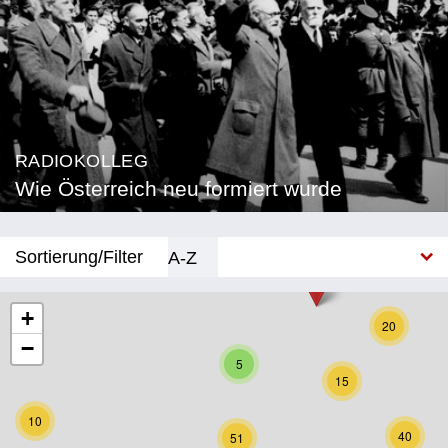
RADIOKOLLEG
Wie Österreich neu formiert wurde
Sortierung/Filter
A-Z
Neu
+
20
−
Bundesland
5
15
Burgenland
10
Kärnten
40
51