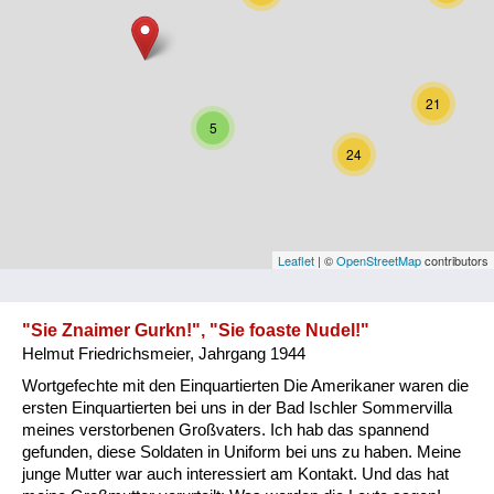
Niederösterreich
Oberösterreich
21
Salzburg
5
24
Steiermark
Tirol
Vorarlberg
Leaflet
| ©
OpenStreetMap
contributors
Wien
"Sie Znaimer Gurkn!", "Sie foaste Nudel!"
Helmut Friedrichsmeier, Jahrgang 1944
Kategorie
Wortgefechte mit den Einquartierten Die Amerikaner waren die
Besatzungsmächte
ersten Einquartierten bei uns in der Bad Ischler Sommervilla
meines verstorbenen Großvaters. Ich hab das spannend
Frauen, Mütter, Kinder
gefunden, diese Soldaten in Uniform bei uns zu haben. Meine
junge Mutter war auch interessiert am Kontakt. Und das hat