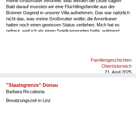
meine Großmutter verurteilt: Was werden die Leute sagen!
Versorgung
Bald darauf mussten wir eine Flüchtlingsfamilie aus der
Brünner Gegend in unserer Villa aufnehmen. Das war natürlich
Heimkehrer
nicht das, was meine Großmutter wollte; die Amerikaner
hatten noch einen gewissen Status verliehen. Mich hat es
Fluchtgeschichten
gefreut, weil ich als einen Spielkameraden hatte, während
meine Großmutter sich bald mit der Frau dieser
Familiengeschichten
Flüchtlingsfamilie verfeindet hat. Meine Großmutter hat immer
gesagt: Sie Znaimer Gurkn! Znaim war ja eine Gemüsezucht
Schule und Ausbildung
Gegend. Und die Frau aus Südmähren hat gesagt: Sie foaste
Familiengeschichten
Nudel! Meine Großmutter war ja nicht ganz schlank. An solche
Wiederaufbau und
Oberösterreich
Wortgefechte kann ich mich erinnern. Die sind dann auch nach
Staatsvertrag
21. April 2025
einei...
Wohnen
"Staatsgrenze" Donau
Barbara Riccabona
sonstiges
Besatzungszeit in Linz