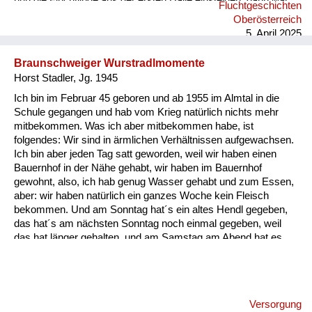
nun die Flüchtlinge aus der ersten Halle einsteigen, dann war
Fluchtgeschichten
der Zug voll. Wir waren traurig und sahen uns sehr Leid, noch
Oberösterreich
nicht in unsere Heimat zurückzukehren und noch länger zu
5. April 2025
warten. “Gott sei Dank!“ Wir konnten nicht ahnen, dass das ein
großes Glück für uns war. Die Mutter mit den zwei Kindern
Braunschweiger Wurstradlmomente
aus unserem Nachbar...
Horst Stadler, Jg. 1945
Ich bin im Februar 45 geboren und ab 1955 im Almtal in die
Schule gegangen und hab vom Krieg natürlich nichts mehr
mitbekommen. Was ich aber mitbekommen habe, ist
folgendes: Wir sind in ärmlichen Verhältnissen aufgewachsen.
Ich bin aber jeden Tag satt geworden, weil wir haben einen
Bauernhof in der Nähe gehabt, wir haben im Bauernhof
gewohnt, also, ich hab genug Wasser gehabt und zum Essen,
aber: wir haben natürlich ein ganzes Woche kein Fleisch
bekommen. Und am Sonntag hat´s ein altes Hendl gegeben,
das hat´s am nächsten Sonntag noch einmal gegeben, weil
das hat länger gehalten, und am Samstag am Abend hat es
etwas gegeben, was einmalig war und zwar hat´s am Abend
für uns Kinder a Braunschweiger gegeben, und zwar
aufgeschnitten in dünne Radln und die haben wir aufs Brot
gelegt. Und da weiß ich heut noch, wie ich damals als kleiner
Versorgung
Bub mit der Zunge allweil die Braunschweiger Radln vor mich