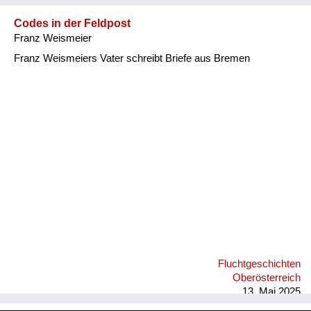
kann mich eigentlich nicht erinnern, daß einer von den vielen
Menschen am Ho...
Codes in der Feldpost
Franz Weismeier
Franz Weismeiers Vater schreibt Briefe aus Bremen
Fluchtgeschichten
Oberösterreich
13. Mai 2025