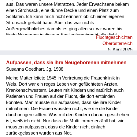
aus. Das waren unsere Matratzen. Jeder Erwachsene bekam
einen Strohsack, eine dünne Decke und einen Platz zum
Schlafen. Ich kann mich nicht erinnern ob ich einen eigenen
Strohsack gehabt habe. Aber das war nichts
Außergewöhnliches damals es ging allen so. wir waren bis
Ende November in diesem Saal untergebracht alle dicht
Fluchtgeschichten
nebeneinander gereiht. Es gab keine Rücksicht auf
Oberösterreich
Intimsphäre. Mein Vater sah sich schon am zweiten Tag nach
5. April 2025
unserer Ankunft nach Arbeit um. Er begann in einer
Schneiderei am Marktplatz an zu arbeiten. Nach ungefähr
Aufpassen, dass sie ihre Neugeborenen mitnehmen
sechs Wochen bekamen wir eine Zwei-Zimmer-Wohnung in
Susanna Goedhart, Jg. 1938
der wir zu ...
Meine Mutter leitete 1945 in Vertretung die Frauenklinik in
Wels. Dort war ein reges Leben von geflüchteten Ärzten,
Krankenschwestern, Leuten mit Kindern und natürlich auch
Patienten und Frauen auf der Flucht, die dort entbinden
konnten. Man musste nur aufpassen, dass sie ihre Kinder
mitnahmen. Die Frauen wussten nicht, wie sie die Kinder
durchbringen sollten. Was mit den Kindern danach geschehen
ist, weiß ich nicht. Nur dass die Mutti immer erzählt hat, wir
mussten aufpassen, dass die Kinder nicht einfach
zurückgelassen wurden aus Not.