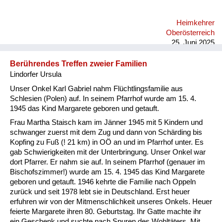
mich auch in dieser Zeit hier nicht wohl, wo ein Schritt zurück
passiert in die Vergangenheit und man sich wieder gegenseitig
Heimkehrer
über Kontinente hinweg anbrüllt, und das ist einfach eine
Oberösterreich
fürchterliche Geschichte.
25. Juni 2025
Berührendes Treffen zweier Familien
Lindorfer Ursula
Unser Onkel Karl Gabriel nahm Flüchtlingsfamilie aus
Schlesien (Polen) auf. In seinem Pfarrhof wurde am 15. 4.
1945 das Kind Margarete geboren und getauft.
Frau Martha Staisch kam im Jänner 1945 mit 5 Kindern und
schwanger zuerst mit dem Zug und dann von Schärding bis
Kopfing zu Fuß (! 21 km) in OÖ an und im Pfarrhof unter. Es
gab Schwierigkeiten mit der Unterbringung. Unser Onkel war
dort Pfarrer. Er nahm sie auf. In seinem Pfarrhof (genauer im
Bischofszimmer!) wurde am 15. 4. 1945 das Kind Margarete
geboren und getauft. 1946 kehrte die Familie nach Oppeln
zurück und seit 1978 lebt sie in Deutschland. Erst heuer
erfuhren wir von der Mitmenschlichkeit unseres Onkels. Heuer
feierte Margarete ihren 80. Geburtstag. Ihr Gatte machte ihr
ein Geschenk und suchte nach Spuren des Wohltäters. Mit