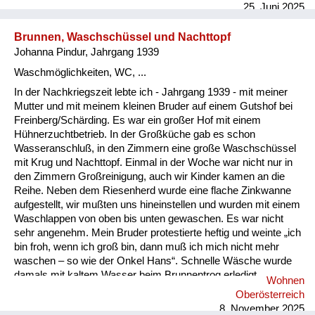
25. Juni 2025
Brunnen, Waschschüssel und Nachttopf
Johanna Pindur, Jahrgang 1939
Waschmöglichkeiten, WC, ...
In der Nachkriegszeit lebte ich - Jahrgang 1939 - mit meiner
Mutter und mit meinem kleinen Bruder auf einem Gutshof bei
Freinberg/Schärding. Es war ein großer Hof mit einem
Hühnerzuchtbetrieb. In der Großküche gab es schon
Wasseranschluß, in den Zimmern eine große Waschschüssel
mit Krug und Nachttopf. Einmal in der Woche war nicht nur in
den Zimmern Großreinigung, auch wir Kinder kamen an die
Reihe. Neben dem Riesenherd wurde eine flache Zinkwanne
aufgestellt, wir mußten uns hineinstellen und wurden mit einem
Waschlappen von oben bis unten gewaschen. Es war nicht
sehr angenehm. Mein Bruder protestierte heftig und weinte „ich
bin froh, wenn ich groß bin, dann muß ich mich nicht mehr
waschen – so wie der Onkel Hans“. Schnelle Wäsche wurde
damals mit kaltem Wasser beim Brunnentrog erledigt.
Wohnen
Ansonsten im Zimmer mit warmen Wasser, das in der Küche
Oberösterreich
vom seitlich eingebauten Wasserbecken geholt wurde. Ich
8. November 2025