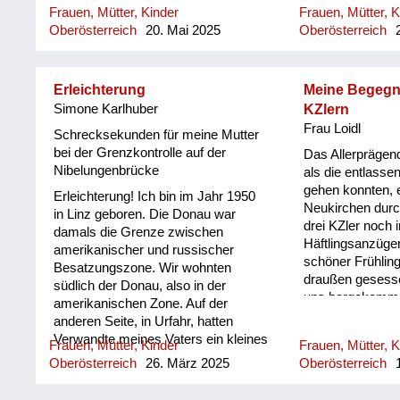
Frauen, Mütter, Kinder
Frauen, Mütter, K
genug Wasser gehabt und zum
die Kindergärtne
Oberösterreich
20. Mai 2025
Oberösterreich
2
Essen, aber: wir haben natürlich ein
aufgemacht und 
ganzes Woche kein Fleisch
Pappmachéhelme
bekommen. Und am Sonntag hat´s
und wenn wir bra
ein altes Hendl gegeben, das hat´s
damit Krieg spie
Erleichterung
Meine Begegnu
am nächsten Sonntag noch einmal
Simone Karlhuber
KZlern
gegeben, weil das hat länger
Frau Loidl
Schrecksekunden für meine Mutter
gehalten, und am Samstag am
bei der Grenzkontrolle auf der
Das Allerprägend
Abend hat es etwas gegeben, was
Nibelungenbrücke
als die entlasse
einmalig war und zwar hat´s am
gehen konnten, 
Erleichterung! Ich bin im Jahr 1950
Abend für uns Kinder a
Neukirchen durc
in Linz geboren. Die Donau war
Braunschweiger gegeben, und zwar
drei KZler noch i
damals die Grenze zwischen
aufgeschnitten in dünne Radln und
Häftlingsanzüge
amerikanischer und russischer
die haben wir aufs Brot gelegt. Und
schöner Frühling
Besatzungszone. Wir wohnten
da weiß ich heut noch, wie ich
draußen gesesse
südlich der Donau, also in der
damals als kleiner Bub mit der
uns hergekomme
amerikanischen Zone. Auf der
Zunge allweil die Braunschweiger
gebrochenem Deu
anderen Seite, in Urfahr, hatten
Radln vor mich hingeschoben hab
sie hier richtig s
Verwandte meines Vaters ein kleines
übers Brot, und ganz zum Schluss,
Frauen, Mütter, Kinder
Frauen, Mütter, K
Italiener gewesen
Lebensmittelgeschäft, wo meine
wenn das Brot fertig war, hab ich
Oberösterreich
26. März 2025
Oberösterreich
1
Richtung Atterse
Eltern manchmal etwas zu essen
dann di...
haben uns gebete
holen konnten. Eines Tages wollte