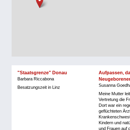
Steiermark
Fluchtgeschichten
Tirol
Familiengeschichten
Vorarlberg
Schule
und
Wien
Ausbildung
Wiederaufbau
und
"Staatsgrenze" Donau
Aufpassen, da
Staatsvertrag
Barbara Riccabona
Neugeborene
Susanna Goedha
Wohnen
Besatzungszeit in Linz
Meine Mutter lei
sonstiges
Vertretung die F
Dort war ein re
geflüchteten Ärz
Krankenschweste
Kindern und natü
und Frauen auf d