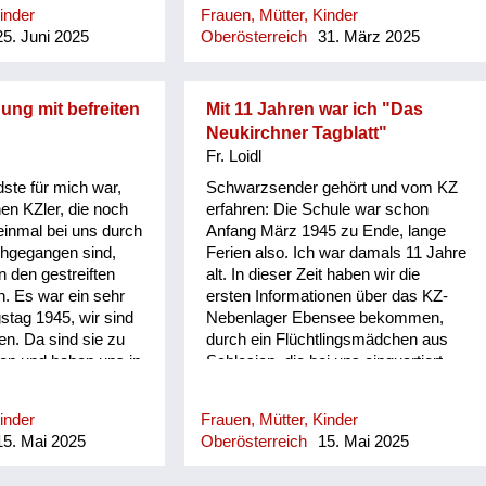
inder
Frauen, Mütter, Kinder
rin eine Truhe
5. Juni 2025
Oberösterreich
31. März 2025
in der Truhe war ein
 in Soldatengrün,
v waren, durften wir
len.
ng mit befreiten
Mit 11 Jahren war ich "Das
Neukirchner Tagblatt"
Fr. Loidl
ste für mich war,
Schwarzsender gehört und vom KZ
nen KZler, die noch
erfahren: Die Schule war schon
einmal bei uns durch
Anfang März 1945 zu Ende, lange
hgegangen sind,
Ferien also. Ich war damals 11 Jahre
n den gestreiften
alt. In dieser Zeit haben wir die
n. Es war ein sehr
ersten Informationen über das KZ-
stag 1945, wir sind
Nebenlager Ebensee bekommen,
n. Da sind sie zu
durch ein Flüchtlingsmädchen aus
n und haben uns in
Schlesien, die bei uns einquartiert
tsch gefragt, ob
war und ins Lager arbeitsverpflichtet
ind - das dürften
worden ist. Sie ist ganz aufgeregt
inder
Frauen, Mütter, Kinder
 sein, weil sie
zurückgekommen, obwohl sie gar
5. Mai 2025
Oberösterreich
15. Mai 2025
e wollten. Und sie
nicht so viel zu sehen bekommen
n, ob wir ein
hat, weil sie ja im Büro war.