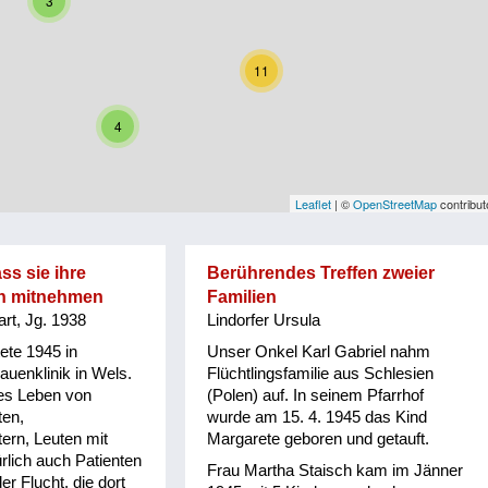
3
11
4
Leaflet
| ©
OpenStreetMap
contribut
ss sie ihre
Berührendes Treffen zweier
n mitnehmen
Familien
rt, Jg. 1938
Lindorfer Ursula
tete 1945 in
Unser Onkel Karl Gabriel nahm
rauenklinik in Wels.
Flüchtlingsfamilie aus Schlesien
ges Leben von
(Polen) auf. In seinem Pfarrhof
ten,
wurde am 15. 4. 1945 das Kind
rn, Leuten mit
Margarete geboren und getauft.
rlich auch Patienten
Frau Martha Staisch kam im Jänner
er Flucht, die dort