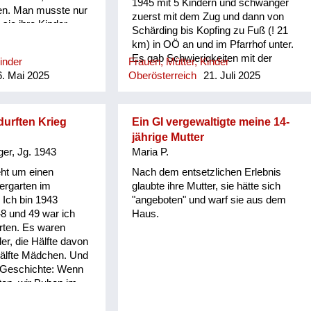
1945 mit 5 Kindern und schwanger
en. Man musste nur
zuerst mit dem Zug und dann von
sie ihre Kinder
Schärding bis Kopfing zu Fuß (! 21
 Frauen wussten
km) in OÖ an und im Pfarrhof unter.
e Kinder
Es gab Schwierigkeiten mit der
inder
Frauen, Mütter, Kinder
lten. Was mit den
Unterbringung. Unser Onkel war dort
. Mai 2025
Oberösterreich
21. Juli 2025
geschehen ist, weiß
Pfarrer. Er nahm sie auf. In seinem
ass die Mutti immer
Pfarrhof (genauer im
 mussten aufpassen,
Bischofszimmer!) wurde am 15. 4.
nicht einfach
urften Krieg
Ein GI vergewaltigte meine 14-
1945 das Kind Margarete geboren
wurden aus Not.
jährige Mutter
und getauft. 1946 kehrte die Familie
er, Jg. 1943
Maria P.
nach Oppeln zurück und seit 1978
lebt sie in Deutschland. Erst heuer
ht um einen
Nach dem entsetzlichen Erlebnis
erfuhren wir von der
dergarten im
glaubte ihre Mutter, sie hätte sich
Mitmenschlichkeit unseres Onkels.
Ich bin 1943
"angeboten" und warf sie aus dem
Heuer feierte Margarete ihren 80.
8 und 49 war ich
Haus.
Geburtstag. Ihr Gatte machte ihr ein
arten. Es waren
Geschenk und suchte nach Spuren
er, die Hälfte davon
des Wohltäters. Mit Nichten und
älfte Mädchen. Und
Neffen traf sich das Geburtstagskind
 Geschichte: Wenn
am 7. Juni 2025 an dessen Grab
ten, wir Buben im
(Pfarre Rannariedl, Pühret 4143
hr brav waren, dann
Neustift) in Österreich.
r Belinda selbst und