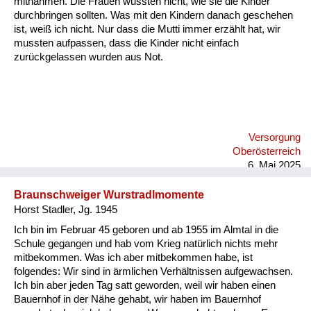
mitnahmen. Die Frauen wussten nicht, wie sie die Kinder
Versorgung
durchbringen sollten. Was mit den Kindern danach geschehen
ist, weiß ich nicht. Nur dass die Mutti immer erzählt hat, wir
Heimkehrer
mussten aufpassen, dass die Kinder nicht einfach
zurückgelassen wurden aus Not.
Fluchtgeschichten
Familiengeschichten
Schule und Ausbildung
Versorgung
Wiederaufbau und
Oberösterreich
Staatsvertrag
6. Mai 2025
Wohnen
Braunschweiger Wurstradlmomente
Horst Stadler, Jg. 1945
sonstiges
Ich bin im Februar 45 geboren und ab 1955 im Almtal in die
Schule gegangen und hab vom Krieg natürlich nichts mehr
mitbekommen. Was ich aber mitbekommen habe, ist
folgendes: Wir sind in ärmlichen Verhältnissen aufgewachsen.
Ich bin aber jeden Tag satt geworden, weil wir haben einen
Bauernhof in der Nähe gehabt, wir haben im Bauernhof