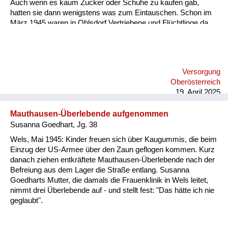
Auch wenn es kaum Zucker oder Schuhe zu kaufen gab,
hatten sie dann wenigstens was zum Eintauschen. Schon im
März 1945 waren in Ohlsdorf Vertriebene und Flüchtlinge da.
Danach kam noch einmal eine große Gruppe aus der
Bukowina hierher. Da musste dann jede Bauernfamilie eine
Familie sogar in die Stube aufnehmen, also direkt in den
gemeinsamen Wohnraum. Aber die Verbindungen sind
Versorgung
Jahrzehnte lebendig geblieben von den Einquartierten und den
Oberösterreich
dann wieder auf die Beine Gekommenen. In den 1950er
19. April 2025
Jahren, da war ich so sieben, acht, da hat ein Mann i...
Mauthausen-Überlebende aufgenommen
Susanna Goedhart, Jg. 38
Wels, Mai 1945: Kinder freuen sich über Kaugummis, die beim
Einzug der US-Armee über den Zaun geflogen kommen. Kurz
danach ziehen entkräftete Mauthausen-Überlebende nach der
Befreiung aus dem Lager die Straße entlang. Susanna
Goedharts Mutter, die damals die Frauenklinik in Wels leitet,
nimmt drei Überlebende auf - und stellt fest: "Das hätte ich nie
geglaubt".