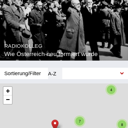
RADIOKOLLEG
Wie Österreich neu formiert wurde
Sortierung/Filter
A-Z
Neu
4
+
−
Bundesland
Burgenland
7
Kärnten
8