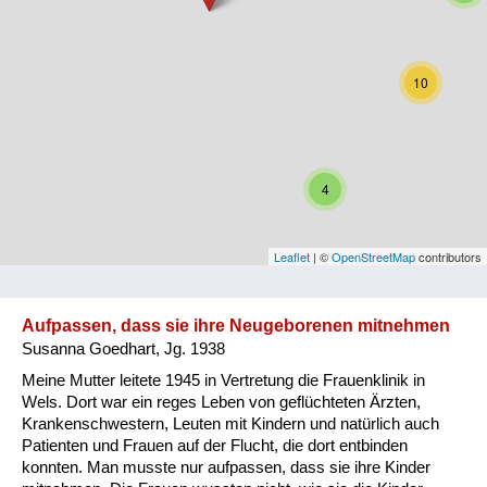
Niederösterreich
Oberösterreich
10
Salzburg
Steiermark
4
Tirol
Vorarlberg
Leaflet
| ©
OpenStreetMap
contributors
Wien
Aufpassen, dass sie ihre Neugeborenen mitnehmen
Susanna Goedhart, Jg. 1938
Kategorie
Meine Mutter leitete 1945 in Vertretung die Frauenklinik in
Besatzungsmächte
Wels. Dort war ein reges Leben von geflüchteten Ärzten,
Krankenschwestern, Leuten mit Kindern und natürlich auch
Frauen, Mütter, Kinder
Patienten und Frauen auf der Flucht, die dort entbinden
konnten. Man musste nur aufpassen, dass sie ihre Kinder