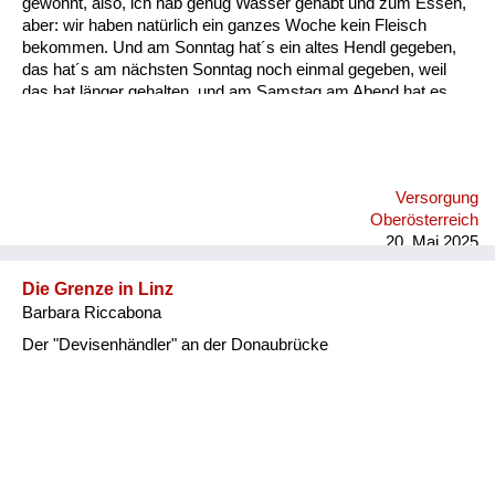
gewohnt, also, ich hab genug Wasser gehabt und zum Essen,
aber: wir haben natürlich ein ganzes Woche kein Fleisch
bekommen. Und am Sonntag hat´s ein altes Hendl gegeben,
das hat´s am nächsten Sonntag noch einmal gegeben, weil
das hat länger gehalten, und am Samstag am Abend hat es
etwas gegeben, was einmalig war und zwar hat´s am Abend
für uns Kinder a Braunschweiger gegeben, und zwar
aufgeschnitten in dünne Radln und die haben wir aufs Brot
gelegt. Und da weiß ich heut noch, wie ich damals als kleiner
Versorgung
Bub mit der Zunge allweil die Braunschweiger Radln vor mich
Oberösterreich
hingeschoben hab übers Brot, und ganz zum Schluss, wenn
20. Mai 2025
das Brot fertig war, hab ich dann di...
Die Grenze in Linz
Barbara Riccabona
Der "Devisenhändler" an der Donaubrücke