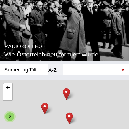
RADIOKOLLEG
Wie Österreich neu formiert wurde
Sortierung/Filter
A-Z
Neu
+
−
Bundesland
Burgenland
2
Kärnten