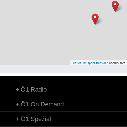
Niederösterreich
Oberösterreich
Salzburg
Steiermark
Tirol
Vorarlberg
Leaflet
| ©
OpenStreetMap
contributors
Wien
Ö1 Radio
Kategorie
Besatzungsmächte
Ö1 On Demand
Frauen, Mütter, Kinder
Ö1 Spezial
Versorgung