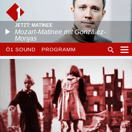
JETZT: MATINEE
Mozart-Matinee mit González-
Monjas
Ö1 SOUND
PROGRAMM