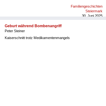
war der 31. März. Und als wir kurz einige Kilometer gefahren
Familiengeschichten
sind, hat mein Onkel gemerkt, da ist ein anderes Fahrzeug
Steiermark
gewesen mit diesem gestohlenen Pferd. Er ist hingegangen
30. Juni 2025
und hat mit de...
Geburt während Bombenangriff
Peter Steiner
Kaiserschnitt trotz Medikamentenmangels