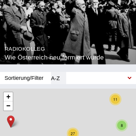
RADIOKOLLEG
Wie Österreich neu formiert wurde
Sortierung/Filter
A-Z
Neu
+
11
−
Bundesland
Burgenland
8
Kärnten
27