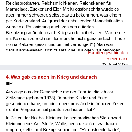
Reichsbrotkarten, Reichsmilchkarten, Reichskarten für
Marmelade, Zucker und Eier. Mit Kriegsfortschritt wurde es
aber immer schwerer, selbst das zu bekommen, was einem
per Karte zustand. Aufgrund der anhaltenden Mangelsituation
wurde die Rationierung auch von den alliierten
Besatzungsmächten nach Kriegsende beibehalten. Man lernte
mit Kalorien zu rechnen, für manche nicht ganz einfach: „I hob
no nia Kalorien gessn und bin net varhungert“.) Man war
darauf angewiesen, sich zusätzliche „Kalorien“ zu besorgen,
Familiengeschichten
sei es im eigenen Garten, durch „Hamstern“ bei Bauern,
Steiermark
Abstauben auf Feldern oder durch Schwarzhandel, wobei die
22. April 2025
„Zigarettenwährung“ eine wesentliche Rolle spielte.
Schwerpunkt unserer Ernährung waren Kartoffeln und Mais.
4. Was gab es noch im Krieg und danach
Brot nur aus „schwarzem (Roggen-)Mehl“. Weißbrot lernte ich
Illi-4
das erste Mal Ende 1945 kennen, durch die englische ...
Auszuge aus der Geschichte meiner Familie, die ich als
Zeitzeuge (geboren 1933) für meine Kinder und Enkel
geschrieben habe, um die Lebensumstände in früheren Zeiten
nicht in Vergessenheit geraten zu lassen. Teil 4.
In Zeiten der Not hat Kleidung keinen modischen Stellenwert.
Kleidung jeder Art, Stoffe, Wolle, neu zu kaufen, war kaum
möglich, selbst mit Bezugsschein, der "Reichskleiderkarte",