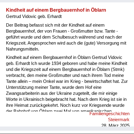
Kindheit auf einem Bergbauernhof in Öblarn
Gertrud Vidovic geb. Erhardt
Der Beitrag befasst sich mit der Kindheit auf einem
Bergbauernhof, der von Frauen - Großmutter bzw. Tante -
geführt wurde und dem Schulbesuch während und nach der
Kriegszeit. Angesprochen wird auch die (gute) Versorgung mit
Nahrungsmitteln.
Kindheit auf einem Bergbauernhof in Öblarn Gertrud Vidovic
geb. Erhardt Ich wurde 1934 geboren und habe meine Kindheit
und die Kriegszeit auf einem Bergbauernhof in Öblarn (Stmk)
verbracht, den meine Großmutter und nach ihrem Tod meine
Tante allein – mein Onkel war im Krieg - bewirtschaftet hat. Zur
Unterstützung meiner Tante, wurde dem Hof eine
Zwangsarbeiterin aus der Ukraine zugeteilt, die mir einige
Worte in Ukrainisch beigebracht hat. Nach dem Krieg ist sie in
ihre Heimat zurückgekehrt. Noch kurz vor Kriegsende wurde
der Bahnhof von Öblarn zwei Mal von amerikanischen
Familiengeschichten
Fliegern angegriffen; Erzählungen zufolge wurde Hitler in
Steiermark
Schloss Gstatt vermutet. Mein Schulweg war im Krieg
28. März 2025
gefährlich. Wir mussten nach Beendigung des Unterrichtes