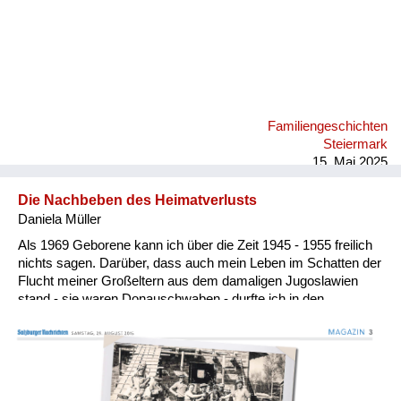
Familiengeschichten
Steiermark
15. Mai 2025
Die Nachbeben des Heimatverlusts
Daniela Müller
Als 1969 Geborene kann ich über die Zeit 1945 - 1955 freilich
nichts sagen. Darüber, dass auch mein Leben im Schatten der
Flucht meiner Großeltern aus dem damaligen Jugoslawien
stand - sie waren Donauschwaben - durfte ich in den
vergangenen Jahrzehnten einiges erfahren. Vor allem, was es
betrifft, nicht bearbeitete Traumata zweier Generationen
aufzuarbeiten, die allzu früh gestorben und manche davon nie
wirklich in ihrer neuen Heimat angekommen sind. Meine
Familiengeschichte sehe ich als Lehrbeispiel aus Norbert