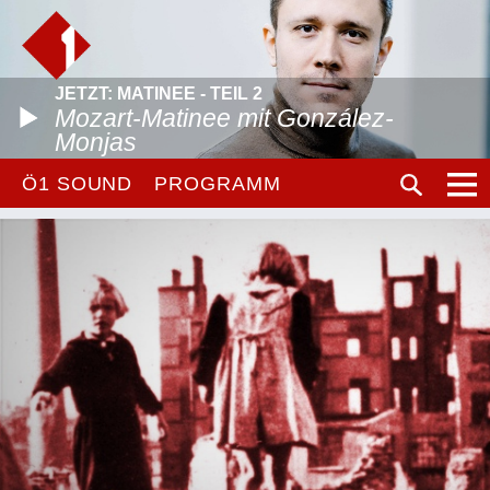
JETZT: MATINEE - TEIL 2
Mozart-Matinee mit González-
Monjas
Ö1 SOUND
PROGRAMM