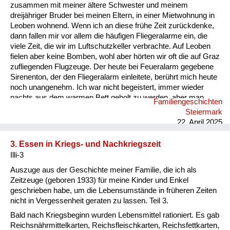
Versorgung
zusammen mit meiner ältere Schwester und meinem
dreijähriger Bruder bei meinen Eltern, in einer Mietwohnung in
Heimkehrer
Leoben wohnend. Wenn ich an diese frühe Zeit zurückdenke,
dann fallen mir vor allem die häufigen Fliegeralarme ein, die
Fluchtgeschichten
viele Zeit, die wir im Luftschutzkeller verbrachte. Auf Leoben
fielen aber keine Bomben, wohl aber hörten wir oft die auf Graz
Familiengeschichten
zufliegenden Flugzeuge. Der heute bei Feueralarm gegebene
Sirenenton, der den Fliegeralarm einleitete, berührt mich heute
Schule und Ausbildung
noch unangenehm. Ich war nicht begeistert, immer wieder
nachts aus dem warmen Bett geholt zu werden, aber man
Familiengeschichten
Wiederaufbau und
nahm es als selbstverständlich hin, wir Kinder kannten es
Steiermark
nicht anders. Rückblickend zeigt es mir, dass sich der
Staatsvertrag
22. April 2025
Mensch an von ihm nicht zu beeinflussende Umstände
gewöhnen kann. So hatte ich auch keine Angst, dass etwas
Wohnen
3. Essen in Kriegs- und Nachkriegszeit
Schreckliches passieren könnte. Das Schicksal, ausgebombt
Illi-3
zu werden oder wie es vielen anderen damals erging,...
sonstiges
Auszuge aus der Geschichte meiner Familie, die ich als
Zeitzeuge (geboren 1933) für meine Kinder und Enkel
geschrieben habe, um die Lebensumstände in früheren Zeiten
nicht in Vergessenheit geraten zu lassen. Teil 3.
Bald nach Kriegsbeginn wurden Lebensmittel rationiert. Es gab
Reichsnährmittelkarten, Reichsfleischkarten, Reichsfettkarten,