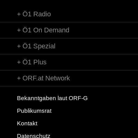
entweder durch das Friedhofstor über die Wiesen Richtung
Wald laufen oder falls es Tieffliegerangriffe gab, diese im
Ö1 Radio
Luftschutzkeller des Amtshauses abwarten und anschließend
so rasch wie möglich den Heimweg auf den Berg antreten.
Noch heu...
Ö1 On Demand
Ö1 Spezial
Ö1 Plus
ORF.at Network
Bekanntgaben laut ORF-G
Publikumsrat
Kontakt
Datenschutz