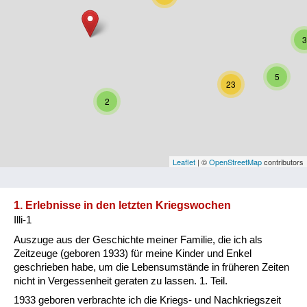
Niederösterreich
3
Oberösterreich
Salzburg
5
23
Steiermark
2
Tirol
Vorarlberg
Leaflet
| ©
OpenStreetMap
contributors
Wien
1. Erlebnisse in den letzten Kriegswochen
Illi-1
Kategorie
Auszuge aus der Geschichte meiner Familie, die ich als
Besatzungsmächte
Zeitzeuge (geboren 1933) für meine Kinder und Enkel
geschrieben habe, um die Lebensumstände in früheren Zeiten
Frauen, Mütter, Kinder
nicht in Vergessenheit geraten zu lassen. 1. Teil.
1933 geboren verbrachte ich die Kriegs- und Nachkriegszeit