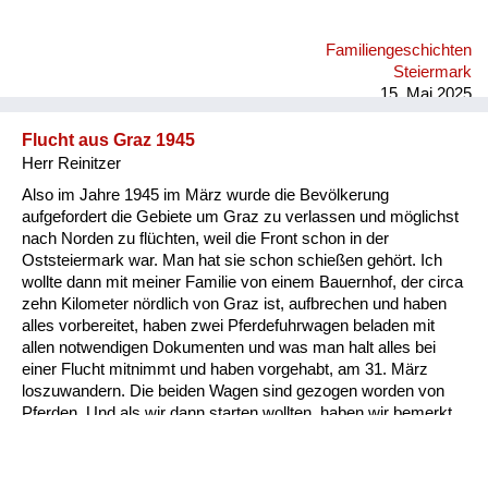
Familiengeschichten
Steiermark
15. Mai 2025
Flucht aus Graz 1945
Herr Reinitzer
Also im Jahre 1945 im März wurde die Bevölkerung
aufgefordert die Gebiete um Graz zu verlassen und möglichst
nach Norden zu flüchten, weil die Front schon in der
Oststeiermark war. Man hat sie schon schießen gehört. Ich
wollte dann mit meiner Familie von einem Bauernhof, der circa
zehn Kilometer nördlich von Graz ist, aufbrechen und haben
alles vorbereitet, haben zwei Pferdefuhrwagen beladen mit
allen notwendigen Dokumenten und was man halt alles bei
einer Flucht mitnimmt und haben vorgehabt, am 31. März
loszuwandern. Die beiden Wagen sind gezogen worden von
Pferden. Und als wir dann starten wollten, haben wir bemerkt,
dass ein Pferd gestohlen wurde. Jetzt haben wir einen der
Wagen mit zwei Pferden bespannt und einen mit einem Pferd,
nur weil das zweite gestohlen war und sind losgefahren, das