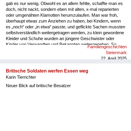
gab es nur wenig. Obwohl es an allem fehlte, schaffte man es
doch, nicht nackt, sondern eben mit alten, x-mal reparierten
oder umgenähten Klamotten herumzulaufen. Man war froh,
überhaupt etwas zum Anziehen zu haben, bei Kindern, wenn
es „noch“ oder „in etwa“ passte, und geflickte Sachen mussten
selbstverständlich weitergetragen werden, zu klein gewordene
Kleider und Schuhe wurden an jüngere Geschwister oder
Kinder von Verwandten und Bekannten weitergegeben. So
Familiengeschichten
„erbte“ mein jüngerer Bruder manches von mir, und ich
Steiermark
wiederum von meiner älteren Schwester. Etwas
22. April 2025
auszusortieren, weil es nicht mehr schön war oder nicht mehr
gefiel, war undenkbar. Auch im Winter trug ich als Bub dieselbe
Britische Soldaten werfen Essen weg
kurze Lederhose wie im Sommer und dazu lange Strümpfe,
Karin Tierrichter
die von einem „Strumpfbandhalter“ festgehalten wurd...
Neuer Blick auf britische Besatzer