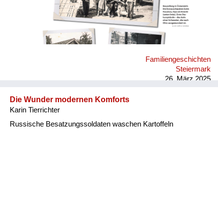
Elias' "Etablierte und Außenseiter". 2015 durfte ich für die
Salzburger Nachrichten, für die ich als freie Redakteurin
arbeite, einen Beitrag verfassen, siehe Anhang. Heute denke
ich, dass es gerade meine Familiengeschichte war, die den
Berufswunsch Journalistin in mir geweckt hat.
Familiengeschichten
Steiermark
26. März 2025
Die Wunder modernen Komforts
Karin Tierrichter
Russische Besatzungssoldaten waschen Kartoffeln