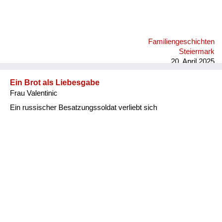
daraus gemacht. Und ich kann mich gut erinnern, uns Kinder
hatten sie auch mit am Tisch und haben uns auch Eierspeise
zum Essen gegeben. Mein kleiner Bruder war damals vier,
fünf Jahre alt, und da hat ein junger russischer Soldat meinen
Familiengeschichten
Bruder in den Arm genommen und hat zu weinen angefangen.
Steiermark
Wir haben das dann so verstanden, er hat zu Hause auch so
20. April 2025
einen ...
Ein Brot als Liebesgabe
Frau Valentinic
Ein russischer Besatzungssoldat verliebt sich