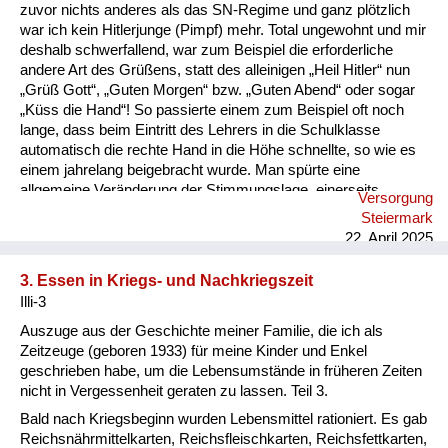
Versorgung
zuvor nichts anderes als das SN-Regime und ganz plötzlich
war ich kein Hitlerjunge (Pimpf) mehr. Total ungewohnt und mir
Heimkehrer
deshalb schwerfallend, war zum Beispiel die erforderliche
andere Art des Grüßens, statt des alleinigen „Heil Hitler“ nun
Fluchtgeschichten
„Grüß Gott“, „Guten Morgen“ bzw. „Guten Abend“ oder sogar
„Küss die Hand“! So passierte einem zum Beispiel oft noch
Familiengeschichten
lange, dass beim Eintritt des Lehrers in die Schulklasse
automatisch die rechte Hand in die Höhe schnellte, so wie es
Schule und Ausbildung
einem jahrelang beigebracht wurde. Man spürte eine
allgemeine Veränderung der Stimmungslage, einerseits
Versorgung
Wiederaufbau und
Freude, dass der Krieg zu Ende ist, andererseits aber
Steiermark
Besorgnis, wie die Zukunft unter den Besatzungsmächten sein
Staatsvertrag
22. April 2025
wird. Denn eine Verbesserung der Lebensumstände zeigte
sich nicht, im Gegenteil, der Mangel an allem war noch
Wohnen
3. Essen in Kriegs- und Nachkriegszeit
gravierender. In meiner Erinnerung waren die nächsten zwei
Illi-3
Jahre die härtesten, die ich erlebt habe. Wir Kinder mussten ...
sonstiges
Auszuge aus der Geschichte meiner Familie, die ich als
Zeitzeuge (geboren 1933) für meine Kinder und Enkel
geschrieben habe, um die Lebensumstände in früheren Zeiten
nicht in Vergessenheit geraten zu lassen. Teil 3.
Bald nach Kriegsbeginn wurden Lebensmittel rationiert. Es gab
Reichsnährmittelkarten, Reichsfleischkarten, Reichsfettkarten,