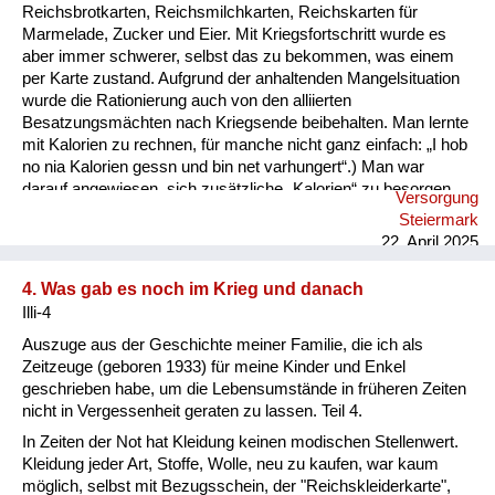
Reichsbrotkarten, Reichsmilchkarten, Reichskarten für
Marmelade, Zucker und Eier. Mit Kriegsfortschritt wurde es
aber immer schwerer, selbst das zu bekommen, was einem
per Karte zustand. Aufgrund der anhaltenden Mangelsituation
wurde die Rationierung auch von den alliierten
Besatzungsmächten nach Kriegsende beibehalten. Man lernte
mit Kalorien zu rechnen, für manche nicht ganz einfach: „I hob
no nia Kalorien gessn und bin net varhungert“.) Man war
darauf angewiesen, sich zusätzliche „Kalorien“ zu besorgen,
Versorgung
sei es im eigenen Garten, durch „Hamstern“ bei Bauern,
Steiermark
Abstauben auf Feldern oder durch Schwarzhandel, wobei die
22. April 2025
„Zigarettenwährung“ eine wesentliche Rolle spielte.
Schwerpunkt unserer Ernährung waren Kartoffeln und Mais.
4. Was gab es noch im Krieg und danach
Brot nur aus „schwarzem (Roggen-)Mehl“. Weißbrot lernte ich
Illi-4
das erste Mal Ende 1945 kennen, durch die englische ...
Auszuge aus der Geschichte meiner Familie, die ich als
Zeitzeuge (geboren 1933) für meine Kinder und Enkel
geschrieben habe, um die Lebensumstände in früheren Zeiten
nicht in Vergessenheit geraten zu lassen. Teil 4.
In Zeiten der Not hat Kleidung keinen modischen Stellenwert.
Kleidung jeder Art, Stoffe, Wolle, neu zu kaufen, war kaum
möglich, selbst mit Bezugsschein, der "Reichskleiderkarte",