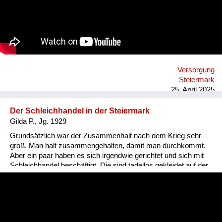
Beispiel mich hätte er haben wollen. Aber eine liebe Freundin
hat sich vor mich gestellt. Die haben sehr viel
herumgekaspert. Das war so lustig. Er hat mit ihr verhandelt
um mich, aber sie hat ihm gesagt: die ist viel zu jung, da
machen wir nix. Ich war damals 16. Und dann ist er weg. Ich
hab damals noch absolut nix wissen wollen von Männern.
Versorgung
Steiermark
25. April 2025
Der Schleichhandel in der Steiermark
Gilda P., Jg. 1929
Grundsätzlich war der Zusammenhalt nach dem Krieg sehr
groß. Man halt zusammengehalten, damit man durchkommt.
Aber ein paar haben es sich irgendwie gerichtet und sich mit
Schleichhandel beschäftigt. Die sind tadellos gekleidet auf der
Straße dahergekommen. In Graz, im Volksgarten hat es viel
Schleichhandel gegeben. Da gab es auch oft Razzien. Ich war
nur einmal dort, denn ich wollte keine verbotenen Sachen
machen. Dort konnte man alles tauschen, auch seine
Goldsachen. Auch bei uns in Mitterdorf gab es Schleichhandel.