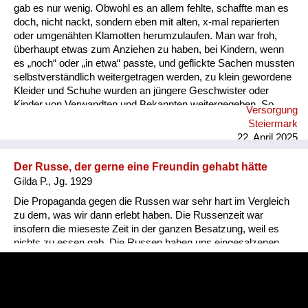
gab es nur wenig. Obwohl es an allem fehlte, schaffte man es
doch, nicht nackt, sondern eben mit alten, x-mal reparierten
oder umgenähten Klamotten herumzulaufen. Man war froh,
überhaupt etwas zum Anziehen zu haben, bei Kindern, wenn
es „noch“ oder „in etwa“ passte, und geflickte Sachen mussten
selbstverständlich weitergetragen werden, zu klein gewordene
Kleider und Schuhe wurden an jüngere Geschwister oder
Kinder von Verwandten und Bekannten weitergegeben. So
Versorgung
„erbte“ mein jüngerer Bruder manches von mir, und ich
Steiermark
wiederum von meiner älteren Schwester. Etwas
22. April 2025
auszusortieren, weil es nicht mehr schön war oder nicht mehr
gefiel, war undenkbar. Auch im Winter trug ich als Bub dieselbe
Der Russe, der gerne eine Freundin gehabt hätte
kurze Lederhose wie im Sommer und dazu lange Strümpfe,
Gilda P., Jg. 1929
die von einem „Strumpfbandhalter“ festgehalten wurd...
Die Propaganda gegen die Russen war sehr hart im Vergleich
zu dem, was wir dann erlebt haben. Die Russenzeit war
insofern die mieseste Zeit in der ganzen Besatzung, weil es
nichts zu essen gab. Die Russen haben uns eingesalzenen
Speck gegeben. Aber das konnten wir nicht essen. Sonst
haben wir von den Russen nichts bekommen, weil sie ja auch
rationiert waren. Ich erinnere mich, da war mal ein russischer
Offizier, der wollte unbedingt eine Freundin haben, zum