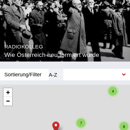
RADIOKOLLEG
Wie Österreich neu formiert wurde
Sortierung/Filter
A-Z
Neu
4
+
−
Bundesland
Burgenland
7
Kärnten
8