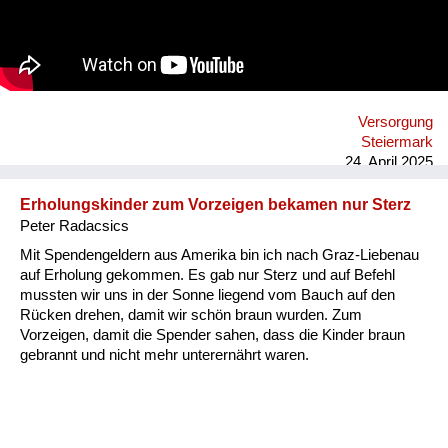
Aber das war mehr im Haus, nicht auf der Straße. Einige Leute
sind dadurch reich geworden. Die sind ins Burgenland
gefahren oder in die Oststeiermark zu den Bauern und haben
Sachen geholt. So hat der Schwarzhandel funktioniert.
Versorgung
Steiermark
24. April 2025
Erholungskinder zum Vorzeigen bekamen nur Sterz
Peter Radacsics
Mit Spendengeldern aus Amerika bin ich nach Graz-Liebenau
auf Erholung gekommen. Es gab nur Sterz und auf Befehl
mussten wir uns in der Sonne liegend vom Bauch auf den
Rücken drehen, damit wir schön braun wurden. Zum
Vorzeigen, damit die Spender sahen, dass die Kinder braun
gebrannt und nicht mehr unterernährt waren.