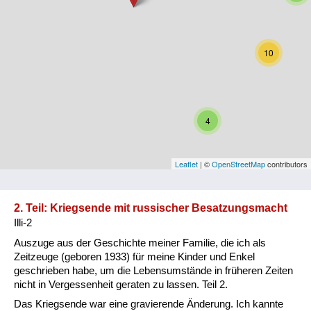
Niederösterreich
Oberösterreich
10
Salzburg
Steiermark
4
Tirol
Vorarlberg
Leaflet
| ©
OpenStreetMap
contributors
Wien
2. Teil: Kriegsende mit russischer Besatzungsmacht
Illi-2
Kategorie
Auszuge aus der Geschichte meiner Familie, die ich als
Besatzungsmächte
Zeitzeuge (geboren 1933) für meine Kinder und Enkel
geschrieben habe, um die Lebensumstände in früheren Zeiten
Frauen, Mütter, Kinder
nicht in Vergessenheit geraten zu lassen. Teil 2.
Das Kriegsende war eine gravierende Änderung. Ich kannte