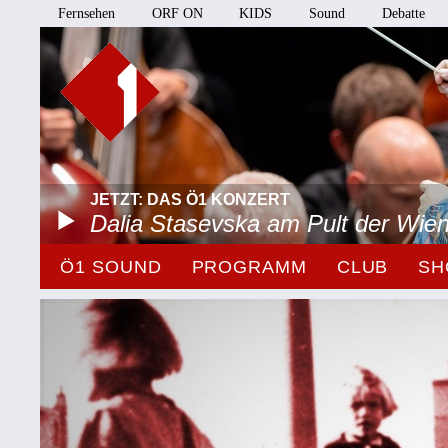
Fernsehen
ORF ON
KIDS
Sound
Debatte
JETZT: DAS Ö1 KONZERT
Dalia Stasevska am Pult der Wie
Ö1 SOUND
PROGRAMM
CLUB
SH