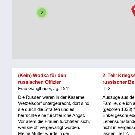
Steiermark
Fluchtgeschichten
2
Tirol
Familiengeschichten
Vorarlberg
Schule
und
Wien
Ausbildung
Wiederaufbau
und
(Kein) Wodka für den
2. Teil: Krieg
Staatsvertrag
russischen Offizier
russischer B
Frau Ganglbauer, Jg. 1941
Illi-2
Wohnen
Die Russen waren in der Kaserne
Auszuge aus de
sonstiges
Wetzelsdorf untergebracht, dort sind
Familie, die ich 
sie durch die Straßen und es
(geboren 1933) 
herrschte eine fürchterliche Angst.
Enkel geschrieb
Vor allem die Frauen fürchteten sich,
Lebensumstände 
weil sie oft vergewaltigt wurden.
nicht in Vergess
Meine Mutter wurde in der
lassen. Teil 2.