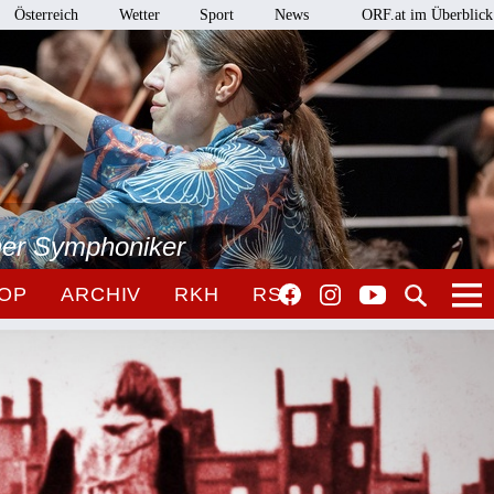
Österreich
Wetter
Sport
News
ORF.at im Überblick
ner Symphoniker
OP
ARCHIV
RKH
RSO