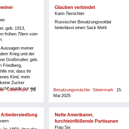
meiner
Glauben verbindet
Karin Tierrichter
ner
Russischer Besatzungssoldat
hinterlässt einen Sack Mehl
r, geb. 1913,
den frühen 70ern vom
h
n Aussagen meiner
dem Krieg und der
ine Großmutter, geb.
n Friedberg,
hlte mir, dass ihr
enes Kind, mein
 keine Zucker
schi“ wurde nur mit
hte
Steiermark
24.
Besatzungsmächte
Steiermark
15.
. Als es dann nach
Mai 2025
 weiß nicht ab
muss bald gewesen
Onkel das Flaschi
 Arbeitersiedlung
Nette Amerikaner,
eder Zucker gab
nern
furchteinflößende Partisanen
chi süßte, lehnte er
Frau Six
en Zucker nicht