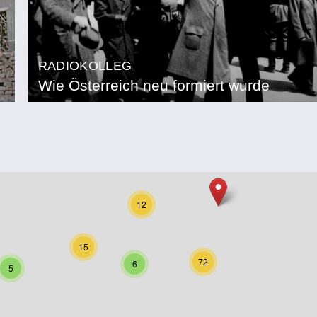
RADIOKOLLEG
Wie Österreich neu formiert wurde
12
15
72
6
5