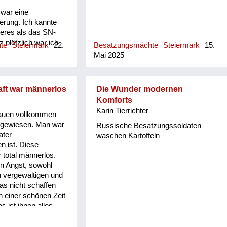
war eine
erung. Ich kannte
deres als das SN-
 plötzlich war ich
hte
Steiermark
22.
Besatzungsmächte
Steiermark
15.
(Pimpf) mehr. Total
Mai 2025
ir deshalb
ar zum Beispiel die
dere Art des
aft war männerlos
Die Wunder modernen
s alleinigen „Heil
Komforts
ß Gott“, „Guten
Karin Tierrichter
uten Abend“ oder
rauen vollkommen
 Hand“! So passierte
angewiesen. Man war
Russische Besatzungssoldaten
el oft noch lange,
ater
waschen Kartoffeln
t des Lehrers in die
 ist. Diese
omatisch die rechte
 total männerlos.
 schnellte, so wie
en Angst, sowohl
ang beigebracht
 vergewaltigen und
te eine allgemeine
as nicht schaffen
r Stimmungslage,
n einer schönen Zeit
e, dass der Krieg zu
s ist ihnen alles
rseits aber
n. Und so viele
ie Zukunft unter den
 Männer, ihre Söhne