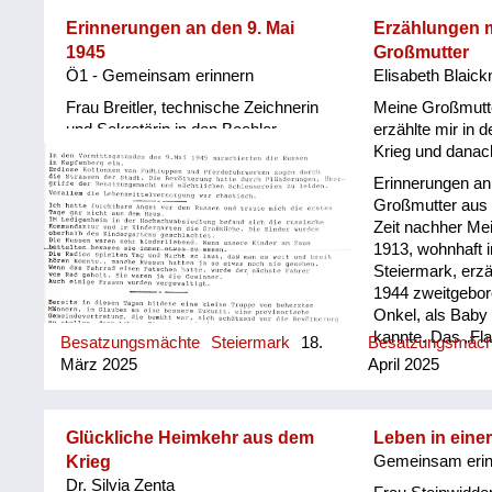
herübergekommen, mit Stiefeln und
Kübeln in der Hand. Da hatten sie
Erinnerungen an den 9. Mai
Erzählungen 
aufgeschlagene Eier drinnen. Mein
1945
Großmutter
Großvater musste den Ofen
Ö1 - Gemeinsam erinnern
Elisabeth Blaick
einheizen, und da haben sie
Frau Breitler, technische Zeichnerin
Meine Großmutte
Eierspeise daraus gemacht. Und ich
und Sekretärin in den Boehler-
erzählte mir in 
kann mich gut erinnern, uns Kinder
Werken in Kapfenberg
Krieg und danac
hatten sie auch mit am Tisch und
haben uns auch Eierspeise zum
Erinnerungen a
Essen gegeben. Mein kleiner Bruder
Großmutter aus 
war damals vier, fünf Jahre alt, und
Zeit nachher Me
da hat ein junger russischer Soldat
1913, wohnhaft i
meinen Bruder in den Arm
Steiermark, erzä
genommen und hat zu weinen
1944 zweitgebor
angefangen. Wir haben das dann so
Onkel, als Baby
verstanden, er hat zu Hause auch
kannte. Das „Fla
Besatzungsmächte
Steiermark
18.
Besatzungsmäc
so einen ...
Milch zubereitet
März 2025
April 2025
Kriegsende – ich
wann, aber es 
sein, weil mein 
Glückliche Heimkehr aus dem
Leben in einer
noch bekam - wi
Krieg
Gemeinsam erin
und sie sein Flas
Dr. Silvia Zenta
es ab, weil er d