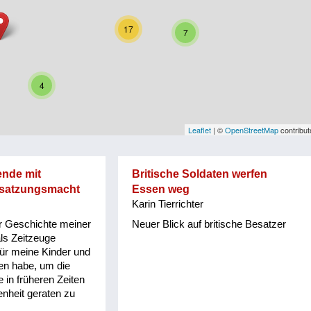
17
7
4
Leaflet
| ©
OpenStreetMap
contribut
sende mit
Britische Soldaten werfen
esatzungsmacht
Essen weg
Karin Tierrichter
r Geschichte meiner
Neuer Blick auf britische Besatzer
als Zeitzeuge
für meine Kinder und
en habe, um die
in früheren Zeiten
enheit geraten zu