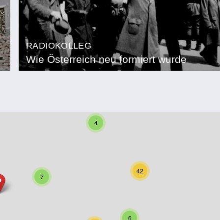
RADIOKOLLEG
Wie Österreich neu formiert wurde
4
42
7
6