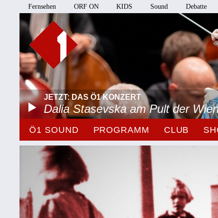
Fernsehen
ORF ON
KIDS
Sound
Debatte
JETZT: DAS Ö1 KONZERT
Dalia Stasevska am Pult der Wie
Ö1 SOUND
PROGRAMM
CLUB
SH