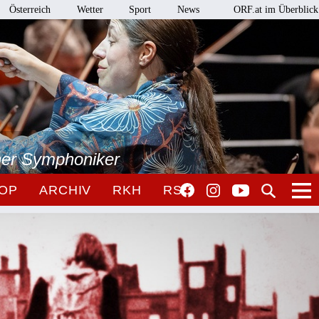
Österreich
Wetter
Sport
News
ORF.at im Überblick
ner Symphoniker
OP
ARCHIV
RKH
RSO