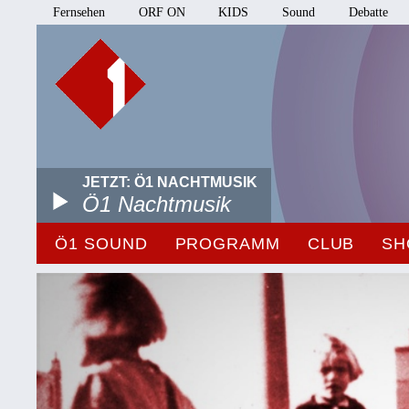
Fernsehen
ORF ON
KIDS
Sound
Debatte
JETZT: Ö1 NACHTMUSIK
Ö1 Nachtmusik
Ö1 SOUND
PROGRAMM
CLUB
SH