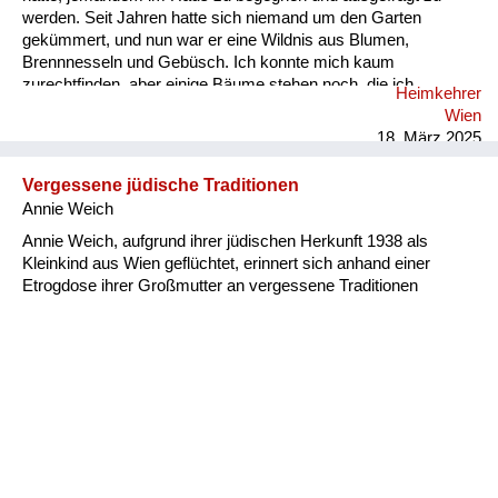
werden. Seit Jahren hatte sich niemand um den Garten
gekümmert, und nun war er eine Wildnis aus Blumen,
Brennnesseln und Gebüsch. Ich konnte mich kaum
zurechtfinden, aber einige Bäume stehen noch, die ich
Heimkehrer
allmählich wiedererkannte. Unser Garten grenzt an die
Wien
Weingärten, und von seinem hinteren Ende aus hat man einen
18. März 2025
Ausblick über die ganze Stadt. Das weiß ich, aber schon jetzt,
um ein Uhr nachts, kann ich mich nicht mehr erinnern, es
Vergessene jüdische Traditionen
gesehen zu haben. Ich ging wie von Blindheit geschlagen
Annie Weich
durch den Garten. Ich sah ni...
Annie Weich, aufgrund ihrer jüdischen Herkunft 1938 als
Kleinkind aus Wien geflüchtet, erinnert sich anhand einer
Etrogdose ihrer Großmutter an vergessene Traditionen