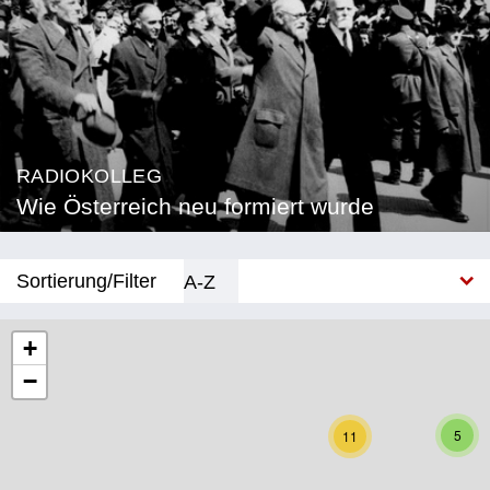
RADIOKOLLEG
Wie Österreich neu formiert wurde
Sortierung/Filter
A-Z
Neu
+
−
Bundesland
Burgenland
5
11
Kärnten