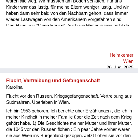
waren alle weg. Wir mussten am Boden schlafen. Für uns
Kinder war das lustig, für meine Eltern weniger lustig. Und wir
haben dann sehr bald von den Nachbarn gehört, dass immer
wieder Lastwagen von den Amerikanern vorgefahren sind.
Das Haus war "Open House". Auch die Mieter waren nicht da,
und die Soldaten haben immer wieder Möbelstücke verladen
und sind weggedüst. Jetzt war folgendes: Mein Vater wollte
diese Möbel immer unbedingt wieder auffinden. Er war kein
Nazi, das hat er immer wieder betont. Also er hat ein Recht auf
Heimkehrer
seine Möbel. Und meine Mutter. Und das ist das Schöne an
Wien
der Geschichte hat wunderbar gezeichnet und gemalt.
26. Juni 2025
Ordentliches Zei...
Flucht, Vertreibung und Gefangenschaft
Karolina
Flucht vor den Russen. Kriegsgefangenschaft. Vertreibung aus
Südmähren. Überleben in Wien.
Ich bin 1953 geboren. Ich berichte über Erzählungen , die ich in
meiner Kindheit in meiner Familie über die Zeit nach dem Krieg
gehört habe. 1) Die Geschichte meiner Mutter und ihrer Mutter,
die 1945 vor den Russen flohen : Ein paar Jahre vorher waren
sie aus Wien ins Burgenland gezogen. Jetzt flohen sie vor den