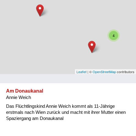
Niederösterreich
Oberösterreich
Salzburg
4
Steiermark
Tirol
Vorarlberg
Leaflet
| ©
OpenStreetMap
contributors
Wien
Am Donaukanal
Annie Weich
Kategorie
Das Flüchtlingskind Annie Weich kommt als 11-Jährige
Besatzungsmächte
erstmals nach Wien zurück und macht mit ihrer Mutter einen
Spaziergang am Donaukanal
Frauen, Mütter, Kinder