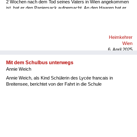
2 Wochen nach dem Tod seines Vaters in Wien angekommen
ist, hat er den Papiersack aufgemacht. An den Haaren hat er
seinen Vater erkannt. Jedes Mal, wenn wir bei der Albertina
vorbeigegangen sind, hat uns unser Vater diese Geschichte
erzählt. Ich hab unseren Großvater natürlich nicht gekannt, ich
bin ja erst neun Jahre später zur Welt gekommen. Aber du
Heimkehrer
hast einfach gespürt... Mein Vater hat immer gesagt, im
Wien
Grunde hat ihm der Tod seines Vaters das Leben gerettet, weil
6. April 2025
die Einhei...
Mit dem Schulbus unterwegs
Annie Weich
Annie Weich, als Kind Schülerin des Lycée francais in
Breitensee, berichtet von der Fahrt in die Schule