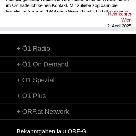
im Ort hatte ich keinen Kontakt. Mir zuliebe zog dann die
Familie im Sommer 1949 nach Wien, damit ich statt in einer in
Heimkehrer
zwei Klassen geteilten Volksschule eine gute Schule besuchen
Wien
konnte. Bildung war für uns wichtig: am Donau Ufer hatte ich
2. April 2025
bereits die Großbuchstaben gelernt, die ich unter Anleitung
meines Vaters mit einem Stecken in den feuchten Sand malte.
Vor allem in Wien war- trotz der Bombenruinen - Bildung...
Ö1 Radio
Ö1 On Demand
Ö1 Spezial
Ö1 Plus
ORF.at Network
Bekanntgaben laut ORF-G