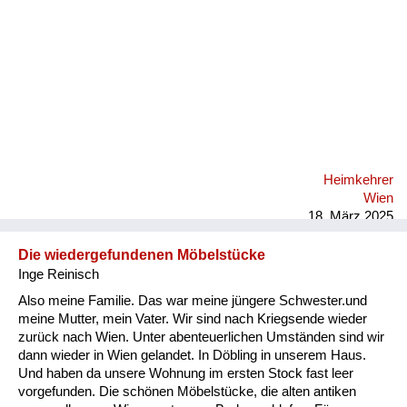
Versorgung
Heimkehrer
Fluchtgeschichten
Familiengeschichten
Schule und Ausbildung
Heimkehrer
Wiederaufbau und
Wien
Staatsvertrag
18. März 2025
Wohnen
Die wiedergefundenen Möbelstücke
Inge Reinisch
sonstiges
Also meine Familie. Das war meine jüngere Schwester.und
meine Mutter, mein Vater. Wir sind nach Kriegsende wieder
zurück nach Wien. Unter abenteuerlichen Umständen sind wir
dann wieder in Wien gelandet. In Döbling in unserem Haus.
Und haben da unsere Wohnung im ersten Stock fast leer
vorgefunden. Die schönen Möbelstücke, die alten antiken