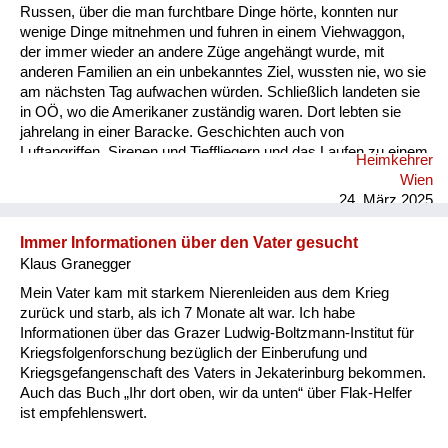
Russen, über die man furchtbare Dinge hörte, konnten nur
wenige Dinge mitnehmen und fuhren in einem Viehwaggon,
der immer wieder an andere Züge angehängt wurde, mit
anderen Familien an ein unbekanntes Ziel, wussten nie, wo sie
am nächsten Tag aufwachen würden. Schließlich landeten sie
in OÖ, wo die Amerikaner zuständig waren. Dort lebten sie
jahrelang in einer Baracke. Geschichten auch von
Luftangriffen, Sirenen und Tieffliegern und das Laufen zu einem
Heimkehrer
Luftschutzkeller hörte ich. Von der Angst sprach meine Mutter,
Wien
und dass sie aus Angst immer etwas essen musste. Es gab
24. März 2025
aber wenig, rationierte Lebensmittel, Butter, Brot, Mehl, Zucker
nur mit Essensmarken. Sie konnte mit d...
Immer Informationen über den Vater gesucht
Klaus Granegger
Mein Vater kam mit starkem Nierenleiden aus dem Krieg
zurück und starb, als ich 7 Monate alt war. Ich habe
Informationen über das Grazer Ludwig-Boltzmann-Institut für
Kriegsfolgenforschung bezüglich der Einberufung und
Kriegsgefangenschaft des Vaters in Jekaterinburg bekommen.
Auch das Buch „Ihr dort oben, wir da unten“ über Flak-Helfer
ist empfehlenswert.