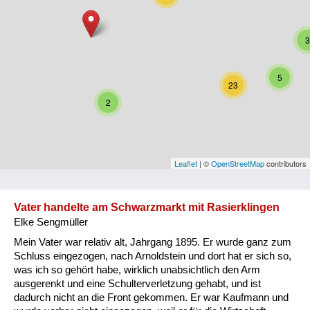
Niederösterreich
3
Oberösterreich
Salzburg
5
23
Steiermark
2
Tirol
Vorarlberg
Leaflet
| ©
OpenStreetMap
contributors
Wien
Vater handelte am Schwarzmarkt mit Rasierklingen
Elke Sengmüller
Kategorie
Mein Vater war relativ alt, Jahrgang 1895. Er wurde ganz zum
Besatzungsmächte
Schluss eingezogen, nach Arnoldstein und dort hat er sich so,
was ich so gehört habe, wirklich unabsichtlich den Arm
Frauen, Mütter, Kinder
ausgerenkt und eine Schulterverletzung gehabt, und ist
dadurch nicht an die Front gekommen. Er war Kaufmann und