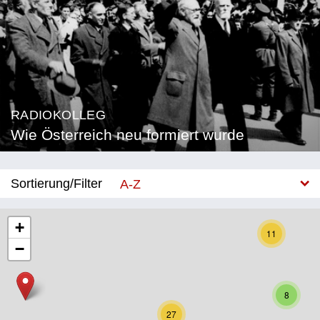
RADIOKOLLEG
Wie Österreich neu formiert wurde
Sortierung/Filter
A-Z
Neu
+
11
−
Bundesland
Burgenland
8
Kärnten
27