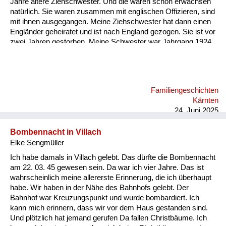
Jahre ältere Ziehschwester. Und die waren schon erwachsen
natürlich. Sie waren zusammen mit englischen Offizieren, sind
mit ihnen ausgegangen. Meine Ziehschwester hat dann einen
Engländer geheiratet und ist nach England gezogen. Sie ist vor
zwei Jahren gestorben. Meine Schwester war Jahrgang 1924,
die war auch verlobt mit einem englischen Offizier. Aber meine
Eltern haben ihr verboten zu heiraten. Das ist damals noch
möglich gewesen.
Familiengeschichten
Kärnten
24. Juni 2025
Bombennacht in Villach
Elke Sengmüller
Ich habe damals in Villach gelebt. Das dürfte die Bombennacht
am 22. 03. 45 gewesen sein. Da war ich vier Jahre. Das ist
wahrscheinlich meine allererste Erinnerung, die ich überhaupt
habe. Wir haben in der Nähe des Bahnhofs gelebt. Der
Bahnhof war Kreuzungspunkt und wurde bombardiert. Ich
kann mich erinnern, dass wir vor dem Haus gestanden sind.
Und plötzlich hat jemand gerufen Da fallen Christbäume. Ich