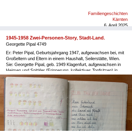
Familiengeschichten
Kärnten
6. April 2025
1945-1958 Zwei-Personen-Story, Stadt-Land.
Georgette Pipal 4749
Er: Peter Pipal, Geburtsjahrgang 1947, aufgewachsen bei, mit
Großeltern und Eltern in einem Haushalt, Seilerstätte, Wien.
Sie: Georgette Pipal, geb. 1949 Klagenfurt, aufgewachsen in
Heimen und Spitäler (Erinnerung, kollektives Topfsitzen) in
Wien und NÖ, 1954/56 Adoptivfamilie. Er: Ein wohlbehütetes,
wohlgenährtes, übergewichtiges Kind; die Meinung der
abgemagerten Groß-Eltern, man braucht Reserven für alle
Fälle. Sie: 1951 abgenommenes, abgegebenes
Besatzungskind (Vater Brite, Mutter Deutsche in Ö.), in
Kinder-übernahmestelle der Stadt Wien, Lustkandelgasse
gelandet; Eltern und Adoption unbekannt; nach später
Recherche via Jugendamt Wien 1997 und Rotes Kreuz 2014
Daten zur eigenen Person erhalten. Er: Als Kind striktes
Verbot, wegen Verletzungsgefahr, Gebäuderuinen zu betreten;