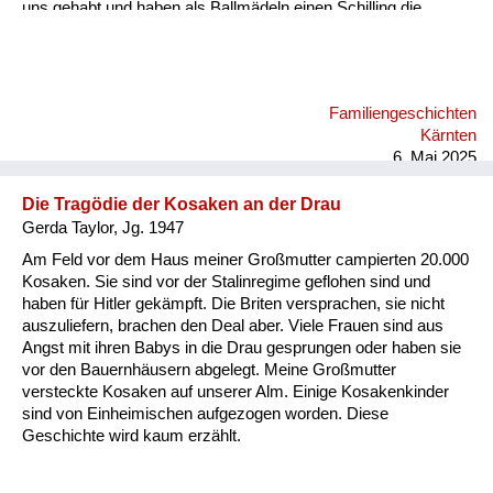
uns gehabt und haben als Ballmädeln einen Schilling die
Stunde, dann zwei Schilling zu zweit. Dann sind wir jeden Tag
ins Kino oder Eis essen gegangen, wir zwei Fratzen, statt
unser geringes Einkommen aufzubessern. Ich habe am
Bacherl Neunäugel mit der Hand gefischt. Wir Kinder hatten
Familiengeschichten
ein freies Leben damals in Velden. An den Vater haben wir nur
Kärnten
hie und da gedacht. Kommt er vielleicht doch wieder...
6. Mai 2025
Die Tragödie der Kosaken an der Drau
Gerda Taylor, Jg. 1947
Am Feld vor dem Haus meiner Großmutter campierten 20.000
Kosaken. Sie sind vor der Stalinregime geflohen sind und
haben für Hitler gekämpft. Die Briten versprachen, sie nicht
auszuliefern, brachen den Deal aber. Viele Frauen sind aus
Angst mit ihren Babys in die Drau gesprungen oder haben sie
vor den Bauernhäusern abgelegt. Meine Großmutter
versteckte Kosaken auf unserer Alm. Einige Kosakenkinder
sind von Einheimischen aufgezogen worden. Diese
Geschichte wird kaum erzählt.