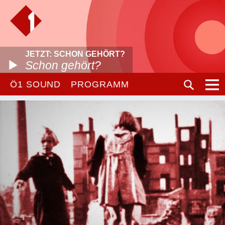
JETZT: SCHON GEHÖRT?
Schon gehört?
Ö1 SOUND
PROGRAMM