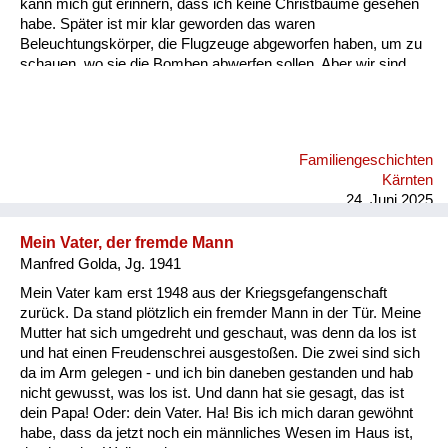
kann mich gut erinnern, dass ich keine Christbäume gesehen
habe. Später ist mir klar geworden das waren
Beleuchtungskörper, die Flugzeuge abgeworfen haben, um zu
schauen, wo sie die Bomben abwerfen sollen. Aber wir sind
dann sehr schnell in den Keller gegangen. Wir hatten einen
Keller, den mein Vater abgestützt hat, damit er nicht einbricht,
falls eine Bombe aufs Haus fällt. Ich kann mich an die Bombe,
die in unser Haus gefallen ist, nicht erinnern. Aber daran, wie
Familiengeschichten
wir aus dem Keller rausgegangen sind. Es hat einen
Kärnten
Kellerausgang gegeben, in den Garten und der war voller
24. Juni 2025
Schutt. A...
Mein Vater, der fremde Mann
Manfred Golda, Jg. 1941
Mein Vater kam erst 1948 aus der Kriegsgefangenschaft
zurück. Da stand plötzlich ein fremder Mann in der Tür. Meine
Mutter hat sich umgedreht und geschaut, was denn da los ist
und hat einen Freudenschrei ausgestoßen. Die zwei sind sich
da im Arm gelegen - und ich bin daneben gestanden und hab
nicht gewusst, was los ist. Und dann hat sie gesagt, das ist
dein Papa! Oder: dein Vater. Ha! Bis ich mich daran gewöhnt
habe, dass da jetzt noch ein männliches Wesen im Haus ist,