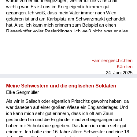
wurde vorher nicht eingezogen, weil er für die Wirtschaft
Versorgung
wichtig war. Es ist uns im Krieg eigentlich immer gut
gegangen. Ich weiß, dass mein Vater immer nach Wien
Heimkehrer
gefahren ist und am Karlsplatz am Schwarzmarkt gehandelt
hat. Also, ich kann mich erinnern zum Beispiel an einen
Fluchtgeschichten
Riesenkoffer voller Rasierklingen. Ich weiß nicht, was er alles
gehandelt hat, aber an die Rasierklingen kann ich mich
Familiengeschichten
erinnern. Ich glaube, das war etwas sehr Wertvolles damals.
Schule und Ausbildung
Familiengeschichten
Wiederaufbau und
Kärnten
Staatsvertrag
24. Juni 2025
Wohnen
Meine Schwestern und die englischen Soldaten
Elke Sengmüller
sonstiges
Als wir in Sallach oder eigentlich Pritschitz gewohnt haben, da
war daneben auf einer großen Wiese ein Engländerlager. Und
ich kann mich sehr gut erinnern, dass ich oft am Zaun
gestanden bin und die Engländer sind vorbeigegangen und
haben mir Schokolade gegeben. Das kann ich mich sehr gut
erinnern. Ich hatte eine 16 Jahre ältere Schwester und eine 18