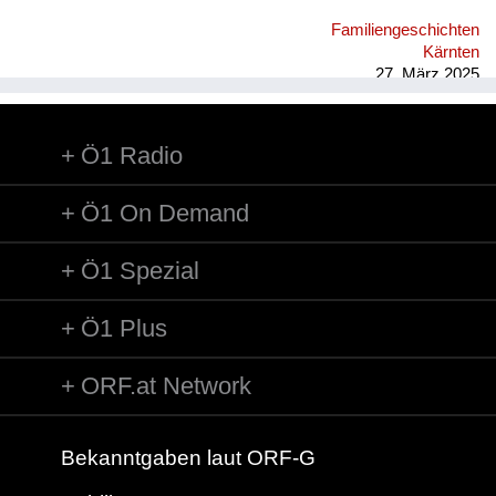
im Hof Seilerstätte 8 wurde Federball gespielt, im Winter
Familiengeschichten
gerodelt, auch im nahen Stadtpark; on top im Wohnhaus
Kärnten
wurden Hühner und Hasen gehalten, das Nebenhaus war eine
27. März 2025
Ruine, im Wohnblock gab es eine ...
Ö1 Radio
Ö1 On Demand
Ö1 Spezial
Ö1 Plus
ORF.at Network
Bekanntgaben laut ORF-G