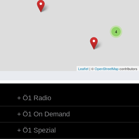
Niederösterreich
Oberösterreich
Salzburg
4
Steiermark
Tirol
Vorarlberg
Leaflet
| ©
OpenStreetMap
contributors
Wien
Ö1 Radio
Kategorie
Besatzungsmächte
Ö1 On Demand
Frauen, Mütter, Kinder
Ö1 Spezial
Versorgung