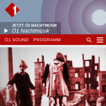
JETZT: Ö1 NACHTMUSIK
Ö1 Nachtmusik
Ö1 SOUND
PROGRAMM