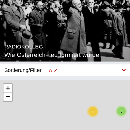
RADIOKOLLEG
Wie Österreich neu formiert wurde
Sortierung/Filter
A-Z
Neu
+
−
Bundesland
Burgenland
5
11
Kärnten