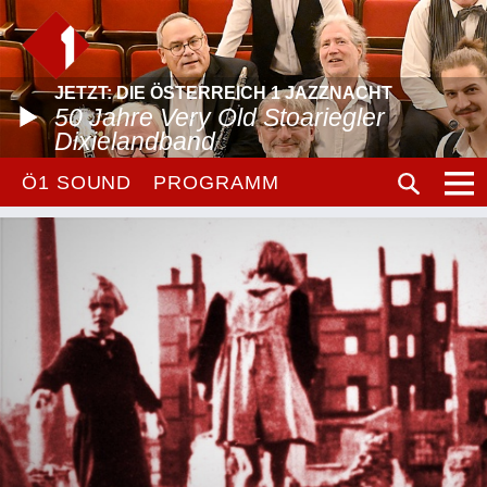
JETZT: DIE ÖSTERREICH 1 JAZZNACHT
50 Jahre Very Old Stoariegler
Dixielandband
Ö1 SOUND
PROGRAMM