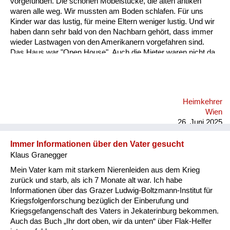
vorgefunden. Die schönen Möbelstücke, die alten antiken
Versorgung
waren alle weg. Wir mussten am Boden schlafen. Für uns
Kinder war das lustig, für meine Eltern weniger lustig. Und wir
Heimkehrer
haben dann sehr bald von den Nachbarn gehört, dass immer
wieder Lastwagen von den Amerikanern vorgefahren sind.
Fluchtgeschichten
Das Haus war "Open House". Auch die Mieter waren nicht da,
und die Soldaten haben immer wieder Möbelstücke verladen
Familiengeschichten
und sind weggedüst. Jetzt war folgendes: Mein Vater wollte
diese Möbel immer unbedingt wieder auffinden. Er war kein
Schule und Ausbildung
Nazi, das hat er immer wieder betont. Also er hat ein Recht auf
Heimkehrer
seine Möbel. Und meine Mutter. Und das ist das Schöne an
Wiederaufbau und
Wien
der Geschichte hat wunderbar gezeichnet und gemalt.
Staatsvertrag
26. Juni 2025
Ordentliches Zei...
Wohnen
Immer Informationen über den Vater gesucht
Klaus Granegger
sonstiges
Mein Vater kam mit starkem Nierenleiden aus dem Krieg
zurück und starb, als ich 7 Monate alt war. Ich habe
Informationen über das Grazer Ludwig-Boltzmann-Institut für
Kriegsfolgenforschung bezüglich der Einberufung und
Kriegsgefangenschaft des Vaters in Jekaterinburg bekommen.
Auch das Buch „Ihr dort oben, wir da unten“ über Flak-Helfer