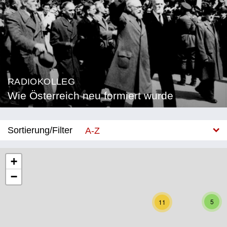
RADIOKOLLEG
Wie Österreich neu formiert wurde
Sortierung/Filter
A-Z
Neu
+
−
Bundesland
Burgenland
5
11
Kärnten