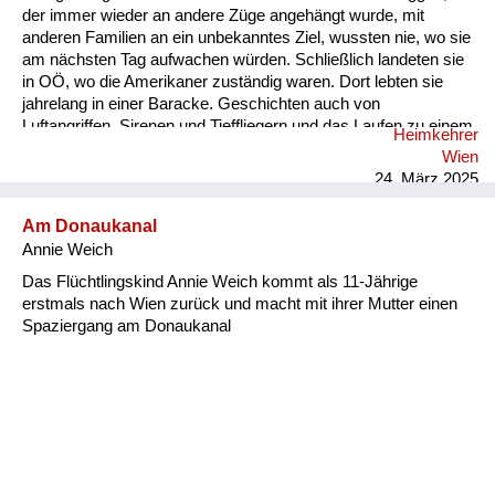
der immer wieder an andere Züge angehängt wurde, mit
anderen Familien an ein unbekanntes Ziel, wussten nie, wo sie
am nächsten Tag aufwachen würden. Schließlich landeten sie
in OÖ, wo die Amerikaner zuständig waren. Dort lebten sie
jahrelang in einer Baracke. Geschichten auch von
Luftangriffen, Sirenen und Tieffliegern und das Laufen zu einem
Heimkehrer
Luftschutzkeller hörte ich. Von der Angst sprach meine Mutter,
Wien
und dass sie aus Angst immer etwas essen musste. Es gab
24. März 2025
aber wenig, rationierte Lebensmittel, Butter, Brot, Mehl, Zucker
nur mit Essensmarken. Sie konnte mit d...
Am Donaukanal
Annie Weich
Das Flüchtlingskind Annie Weich kommt als 11-Jährige
erstmals nach Wien zurück und macht mit ihrer Mutter einen
Spaziergang am Donaukanal