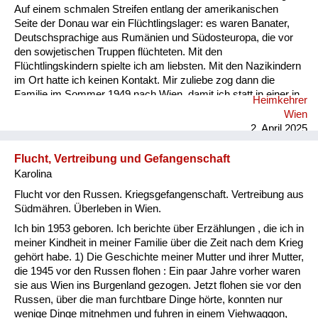
Auf einem schmalen Streifen entlang der amerikanischen
Seite der Donau war ein Flüchtlingslager: es waren Banater,
Deutschsprachige aus Rumänien und Südosteuropa, die vor
den sowjetischen Truppen flüchteten. Mit den
Flüchtlingskindern spielte ich am liebsten. Mit den Nazikindern
im Ort hatte ich keinen Kontakt. Mir zuliebe zog dann die
Familie im Sommer 1949 nach Wien, damit ich statt in einer in
Heimkehrer
zwei Klassen geteilten Volksschule eine gute Schule besuchen
Wien
konnte. Bildung war für uns wichtig: am Donau Ufer hatte ich
2. April 2025
bereits die Großbuchstaben gelernt, die ich unter Anleitung
meines Vaters mit einem Stecken in den feuchten Sand malte.
Flucht, Vertreibung und Gefangenschaft
Vor allem in Wien war- trotz der Bombenruinen - Bildung...
Karolina
Flucht vor den Russen. Kriegsgefangenschaft. Vertreibung aus
Südmähren. Überleben in Wien.
Ich bin 1953 geboren. Ich berichte über Erzählungen , die ich in
meiner Kindheit in meiner Familie über die Zeit nach dem Krieg
gehört habe. 1) Die Geschichte meiner Mutter und ihrer Mutter,
die 1945 vor den Russen flohen : Ein paar Jahre vorher waren
sie aus Wien ins Burgenland gezogen. Jetzt flohen sie vor den
Russen, über die man furchtbare Dinge hörte, konnten nur
wenige Dinge mitnehmen und fuhren in einem Viehwaggon,