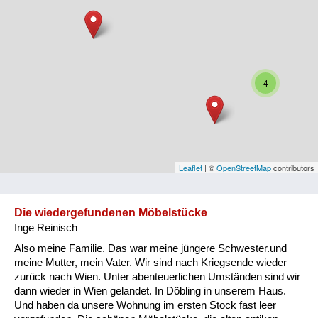
Niederösterreich
Oberösterreich
Salzburg
4
Steiermark
Tirol
Vorarlberg
Leaflet
| ©
OpenStreetMap
contributors
Wien
Die wiedergefundenen Möbelstücke
Inge Reinisch
Kategorie
Also meine Familie. Das war meine jüngere Schwester.und
Besatzungsmächte
meine Mutter, mein Vater. Wir sind nach Kriegsende wieder
zurück nach Wien. Unter abenteuerlichen Umständen sind wir
Frauen, Mütter, Kinder
dann wieder in Wien gelandet. In Döbling in unserem Haus.
Und haben da unsere Wohnung im ersten Stock fast leer