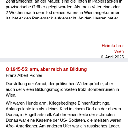
Zentralfriedhof, an der Mauer, sind die Toten in Papiersäcken in
provisorische Gräber gelegt worden. Als mein Vater eine oder
2 Wochen nach dem Tod seines Vaters in Wien angekommen
ist, hat er den Papiersack aufgemacht. An den Haaren hat er
seinen Vater erkannt. Jedes Mal, wenn wir bei der Albertina
vorbeigegangen sind, hat uns unser Vater diese Geschichte
erzählt. Ich hab unseren Großvater natürlich nicht gekannt, ich
bin ja erst neun Jahre später zur Welt gekommen. Aber du
Heimkehrer
hast einfach gespürt... Mein Vater hat immer gesagt, im
Wien
Grunde hat ihm der Tod seines Vaters das Leben gerettet, weil
6. April 2025
die Einhei...
Ö 1945-55: arm, aber reich an Bildung
Franz Albert Pichler
Darstellung der Armut, der politischen Widersprüche, aber
auch der vielen Bildungsmöglichkeiten trotz Bombenruinen in
Wien.
Wir waren Hunde arm. Kriegsbedingte Binnenflüchtlinge.
Anfangs lebte ich als kleines Kind in einem Dorf an der oberen
Donau, in Engelhartszell. Auf der einen Seite der schmalen
Donau war eine Kaserne der US- Soldaten, die meisten waren
Afro- Amerikaner. Am anderen Ufer war ein russisches Lager.