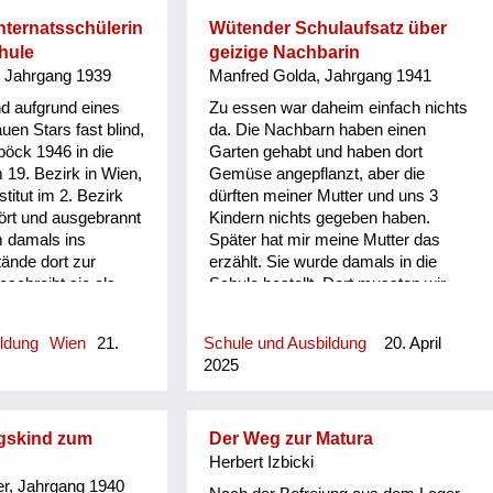
dem Krieg war eine entsetzliche
Wohn- und Ernährungssituation. Im
nternatsschülerin
Wütender Schulaufsatz über
Augarten durften wir nicht
hule
geizige Nachbarin
spazierengehen, da gab es Gräber.
, Jahrgang 1939
Manfred Golda, Jahrgang 1941
Am Tabor bei der evangelischen
d aufgrund eines
Zu essen war daheim einfach nichts
Kirche haben sie ein verendetes
en Stars fast blind,
da. Die Nachbarn haben einen
Pferd eingegraben, die Menschen
öck 1946 in die
Garten gehabt und haben dort
haben es wieder ausgegraben und
 19. Bezirk in Wien,
Gemüse angepflanzt, aber die
gegessen. Das Ärgste für mich war
titut im 2. Bezirk
dürften meiner Mutter und uns 3
es, im vierten Stock in einer
tört und ausgebrannt
Kindern nichts gegeben haben.
zerbombten Zimmer-Küche-
m damals ins
Später hat mir meine Mutter das
Wohnung zu wohnen.
tände dort zur
erzählt. Sie wurde damals in die
eschreibt sie als
Schule bestellt. Dort mussten wir
atastrophal". Im
einen Aufsatz schreiben: Was wir
 unter Heimweh, da sie
am liebsten machen würden. Meine
ildung
Wien
21.
Schule und Ausbildung
20. April
tter gebunden war.
Mutter wurde danach zur Rede
2025
chule waren auch
gestellt, was denn das bei uns für
 beim Spielen
Familienverhältnisse seien. Denn ich
le durch Minen
hatte in dem Aufsatz anscheinend
und dadurch ihr
meine ganze Wut auf die Nachbarn
ngskind zum
Der Weg zur Matura
ren hatten.
abgelassen. Ich hatte geschrieben,
Herbert Izbicki
dass ich am liebsten die Nachbarin
r, Jahrgang 1940