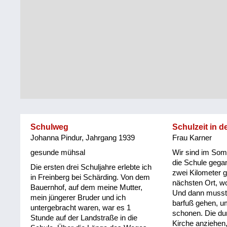
Steiermark
Fluchtgeschichten
Tirol
Familiengeschichten
Vorarlberg
Schule
und
Wien
Ausbildung
Wiederaufbau
und
Schulweg
Schulzeit in d
Staatsvertrag
Johanna Pindur, Jahrgang 1939
Frau Karner
Wohnen
gesunde mühsal
Wir sind im Somm
die Schule gega
Die ersten drei Schuljahre erlebte ich
zwei Kilometer 
sonstiges
in Freinberg bei Schärding. Von dem
nächsten Ort, wo
Bauernhof, auf dem meine Mutter,
Und dann musst
mein jüngerer Bruder und ich
barfuß gehen, u
untergebracht waren, war es 1
schonen. Die dur
Stunde auf der Landstraße in die
Kirche anziehen