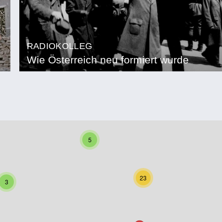
RADIOKOLLEG
Wie Österreich neu formiert wurde
5
23
3