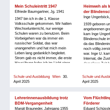
Mein Schuleintritt 1947
Heimweh als I
Elfriede Baumgartner, Jg. 1941
der Blindensc
Inge Ungerböck
1947 bin ich in die 1. Klasse
Volksschule gekommen. Wir hatten
1939 geboren un
Wechselunterricht, nur wenige
angeborenen grau
Schulen waren zu benutzen. Beim
kam Inge Ungerb
Vorbeigehen war da immer ein
Blindenschule im
russischer Soldat, das war
da das Blindenins
unangenehm und hat mich mein
noch völlig zers
Leben lang gedanklich begleitet.
war. Inge U. ka
Strom gab es nicht immer, die erste
Internat, die Zus
Hausübung habe ich im Licht einer
damaligen Zeit b
Petroleumlampe geschrieben. Die
"ganz schlimm, k
Tinte ist verlaufen, weil das Papier
Internat litt sie
Schule und Ausbildung
Wien
30.
Schule und Ausb
so holzhaltig war, sodass die Hefte
stark an ihre Mu
April 2025
April 2025
voll mit blauen Flecken waren. Wir
In der Blindens
saßen auf alten Holzbänken wie bei
viele Kinder, die
Rosegger, die Holzfenster waren
furchtbare Unfäl
ohne Glas.
erlitten hatten, 
Lehrerinnenausbildung trotz
Vom Flüchtli
Augenlicht verlo
BDM-Vergangenheit
Förderer
Margit Brauneder, Jahrgang 1955
Eduard Schüssle