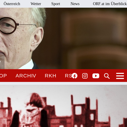
Österreich
Wetter
Sport
News
ORF.at im Überblick
l
OP
ARCHIV
RKH
RSO