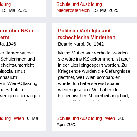
Soldaten waren in unserem Garten
ildung
Schule und Ausbildung
und viele russische. In diesem
15. Mai 2025
Niederösterreich
15. Mai 2025
Umfeld ei...
ern über NS in
Politisch Verfolgte und
lernt
tschechische Minderheit
Jg. 1946
Beatrix Karpf, Jg. 1942
0er Jahren wurde
Meine Mutter war verhaftet worden,
-Schülerinnen und
sie wäre ins KZ gekommen, ist aber
chichtsunterricht
in der Liesl eingesperrt worden. Zu
alsozialismus
Kriegsende wurden die Gefängnisse
ymnasium
geöffnet, weil Wien bombardiert
e in Wien-Ottakring
wurde. Ich habe sie erst später
ine Schule mit
wieder gesehen. Wir haben der
 wenigen ehemaligen
tschechischen Minderheit angehört,
rper zu sein. Im
unsere Schulen sind zugesperrt
 Sensengasse waren
worden, ich bin zweisprachig
hren bereits Filme
aufgewachsen. Nach dem Krieg,
ildung
Wien
6. Mai
Schule und Ausbildung
Wien
30.
ehen in den NS-
wenn Schüler tschechisch
April 2025
agern zu sehen
gesprochen haben untereinander,
sind wir beschimpft worden. Nach