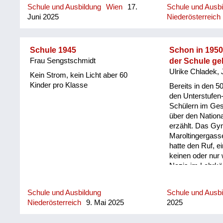
Schule und Ausbildung
Wien
17.
Schule und Ausb
angeräumt, wie der vierte Stock
Juni 2025
Niederösterreich
meiner Schule war.
Schule 1945
Schon in 1950
Frau Sengstschmidt
der Schule ge
Ulrike Chladek, 
Kein Strom, kein Licht aber 60
Kinder pro Klasse
Bereits in den 5
den Unterstufen
Schülern im Ges
über den Nation
erzählt. Das G
Maroltingergass
hatte den Ruf, e
keinen oder nur
Nazis im Lehrkö
Filmclub in der
in den 1950er Ja
Schule und Ausbildung
Schule und Ausb
über das Gesch
Niederösterreich
9. Mai 2025
2025
Konzentrationsl