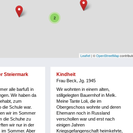
2
Leaflet
| ©
OpenStreetMap
contribut
er Steiermark
Kindheit
Frau Beck, Jg. 1945
er alle barfuß in
Wir wohnten in einem alten,
ngen. Wir haben da
stillgelegten Bauernhof in Melk.
gehabt, zum
Meine Tante Loli, die im
 die Schule war.
Obergeschoss wohnte und deren
en wir im Sommer
Ehemann noch in Russland
m die Schuhe zu
verschollen war und erst nach
ften wir nur in der
einigen Jahren
, im Sommer. Aber
Kriegsgefangenschaft heimkehrte,