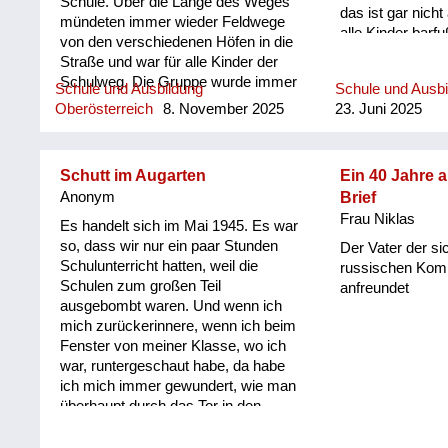
Schule. Über die Länge des Weges
das ist gar nicht
mündeten immer wieder Feldwege
alle Kinder barfu
von den verschiedenen Höfen in die
gekommen, und d
Straße und war für alle Kinder der
so schlecht. Un
Schulweg. Die Gruppe wurde immer
Schule und Ausbildung
Schule und Ausb
auch noch in der
größer, und es war nie fad auf dem
Oberösterreich
8. November 2025
23. Juni 2025
Volksschule, als
langen Weg. In der warmen
Volksschule weg
Jahreszeit gingen die meisten
Und der Direktor,
Barfuß. Im Winter hatten wir feste ,
Klasse unterricht
Schutt im Augarten
Ein 40 Jahre a
genagelte Schuhe und Wollsocken
geschaut, dass e
Anonym
Brief
an, die dann im Klassenzimmer zum
aufgeben muss,
Frau Niklas
Trocknen auf einer Stange, die
Es handelt sich im Mai 1945. Es war
da sind und dort,
oberhalb des Kohleofens angebracht
so, dass wir nur ein paar Stunden
Der Vater der s
nicht gekümmert
war, aufgehängt wurden. Den
Schulunterricht hatten, weil die
russischen Ko
dem Lehrer alle
Geruch dieser nassen Wollsocken
Schulen zum großen Teil
anfreundet
dort hat er gesc
habe ich heute noch in der Nase. Auf
ausgebombt waren. Und wenn ich
Kinder hat in di
jeden Fall hatten wir jeden Tag genug
mich zurückerinnere, wenn ich beim
waren leider auc
Bewegung und kamen mit viel
Fenster von meiner Klasse, wo ich
gescheite Kinder
angereichertem Sauerstoff zum
war, runtergeschaut habe, da habe
mussten. Mein V
Unterricht.
ich mich immer gewundert, wie man
geweigert. Er ha
überhaupt durch das Tor in den
dann in die Hau
Augarten hineingehen kann. Weil es
Die war dann sie
war fast so hoch mit Schutt