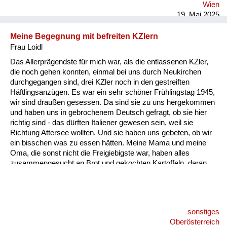
Wien
19. Mai 2025
Meine Begegnung mit befreiten KZlern
Frau Loidl
Das Allerprägendste für mich war, als die entlassenen KZler,
die noch gehen konnten, einmal bei uns durch Neukirchen
durchgegangen sind, drei KZler noch in den gestreiften
Häftlingsanzügen. Es war ein sehr schöner Frühlingstag 1945,
wir sind draußen gesessen. Da sind sie zu uns hergekommen
und haben uns in gebrochenem Deutsch gefragt, ob sie hier
richtig sind - das dürften Italiener gewesen sein, weil sie
Richtung Attersee wollten. Und sie haben uns gebeten, ob wir
ein bisschen was zu essen hätten. Meine Mama und meine
Oma, die sonst nicht die Freigiebigste war, haben alles
zusammengesucht an Brot und gekochten Kartoffeln, daran
erinnere ich mich sehr genau. Ich habe noch nie in meinem
Leben so etwas gesehen - Menschen, die nur mehr Haut und
Knochen sind.
sonstiges
Oberösterreich