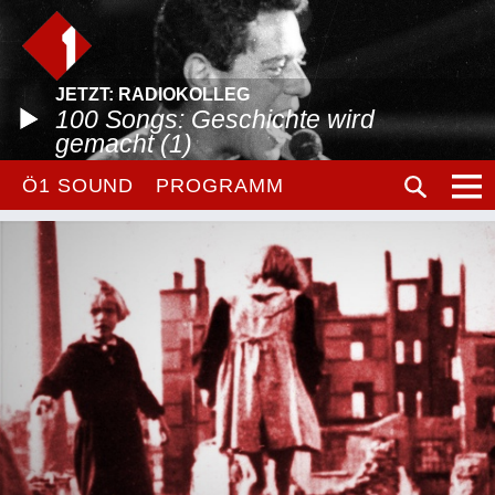
JETZT: RADIOKOLLEG
100 Songs: Geschichte wird
gemacht (1)
Ö1 SOUND
PROGRAMM