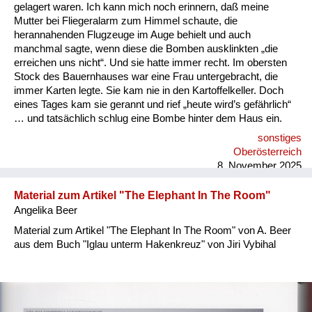
Versorgung
gelagert waren. Ich kann mich noch erinnern, daß meine
Mutter bei Fliegeralarm zum Himmel schaute, die
Heimkehrer
herannahenden Flugzeuge im Auge behielt und auch
manchmal sagte, wenn diese die Bomben ausklinkten „die
Fluchtgeschichten
erreichen uns nicht“. Und sie hatte immer recht. Im obersten
Stock des Bauernhauses war eine Frau untergebracht, die
Familiengeschichten
immer Karten legte. Sie kam nie in den Kartoffelkeller. Doch
eines Tages kam sie gerannt und rief „heute wird’s gefährlich“
Schule und Ausbildung
… und tatsächlich schlug eine Bombe hinter dem Haus ein.
sonstiges
Wiederaufbau und
Oberösterreich
Staatsvertrag
8. November 2025
Wohnen
Material zum Artikel "The Elephant In The Room"
Angelika Beer
sonstiges
Material zum Artikel "The Elephant In The Room" von A. Beer
aus dem Buch "Iglau unterm Hakenkreuz" von Jiri Vybihal