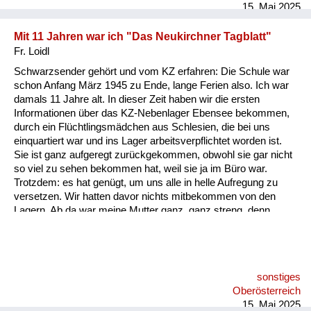
15. Mai 2025
Mit 11 Jahren war ich "Das Neukirchner Tagblatt"
Fr. Loidl
Schwarzsender gehört und vom KZ erfahren: Die Schule war
schon Anfang März 1945 zu Ende, lange Ferien also. Ich war
damals 11 Jahre alt. In dieser Zeit haben wir die ersten
Informationen über das KZ-Nebenlager Ebensee bekommen,
durch ein Flüchtlingsmädchen aus Schlesien, die bei uns
einquartiert war und ins Lager arbeitsverpflichtet worden ist.
Sie ist ganz aufgeregt zurückgekommen, obwohl sie gar nicht
so viel zu sehen bekommen hat, weil sie ja im Büro war.
Trotzdem: es hat genügt, um uns alle in helle Aufregung zu
versetzen. Wir hatten davor nichts mitbekommen von den
Lagern. Ab da war meine Mutter ganz, ganz streng, denn
damals waren im Stadl meiner Großmutter schon
Volkssturmmänner aus Wien einquartiert. Die haben die
Frequenz eines Schwarzsenders im Radio gehabt - und die
haben mich animiert, den zu hören. Meine Mutter hatte Angst,
sonstiges
dass uns jemand anzeigt, aber ich habe gesagt: Wer soll denn
Oberösterreich
uns hören? Ich drehe ja eh ganz leise. Ich habe immer diesen
15. Mai 2025
englischen Schwa...