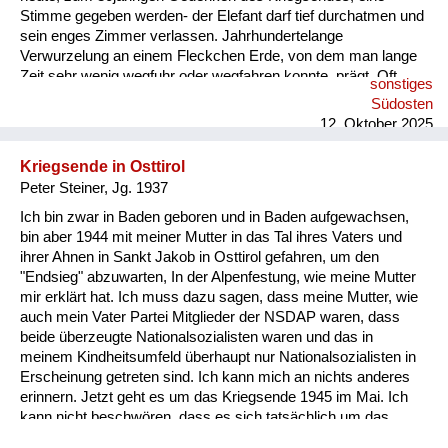
Stimme gegeben werden- der Elefant darf tief durchatmen und
sein enges Zimmer verlassen. Jahrhundertelange
Verwurzelung an einem Fleckchen Erde, von dem man lange
Zeit sehr wenig wegfuhr oder wegfahren konnte, prägt. Oft
sonstiges
sehr alte Familiengeschichten wurden in wenigen Wochen
Südosten
ausgelöscht. Personen, Verwandte, Freunde, verschwanden in
12. Oktober 2025
Lagern und man hatte nie wieder etwas von ihnen gehört.
Einige wenige schafften es vor den „wilden Vertreibungen“ zu
Kriegsende in Osttirol
Fuß über die Grenze, nachdem sie alle ihre Besitzungen
Peter Steiner, Jg. 1937
verloren hatten. Sie wurden nur ...
Ich bin zwar in Baden geboren und in Baden aufgewachsen,
bin aber 1944 mit meiner Mutter in das Tal ihres Vaters und
ihrer Ahnen in Sankt Jakob in Osttirol gefahren, um den
"Endsieg" abzuwarten, In der Alpenfestung, wie meine Mutter
mir erklärt hat. Ich muss dazu sagen, dass meine Mutter, wie
auch mein Vater Partei Mitglieder der NSDAP waren, dass
beide überzeugte Nationalsozialisten waren und das in
meinem Kindheitsumfeld überhaupt nur Nationalsozialisten in
Erscheinung getreten sind. Ich kann mich an nichts anderes
erinnern. Jetzt geht es um das Kriegsende 1945 im Mai. Ich
kann nicht beschwören, dass es sich tatsächlich um das
Kriegsende oder um Hitlers Tod gehandelt hat, der Ende April