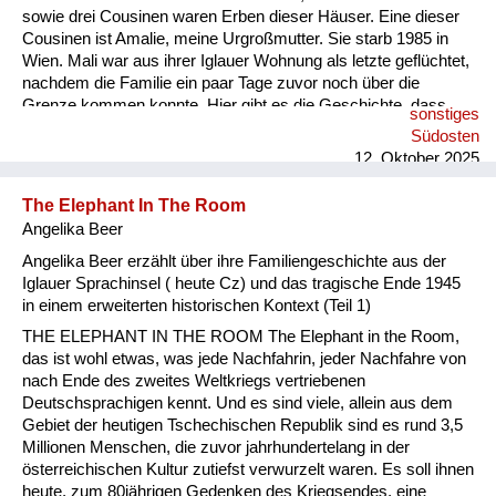
sowie drei Cousinen waren Erben dieser Häuser. Eine dieser
Cousinen ist Amalie, meine Urgroßmutter. Sie starb 1985 in
Wien. Mali war aus ihrer Iglauer Wohnung als letzte geflüchtet,
nachdem die Familie ein paar Tage zuvor noch über die
Grenze kommen konnte. Hier gibt es die Geschichte, dass
sonstiges
mein Großvater sie mit einem Miet- Kleintransporter in letzter
Südosten
Minute abholen konnte, nachdem ein Anruf oder Telegramm
12. Oktober 2025
eingegangen war: „Hol uns hier raus, die bringen uns sonst alle
um“. Das einzige, was sie von 500 Jahren Iglauer
The Elephant In The Room
Familiengeschichte mitnehmen konnten, war eine kleine,
Angelika Beer
silberne St...
Angelika Beer erzählt über ihre Familiengeschichte aus der
Iglauer Sprachinsel ( heute Cz) und das tragische Ende 1945
in einem erweiterten historischen Kontext (Teil 1)
THE ELEPHANT IN THE ROOM The Elephant in the Room,
das ist wohl etwas, was jede Nachfahrin, jeder Nachfahre von
nach Ende des zweites Weltkriegs vertriebenen
Deutschsprachigen kennt. Und es sind viele, allein aus dem
Gebiet der heutigen Tschechischen Republik sind es rund 3,5
Millionen Menschen, die zuvor jahrhundertelang in der
österreichischen Kultur zutiefst verwurzelt waren. Es soll ihnen
heute, zum 80jährigen Gedenken des Kriegsendes, eine