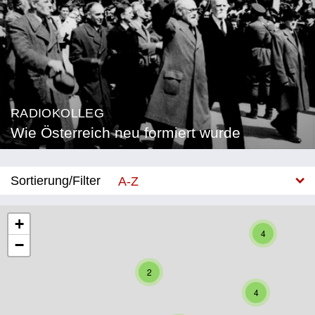
RADIOKOLLEG
Wie Österreich neu formiert wurde
Sortierung/Filter
A-Z
Neu
+
4
−
Bundesland
2
Burgenland
4
Kärnten