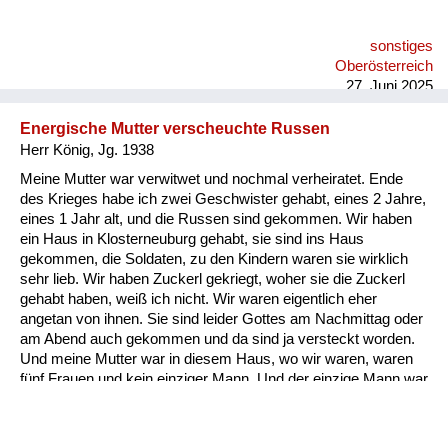
sonstiges
Oberösterreich
27. Juni 2025
Energische Mutter verscheuchte Russen
Herr König, Jg. 1938
Meine Mutter war verwitwet und nochmal verheiratet. Ende
des Krieges habe ich zwei Geschwister gehabt, eines 2 Jahre,
eines 1 Jahr alt, und die Russen sind gekommen. Wir haben
ein Haus in Klosterneuburg gehabt, sie sind ins Haus
gekommen, die Soldaten, zu den Kindern waren sie wirklich
sehr lieb. Wir haben Zuckerl gekriegt, woher sie die Zuckerl
gehabt haben, weiß ich nicht. Wir waren eigentlich eher
angetan von ihnen. Sie sind leider Gottes am Nachmittag oder
am Abend auch gekommen und da sind ja versteckt worden.
Und meine Mutter war in diesem Haus, wo wir waren, waren
fünf Frauen und kein einziger Mann. Und der einzige Mann war
meine Mutter. Und wenn die gekommen sind, hat sie das
Fenster aufgerissen. 200 Meter von uns war eine
Kommandostelle in der Hauptstraße unten und hat gebrüllt,