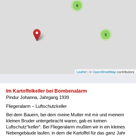
6
Niederösterreich
Oberösterreich
Salzburg
5
Steiermark
Tirol
Vorarlberg
Leaflet
| ©
OpenStreetMap
contributors
Wien
Im Kartoffelkeller bei Bombenalarm
Pindur Johanna, Jahrgang 1939
Kategorie
Fliegeralarm – Luftschutzkeller
Besatzungsmächte
Bei dem Bauern, bei dem meine Mutter mit mir und meinem
kleinen Bruder untergebracht waren, gab es keinen
Frauen, Mütter, Kinder
Luftschutz“keller“. Bei Fliegeralarm mußten wir in ein kleines
Nebengebäude laufen, in dem die Kartoffel für das ganz Jahr