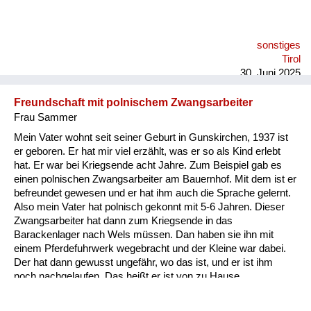
im Radio verlautbart wurde, dass er heldenmütig im Kampf
gefallen sei. Auf jeden Fall bin ich damals mit meiner Mutter
von unserem Gehöft am Berghang hinunter auf den Dorfplatz
sonstiges
gegangen, wo vor dem einzigen höheren Haus, das dort
Tirol
existiert hat, in Sankt Jakob vor dem Hotel Post ein
30. Juni 2025
Fahnenmast wa...
Freundschaft mit polnischem Zwangsarbeiter
Frau Sammer
Mein Vater wohnt seit seiner Geburt in Gunskirchen, 1937 ist
er geboren. Er hat mir viel erzählt, was er so als Kind erlebt
hat. Er war bei Kriegsende acht Jahre. Zum Beispiel gab es
einen polnischen Zwangsarbeiter am Bauernhof. Mit dem ist er
befreundet gewesen und er hat ihm auch die Sprache gelernt.
Also mein Vater hat polnisch gekonnt mit 5-6 Jahren. Dieser
Zwangsarbeiter hat dann zum Kriegsende in das
Barackenlager nach Wels müssen. Dan haben sie ihn mit
einem Pferdefuhrwerk wegebracht und der Kleine war dabei.
Der hat dann gewusst ungefähr, wo das ist, und er ist ihm
noch nachgelaufen. Das heißt er ist von zu Hause
weggelaufen zu dem Zwangsarbeiter, zu dem befreundeten.