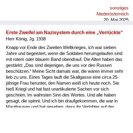
was gegangen ist, hat einem Unteroffizier alle Ehre gemacht: „
sonstiges
Die Russen sind da!“ und „Kommandatura“. Und tatsächlich
Niederösterreich
sind in den meisten Fällen Minuten nachher ist ein Wagen
20. Mai 2025
gekommen und hat die...
Erste Zweifel am Nazisystem durch eine „Verrückte“
Herr König, Jg. 1938
Knapp vor Ende des Zweiten Weltkrieges, ich war sieben
Jahre und begeistert, wenn die Soldaten herumgelaufen sind
mit rotem oder blauem Band obendrauf. Die Alten haben das
gestärkt: „Das sind diejenigen, die uns vor den Russen
beschützen.“ Meine Sicht damals war, die waren immer sehr
lieb zu uns. Eines Tages lauft die Skallgasse eine circa 25-
jährige Frau herunter, den Namen weiß ich heute noch. Sie
hieß Kriegl und hat fast unartikulierte Sachen vor sich
geschrien. Im wahrsten Sinn des Wortes. Und alle haben
gesagt, die spinnt. Und ich bin draufgekommen, die war in
Mauthausen und hat gesehen, dass ihr Verlobter auf der
Steinstiege, der bekannten, also praktisch zu Tode gebracht
wurde und wollte das irgendjemandem mitteilen. Und damals,
mit meiner sieben Jahren, ist mir gekommen der Gedanke, da
muss in dem System was falsch sein. Und da sind erste