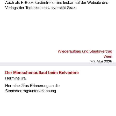
Versorgung
Auch als E-Book kostenfrei online lesbar auf der Website des
Verlags der Technischen Universität Graz:
Heimkehrer
Fluchtgeschichten
Familiengeschichten
Schule und Ausbildung
Wiederaufbau und Staatsvertrag
Wiederaufbau und
Wien
Staatsvertrag
20. Mai 2025
Wohnen
Der Menschenauflauf beim Belvedere
Hermine jira
sonstiges
Hermine Jiras Erinnerung an die
Staatsvertragsunterzeichnung