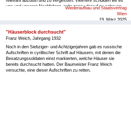
relevant abzutun und zu vergessen. Vielmehr schulden wir es
uns und unseren Nachfahren, sehr genau darauf zu schauen,
Wiederaufbau und Staatsvertrag
was von dem schweren Erbe der letzten durch die autoritäre
Wien
Erziehung gegangenen Generation wir weitertragen wollen,
19. März 2025
und wovon wir uns lösen und befreien wollen. Anliegen des
Buches: Die Lehren aus der Lebenserfahrung unserer
"Häuserblock durchsucht"
Elterngeneration zu ziehen und so aufzubereiten, dass sie für
Franz Weich, Jahrgang 1932
nachfolgende Generationen zugänglich werden. Im Namen
Noch in den Siebziger- und Achtzigerjahren gab es russische
freier, kritisch denkender Individuen und einer holistisch
Aufschriften in cyrillischer Schrift auf Häusern, mit denen die
gestaltenden, verantwortungsvoll handelnden Gesellschaft.
Besatzungssoldaten einst markierten, welche Häuser sie
Aufbau: Erzählstran...
bereits durchsucht hatten. Der Baumeister Franz Weich
versuchte, eine dieser Aufschriften zu retten.