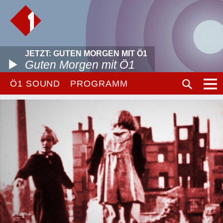
JETZT: GUTEN MORGEN MIT Ö1
Guten Morgen mit Ö1
Ö1 SOUND
PROGRAMM