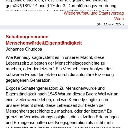
Republik Österreich, Post- und Telegraphenverwaltung)
gemäß §18/1/2-4 und § 19 der 3. Durchführungsverordnung
zum Verbotsgesetz, St.G.Bl. Nr. 131/45 bei der Beurteilung
Wiederaufbau und Staatsvertrag
des Technischen Telegrapheninspektors Roland Rosmanith in
Wien
XVI., Wilhelminenstr. 106 im Sinne des § 21 des
25. März 2025
Verfassungsgesetzes vom 8. 5. 1945 über das Verbot der
NSDAP (Verbotsgesetz), StGB1. 13/45 nach durchgeführter
Schattengeneration:
mündlicher Verhandlung festgestellt: Technischer
Menschenwürde&Eigenständigkeit
Telegrapheninspektor Roland Rosmanith bietet nach seinem
Johannes Chudoba
bisherigen Verhalten keine Gewähr dafür, daß er jederzeit
rückhaltlos für die unabhängige Republik Österr...
Wie Kennedy sagte „steht es in unserer Macht, diese
Lebenszeit zur besten der Menschheitsgeschichte zu
machen, oder der letzten.“ Ein Versuch einer Analyse des
schweren Erbes der letzten durch die autoritäre Erziehung
gegangenen Generation.
Exposé Schattengeneration: Zu Menschenwürde und
Eigenständigkeit nach 1945 Warum dieses Buch: Weil wir an
einer Zeitenwende leben, und wie Kennedy sagte „es in
unserer Macht steht, diese Lebenszeit zur besten der
Menschheitsgeschichte zu machen, oder der letzten.“ Es
grenzt an Verantwortungslosigkeit, die leidvollen Erfahrungen
und Errungenschaften der Kriegsgeneration als nicht mehr