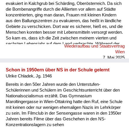
evakuiert in Kalchgrub bei Schärding, Oberösterreich. Da sich
die Bombenangriffe durch die Alliierten vor allem auf Städte
konzentrierten, ging man daran, Frauen mit kleinen Kindern
aus den Ballungszentren zu evakuieren, das heißt in ländliche
Gebiete zu verschicken. Dort war es sicherer, hieß es, und die
Menschen konnten besser mit Lebensmitteln versorgt werden.
So kam es, dass ich die Zeit zwischen meinem vierten und
sechsten Lebensjahr auf dem Land verbrachte. Während der
Wiederaufbau und Staatsvertrag
Zeit unserer Evakuierung fuhren wir einige Male nach Wien,
Wien
wo mir mulmig zumut war, wenn Erwachsene in Hektik
7. Mai 2025
gerieten, da Sirenen heulten und im Radio der Ruf des
Kuckucks ertönte, womit Tiefflieger angekündigt wurden. Dann
Schon in 1950ern über NS in der Schule gelernt
schnappte mich ein Familienmitgli...
Ulrike Chladek, Jg. 1946
Bereits in den 50er Jahren wurde den Unterstufen-
Schülerinnen und Schülern im Geschichtsunterricht über den
Nationalsozialismus erzählt. Das Gymnasium
Maroltingergasse in Wien-Ottakring hatte den Ruf, eine Schule
mit keinen oder nur wenigen ehemaligen Nazis im Lehrkörper
zu sein. Im Filmclub in der Sensengasse waren in den 1950er
Jahren bereits Filme über das Geschehen in den NS-
Konzentrationslagern zu sehen