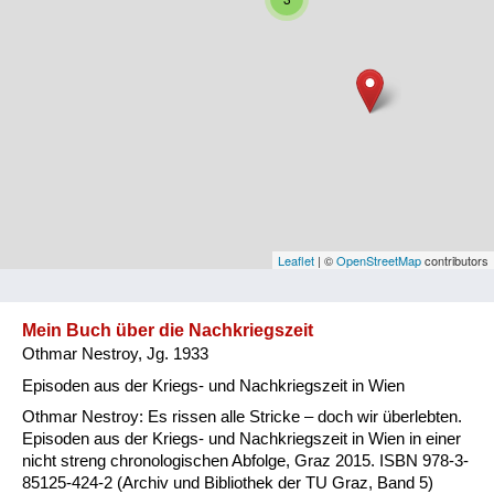
Niederösterreich
Oberösterreich
Salzburg
Steiermark
Tirol
Vorarlberg
Leaflet
| ©
OpenStreetMap
contributors
Wien
Mein Buch über die Nachkriegszeit
Othmar Nestroy, Jg. 1933
Kategorie
Episoden aus der Kriegs- und Nachkriegszeit in Wien
Besatzungsmächte
Othmar Nestroy: Es rissen alle Stricke – doch wir überlebten.
Episoden aus der Kriegs- und Nachkriegszeit in Wien in einer
Frauen, Mütter, Kinder
nicht streng chronologischen Abfolge, Graz 2015. ISBN 978-3-
85125-424-2 (Archiv und Bibliothek der TU Graz, Band 5)