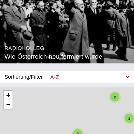
RADIOKOLLEG
Wie Österreich neu formiert wurde
Sortierung/Filter
A-Z
Neu
+
2
−
Bundesland
Burgenland
2
Kärnten
3