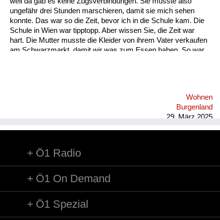
weil da gab es keine Zugsverbindungen. Sie musste also
Versorgung
ungefähr drei Stunden marschieren, damit sie mich sehen
konnte. Das war so die Zeit, bevor ich in die Schule kam. Die
Heimkehrer
Schule in Wien war tipptopp. Aber wissen Sie, die Zeit war
hart. Die Mutter musste die Kleider von ihrem Vater verkaufen
Fluchtgeschichten
am Schwarzmarkt, damit wir was zum Essen haben. So war
die Situation nach 1945. Ich war an und für sich bei der Tante
Familiengeschichten
im Burgenland. Da war es recht lustig und kein Problem. Aber
das Problem war dann, das Haus war zerbombt in Wien, sie
Schule und Ausbildung
musste bei ihrer Mutter wohnen, also bei meiner Großmutter.
Wohnen
Dann ging die Schule los und da war noch nichts. Die Mutter
Wiederaufbau und
Burgenland
musste noch Kleider verkaufen. Das weiß ich noch ...
Staatsvertrag
29. März 2025
Wohnen
Ö1 Radio
sonstiges
Ö1 On Demand
Ö1 Spezial