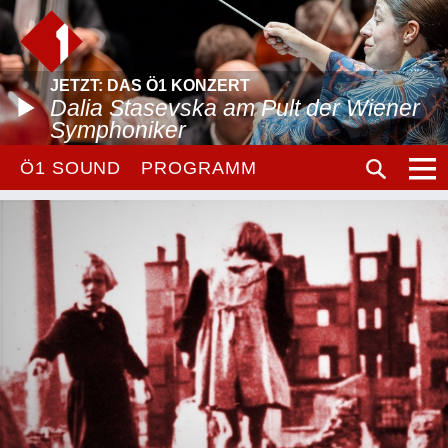
JETZT: DAS Ö1 KONZERT
Dalia Stasevska am Pult der Wiener
Symphoniker
Ö1 SOUND
PROGRAMM