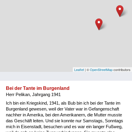
Niederösterreich
Oberösterreich
Salzburg
Steiermark
Tirol
Vorarlberg
Leaflet
| ©
OpenStreetMap
contributors
Wien
Bei der Tante im Burgenland
Herr Pelikan, Jahrgang 1941
Kategorie
Ich bin ein Kriegskind, 1941, als Bub bin ich bei der Tante im
Besatzungsmächte
Burgenland gewesen, weil der Vater war in Gefangenschaft
nachher in Amerika, bei den Amerikanern, die Mutter musste
Frauen, Mütter, Kinder
das Geschäft leiten. Und sie konnte nur Samstags, Sonntags
mich in Eisenstadt, besuchen und es war ein langer Fußweg,