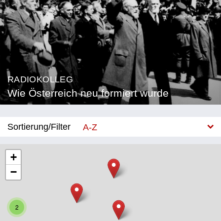
RADIOKOLLEG
Wie Österreich neu formiert wurde
Sortierung/Filter
A-Z
Neu
+
−
Bundesland
Burgenland
2
Kärnten