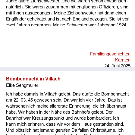
Jahre ältere Ziehschwester. Und die waren schon erwachsen
natürlich. Sie waren zusammen mit englischen Offizieren, sind
mit ihnen ausgegangen. Meine Ziehschwester hat dann einen
Engländer geheiratet und ist nach England gezogen. Sie ist vor
zwei Jahren gestorben. Meine Schwester war Jahrgang 1924,
die war auch verlobt mit einem englischen Offizier. Aber meine
Eltern haben ihr verboten zu heiraten. Das ist damals noch
möglich gewesen.
Familiengeschichten
Kärnten
24. Juni 2025
Bombennacht in Villach
Elke Sengmüller
Ich habe damals in Villach gelebt. Das dürfte die Bombennacht
am 22. 03. 45 gewesen sein. Da war ich vier Jahre. Das ist
wahrscheinlich meine allererste Erinnerung, die ich überhaupt
habe. Wir haben in der Nähe des Bahnhofs gelebt. Der
Bahnhof war Kreuzungspunkt und wurde bombardiert. Ich
kann mich erinnern, dass wir vor dem Haus gestanden sind.
Und plötzlich hat jemand gerufen Da fallen Christbäume. Ich