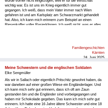
wurde vorher nicht eingezogen, weil er für die Wirtschaft
Versorgung
wichtig war. Es ist uns im Krieg eigentlich immer gut
gegangen. Ich weiß, dass mein Vater immer nach Wien
Heimkehrer
gefahren ist und am Karlsplatz am Schwarzmarkt gehandelt
hat. Also, ich kann mich erinnern zum Beispiel an einen
Fluchtgeschichten
Riesenkoffer voller Rasierklingen. Ich weiß nicht, was er alles
gehandelt hat, aber an die Rasierklingen kann ich mich
Familiengeschichten
erinnern. Ich glaube, das war etwas sehr Wertvolles damals.
Schule und Ausbildung
Familiengeschichten
Wiederaufbau und
Kärnten
Staatsvertrag
24. Juni 2025
Wohnen
Meine Schwestern und die englischen Soldaten
Elke Sengmüller
sonstiges
Als wir in Sallach oder eigentlich Pritschitz gewohnt haben, da
war daneben auf einer großen Wiese ein Engländerlager. Und
ich kann mich sehr gut erinnern, dass ich oft am Zaun
gestanden bin und die Engländer sind vorbeigegangen und
haben mir Schokolade gegeben. Das kann ich mich sehr gut
erinnern. Ich hatte eine 16 Jahre ältere Schwester und eine 18