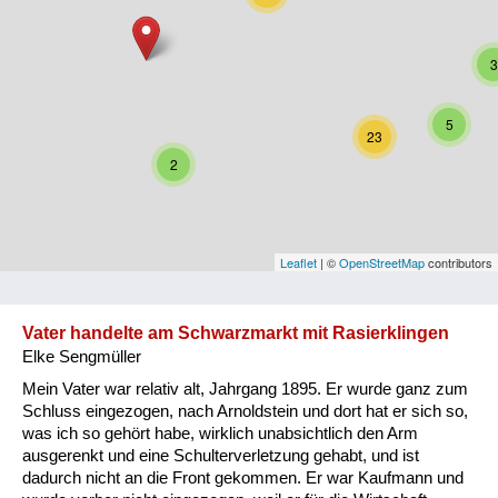
Niederösterreich
3
Oberösterreich
Salzburg
5
23
Steiermark
2
Tirol
Vorarlberg
Leaflet
| ©
OpenStreetMap
contributors
Wien
Vater handelte am Schwarzmarkt mit Rasierklingen
Elke Sengmüller
Kategorie
Mein Vater war relativ alt, Jahrgang 1895. Er wurde ganz zum
Besatzungsmächte
Schluss eingezogen, nach Arnoldstein und dort hat er sich so,
was ich so gehört habe, wirklich unabsichtlich den Arm
Frauen, Mütter, Kinder
ausgerenkt und eine Schulterverletzung gehabt, und ist
dadurch nicht an die Front gekommen. Er war Kaufmann und