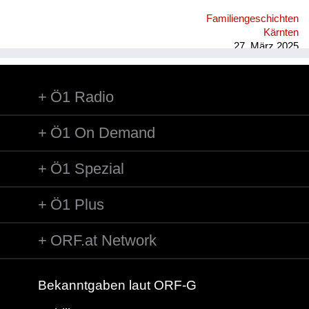
im Hof Seilerstätte 8 wurde Federball gespielt, im Winter
Familiengeschichten
gerodelt, auch im nahen Stadtpark; on top im Wohnhaus
Kärnten
wurden Hühner und Hasen gehalten, das Nebenhaus war eine
27. März 2025
Ruine, im Wohnblock gab es eine ...
Ö1 Radio
Ö1 On Demand
Ö1 Spezial
Ö1 Plus
ORF.at Network
Bekanntgaben laut ORF-G