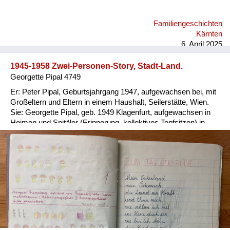
Familiengeschichten
Kärnten
6. April 2025
1945-1958 Zwei-Personen-Story, Stadt-Land.
Georgette Pipal 4749
Er: Peter Pipal, Geburtsjahrgang 1947, aufgewachsen bei, mit
Großeltern und Eltern in einem Haushalt, Seilerstätte, Wien.
Sie: Georgette Pipal, geb. 1949 Klagenfurt, aufgewachsen in
Heimen und Spitäler (Erinnerung, kollektives Topfsitzen) in
Wien und NÖ, 1954/56 Adoptivfamilie. Er: Ein wohlbehütetes,
wohlgenährtes, übergewichtiges Kind; die Meinung der
abgemagerten Groß-Eltern, man braucht Reserven für alle
Fälle. Sie: 1951 abgenommenes, abgegebenes
Besatzungskind (Vater Brite, Mutter Deutsche in Ö.), in
Kinder-übernahmestelle der Stadt Wien, Lustkandelgasse
gelandet; Eltern und Adoption unbekannt; nach später
Recherche via Jugendamt Wien 1997 und Rotes Kreuz 2014
Daten zur eigenen Person erhalten. Er: Als Kind striktes
Verbot, wegen Verletzungsgefahr, Gebäuderuinen zu betreten;