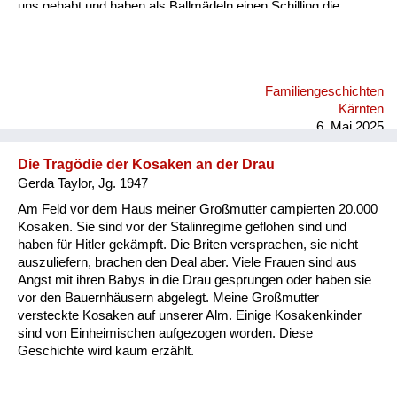
uns gehabt und haben als Ballmädeln einen Schilling die
Stunde, dann zwei Schilling zu zweit. Dann sind wir jeden Tag
ins Kino oder Eis essen gegangen, wir zwei Fratzen, statt
unser geringes Einkommen aufzubessern. Ich habe am
Bacherl Neunäugel mit der Hand gefischt. Wir Kinder hatten
Familiengeschichten
ein freies Leben damals in Velden. An den Vater haben wir nur
Kärnten
hie und da gedacht. Kommt er vielleicht doch wieder...
6. Mai 2025
Die Tragödie der Kosaken an der Drau
Gerda Taylor, Jg. 1947
Am Feld vor dem Haus meiner Großmutter campierten 20.000
Kosaken. Sie sind vor der Stalinregime geflohen sind und
haben für Hitler gekämpft. Die Briten versprachen, sie nicht
auszuliefern, brachen den Deal aber. Viele Frauen sind aus
Angst mit ihren Babys in die Drau gesprungen oder haben sie
vor den Bauernhäusern abgelegt. Meine Großmutter
versteckte Kosaken auf unserer Alm. Einige Kosakenkinder
sind von Einheimischen aufgezogen worden. Diese
Geschichte wird kaum erzählt.