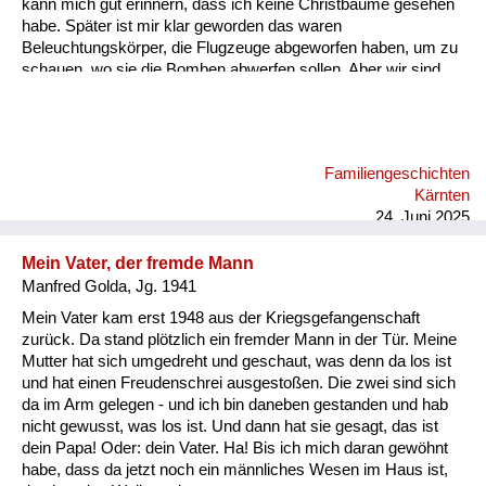
kann mich gut erinnern, dass ich keine Christbäume gesehen
habe. Später ist mir klar geworden das waren
Beleuchtungskörper, die Flugzeuge abgeworfen haben, um zu
schauen, wo sie die Bomben abwerfen sollen. Aber wir sind
dann sehr schnell in den Keller gegangen. Wir hatten einen
Keller, den mein Vater abgestützt hat, damit er nicht einbricht,
falls eine Bombe aufs Haus fällt. Ich kann mich an die Bombe,
die in unser Haus gefallen ist, nicht erinnern. Aber daran, wie
Familiengeschichten
wir aus dem Keller rausgegangen sind. Es hat einen
Kärnten
Kellerausgang gegeben, in den Garten und der war voller
24. Juni 2025
Schutt. A...
Mein Vater, der fremde Mann
Manfred Golda, Jg. 1941
Mein Vater kam erst 1948 aus der Kriegsgefangenschaft
zurück. Da stand plötzlich ein fremder Mann in der Tür. Meine
Mutter hat sich umgedreht und geschaut, was denn da los ist
und hat einen Freudenschrei ausgestoßen. Die zwei sind sich
da im Arm gelegen - und ich bin daneben gestanden und hab
nicht gewusst, was los ist. Und dann hat sie gesagt, das ist
dein Papa! Oder: dein Vater. Ha! Bis ich mich daran gewöhnt
habe, dass da jetzt noch ein männliches Wesen im Haus ist,