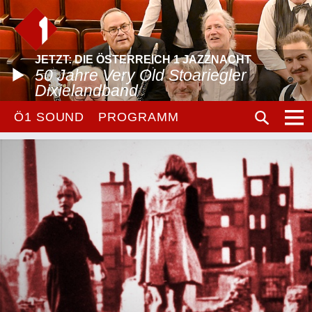
JETZT: DIE ÖSTERREICH 1 JAZZNACHT
50 Jahre Very Old Stoariegler
Dixielandband
Ö1 SOUND
PROGRAMM