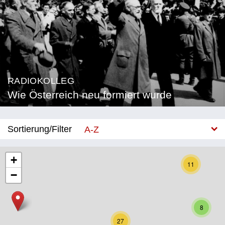
RADIOKOLLEG
Wie Österreich neu formiert wurde
Sortierung/Filter
A-Z
Neu
+
11
−
Bundesland
Burgenland
8
Kärnten
27