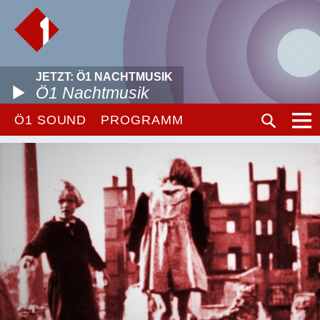
JETZT: Ö1 NACHTMUSIK
Ö1 Nachtmusik
Ö1 SOUND
PROGRAMM