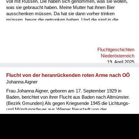
voll mit Russen. Die haben sich genommen, was sie wollen,
was sie gebraucht haben. Meine Mutter hat ihnen Bier
ausschenken müssen. Da hat sie dann vorher trinken
müssen, bevor die getrunken haben. Und die sind in die
Räume überall rein. Wenn wo eine Tür nicht aufging bei einem
Schrank, haben sie sie aufgetreten. Meine Mutter hat dann
gehört, dass auch Kinder verschleppt werden. Da hat meine
Mutter gesagt, sie bleibt nicht mehr. Und dann sind wir weg zu
Fluchtgeschichten
Fuß. Meine Mutter, mein Stiefvater und eine Frau mit ihrem
Niederösterreich
Sohn. Ein Leiterwagerl haben sie mitgehabt, da haben wir
19. April 2025
fallweise drinn...
Flucht von der heranrückenden roten Arme nach OÖ
Johanna Aigner
Frau Johanna Aigner, geboren am 17. September 1929 in
Baden, berichtet von ihrer Flucht aus Baden nach Altmünster.
(Bezirk Gmunden) Als gegen Kriegsende 1945 die Lichtungs-
und Mündungsfeuer aus Wiener Neustadt von der
heranrückenden roten Arme am Horizont zu erkennen sind,
beschließen Johanna und ihre Mutter den beschwerlichen
Weg nach Oberösterreich anzutreten, damit sie vor den
Russen geschützt sind. In Altmünster erwarten sie