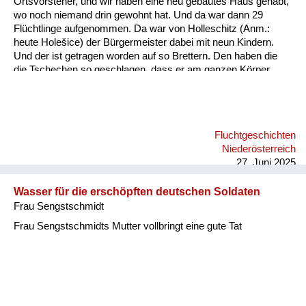
Ortsvorsteher, und wir haben eine neu gebautes Haus gehabt,
Versorgung
wo noch niemand drin gewohnt hat. Und da war dann 29
Flüchtlinge aufgenommen. Da war von Holleschitz (Anm.:
Heimkehrer
heute Holešice) der Bürgermeister dabei mit neun Kindern.
Und der ist getragen worden auf so Brettern. Den haben die
Fluchtgeschichten
die Tschechen so geschlagen, dass er am ganzen Körper
ganz blau war. Und der hat bei uns dann von Juni bis nächsten
Familiengeschichten
Juni, wo sie nach Deutschland gekommen sind, nur Pudding,
Milch und Semmeln und Biskotten gegessen. Und bei uns hat
Schule und Ausbildung
er noch das Jahr gelebt und in Deutschland draußen ist er
Fluchtgeschichten
gestorben. Meine Mutter hat ihm damals alle Kopfpolster
Wiederaufbau und
Niederösterreich
mitgegeben, die sind dann beim Hinauswandern im Juni in
Staatsvertrag
27. Juni 2025
einen Viehwaggon h...
Wohnen
Wasser für die erschöpften deutschen Soldaten
Frau Sengstschmidt
sonstiges
Frau Sengstschmidts Mutter vollbringt eine gute Tat