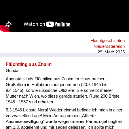
amerikanische Einheiten, die einen besseren Ruf in der
Umgangsweise mit Gefangenen, als die rote Arme, genießen.
Fluchtgeschichten
Niederösterreich
29. März 2025
Flüchtling aus Znaim
Gunda
Augusta ist als Flüchtling aus Znaim im Haus meiner
Großeltern in Hollabrunn aufgenommen (20.7.1945 bis
8.4.1946), so wie russische Offiziere. Sie schreibt meiner
Mutter nach Wien, wo diese gerade studiert. Rund 200 Briefe
1945 - 1957 sind erhalten.
5.3.1946 Liebste Nora! Wieder einmal befinde ich mich in einer
verzweifelten Lage! Mein Antrag um die „Alliierte
Ausreisebewilligung“ wurde wegen meiner Parteizugehörigkeit
am 1.3. abgelehnt und mir sagen gelassen, ich sollte mich