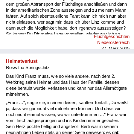
dem großen Abtransport der Flüchtlinge anschließen und dann
in der amerikanischen Zone aussteigen und zu meinem Mann
fahren. Auf solch abenteuerliche Fahrt kann ich mich nun aber
nicht einlassen, wer sagt mir, dass ich über Linz komme und
dann auch die Möglichkeit habe, dort irgendwo auszusteigen?
So kannst Du Dir meine Lage vorstellen; wieder war ich so
Fluchtgeschichten
knapp am Ziel und nun scheiterte hier wieder alles aus diesem
Niederösterreich
Grunde. Ich war mehr als vernichtet und habe alles dann in
27. März 2025
schlaflosen Nächten erwogen, was da noch zu machen wäre
und kam dann nach Beratungen mit Deinen lb. Angehörigen,
Heimatverlust
ebenso mit Dr. Jilly zu dem Entschluss, die Sache vorderhand
Roswitha Springschitz
ruhen zu lassen und um einen Aufschub zur
Aufenthaltsbewilligung für Hollabrunn anzusuchen, damit ich
Das Kind Franz muss, wie so viele andere, nach dem 2.
wenigs...
Weltkrieg seine Heimat und das Haus der Familie, dessen
diese beraubt wurde, verlassen und kann nur das Allernötigste
mitnehmen.
„Franz…“, sagte sie, in einem leisen, sanften Tonfall. „Du weißt
ja, dass wir gar nicht viel mitnehmen können. Und dass wir
noch nicht einmal wissen, wo wir unterkommen.…“ Franz war
vom Tisch aufgesprungen und ins Kinderzimmer gelaufen.
Sein Herz pochte heftig und angstvoll. Berti war in seinem
neunjährigen Leben stets an seiner Seite gewesen; es gab