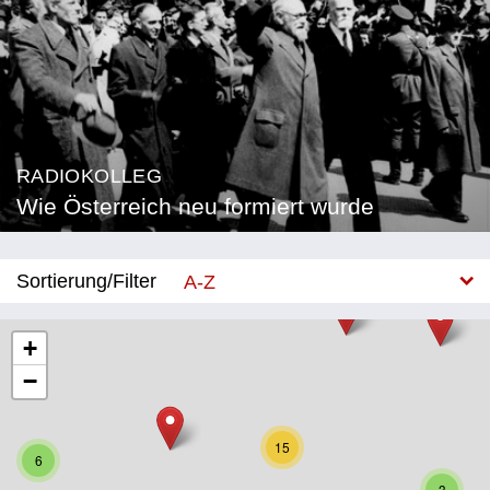
RADIOKOLLEG
Wie Österreich neu formiert wurde
Sortierung/Filter
A-Z
Neu
+
−
Bundesland
Burgenland
15
6
Kärnten
3