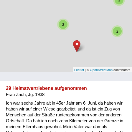
Niederösterreich
Oberösterreich
3
Salzburg
2
Steiermark
Tirol
Vorarlberg
Leaflet
| ©
OpenStreetMap
contributors
Wien
29 Heimatvertriebene aufgenommen
Frau Zach, Jg. 1938
Kategorie
Ich war sechs Jahre alt in 45er Jahr am 6. Juni, da haben wir
Besatzungsmächte
haben wir auf einer Wiese gearbeitet, und da ist ein Zug von
Menschen auf der Straße runtergekommen von der anderen
Frauen, Mütter, Kinder
Ortschaft. Da hab ich noch zehn Kilometer von der Grenze in
meinem Elternhaus gewohnt. Mein Vater war damals