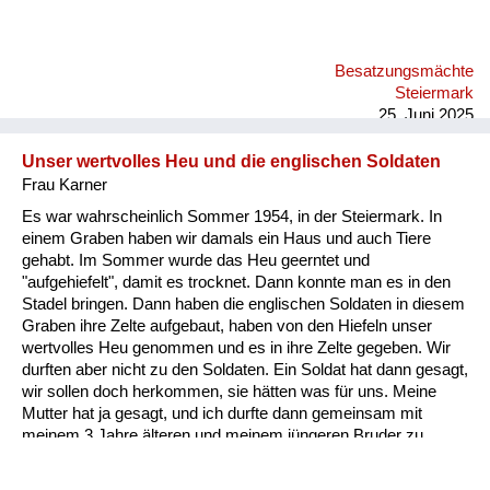
Erzählungen. Das waren im Hochwechselgebiet, Seppling-
Karndorf; da sind die Russen plündern gekommen, mehrere
und die haben sich da aufgeteilt bei den Bauern und bei dem
Besatzungsmächte
Seppling-Karndorf haben sich die Bauern dann getroffen, weil
Steiermark
er war der der höchstgelegene Bauernhof, am nächs...
25. Juni 2025
Unser wertvolles Heu und die englischen Soldaten
Frau Karner
Es war wahrscheinlich Sommer 1954, in der Steiermark. In
einem Graben haben wir damals ein Haus und auch Tiere
gehabt. Im Sommer wurde das Heu geerntet und
"aufgehiefelt", damit es trocknet. Dann konnte man es in den
Stadel bringen. Dann haben die englischen Soldaten in diesem
Graben ihre Zelte aufgebaut, haben von den Hiefeln unser
wertvolles Heu genommen und es in ihre Zelte gegeben. Wir
durften aber nicht zu den Soldaten. Ein Soldat hat dann gesagt,
wir sollen doch herkommen, sie hätten was für uns. Meine
Mutter hat ja gesagt, und ich durfte dann gemeinsam mit
meinem 3 Jahre älteren und meinem jüngeren Bruder zu
diesen Soldaten hingehen. Die haben uns ein Stück
Schokolade gegeben und einen Cheddar Käse. Da habe ich