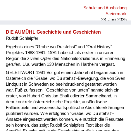
gescheite Kinder, die dort hingehen mussten. Mein Vater hat
Schule und Ausbildung
sich aber geweigert. Er hat geschaut, dass wir dann in die
Steiermark
Hauptschule kommen. Die war dann sieben Kilometer...
23. Juni 2025
DIE AUMÜHL Geschichte und Geschichten
Rudolf Schlaipfer
Ergebnis eines "Grabe wo Du stehst" und "Oral History"
Projektes 1988-1991. 1991 habe ich als erster in unserer
Region die zivilen Opfer des Nationalsozialismus in Erinnerung
gerufen. U.a. wurden 139 Menschen in Hartheim vergast.
GELEITWORT 1991 Vor gut einem Jahrzehnt begann auch in
Österreich die "Grabe, wo Du stehst"-Bewegung, die von Sven
Lindquist in Schweden so beeindruckend gestartet worden
war, Fuß zu fassen. "Geschichte von unten" nannte sich ein
erster, von Hubert Christian Ehalt edierter Sammelband, in
dem konkrete österreichische Projekte, ausländische
Fallbeispiele und wissenschaftspolitische Absichtserklärungen
publiziert wurden. Wie erfolgreich "Grabe, wo Du stehst"-
Ansätze eingesetzt werden können, wie nützlich die Resultate
sein können, das zeigt Rudolf Schlaipfers Text über die