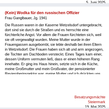
5. Juni 2025
(Kein) Wodka für den russischen Offizier
Frau Ganglbauer, Jg. 1941
Die Russen waren in der Kaserne Wetzelsdorf untergebracht,
dort sind sie durch die Straßen und es herrschte eine
fürchterliche Angst. Vor allem die Frauen fürchteten sich, weil
sie oft vergewaltigt wurden. Meine Mutter wurde in der
Frauengassen ausgebombt, sie lebte deshalb bei ihren Eltern
in Wetzelsdorf. Die Frauen haben sich alt und arm angezogen,
die Tochter am Dachboden versteckt. Eines Tages kam einer,
dessen Uniform vermuten ließ, dass er einen höheren Rang
innehatte. Er ging ins Haus hinein, setzte sich in die Küche,
meine Großmutter und mein Großvater, der pensionierter
Revieroberinspektor war, meine Mutter und ich drückten uns
an die Wand. Er saß da, schlug mit der Faust auf den Tisch
und brüllte „Wodka, Wodka“! Meine Großmutter und Mutter
sagten immer wieder, sie hätten keinen, er wiederum brüllte
wieder „Wodka“! Ich dachte mir, dass das komisch war, geh
Besatzungsmächte
dann mit einem Glas zum Wasserhahn, fülle es mit Wasser
Steiermark
und stelle es vor ihn hin. Er hat so zu lachen begonnen,
19. Mai 2025
schall...