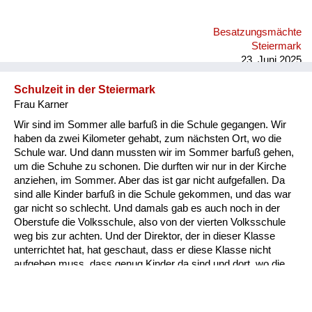
das erste Mal so einen Käse gegessen. Der hat so gut
geschmeckt! Später habe ich mir dann in Wien einen Cheddar
Besatzungsmächte
Käse gekauft, und der war so grauslich...
Steiermark
23. Juni 2025
Schulzeit in der Steiermark
Frau Karner
Wir sind im Sommer alle barfuß in die Schule gegangen. Wir
haben da zwei Kilometer gehabt, zum nächsten Ort, wo die
Schule war. Und dann mussten wir im Sommer barfuß gehen,
um die Schuhe zu schonen. Die durften wir nur in der Kirche
anziehen, im Sommer. Aber das ist gar nicht aufgefallen. Da
sind alle Kinder barfuß in die Schule gekommen, und das war
gar nicht so schlecht. Und damals gab es auch noch in der
Oberstufe die Volksschule, also von der vierten Volksschule
weg bis zur achten. Und der Direktor, der in dieser Klasse
unterrichtet hat, hat geschaut, dass er diese Klasse nicht
aufgeben muss, dass genug Kinder da sind und dort, wo die
Eltern sich nicht gekümmert haben, sondern dem Lehrer alles
überlassen haben, dort hat er geschaut, dass er genug Kinder
hat in dieser Klasse. Und es waren leider auch sehr oft sehr