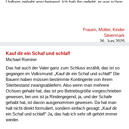
Uniform gehabt anscheinend. Ich hab ihn geliebt, er war schon
ein super Mensch. Und es ist halt so, dass wenn immer die
Heimkehrer heim gekommen sind nach Graz am Bahnhof, da
sind die Frauen angeschrieben worden. Da haben sie eine
Verständigung gekriegt, dass ihre Männer heimkommen und
Frauen, Mütter, Kinder
meine Mutter ist mit mir immer am Bahnhof fahren mit dem
Steiermark
Fahrrad und der Vati war halt nie dabei, sie hat auch keine
26. Juni 2025
Verständigung geha...
Kauf dir ein Schaf und schlaf!
Michael Romirer
Das hat auch der Vater ganz zum Schluss erzählt, das ist so
gegangen im Volksmund: „Kauf dir ein Schaf und schlaf!“ Die
Bauern haben müssen bestimmte Kontingente von ihrem
Stierbestand zwangsabliefern. Also wenn man mehrere
Ochsen gehabt hat, das ist pro Betriebsgröße vorgeschrieben
gewesen, bei uns ist ja Rindergegend, ja, und der Schafe
gehabt hat, ist davon ausgenommen gewesen. Da hat man
halt nicht direkt formuliert, sondern einfach gesagt: „Kauf dir
ein Schaf und schlaf!“ Ja, das hab ich sehr oft gehört immer
wieder.