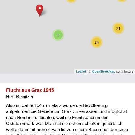
Niederösterreich
Oberösterreich
21
Salzburg
5
24
Steiermark
Tirol
Vorarlberg
Leaflet
| ©
OpenStreetMap
contributors
Wien
Flucht aus Graz 1945
Herr Reinitzer
Kategorie
Also im Jahre 1945 im März wurde die Bevölkerung
Besatzungsmächte
aufgefordert die Gebiete um Graz zu verlassen und möglichst
nach Norden zu flüchten, weil die Front schon in der
Frauen, Mütter, Kinder
Oststeiermark war. Man hat sie schon schießen gehört. Ich
wollte dann mit meiner Familie von einem Bauernhof, der circa