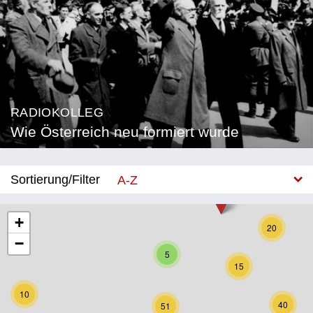
RADIOKOLLEG
Wie Österreich neu formiert wurde
Sortierung/Filter
A-Z
Neu
+
20
−
Bundesland
5
15
Burgenland
10
Kärnten
40
51