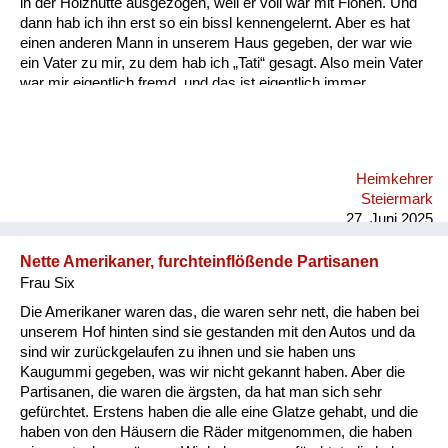
in der Holzhütte ausgezogen, weil er voll war mit Flöhen. Und
dann hab ich ihn erst so ein bissl kennengelernt. Aber es hat
einen anderen Mann in unserem Haus gegeben, der war wie
ein Vater zu mir, zu dem hab ich „Tati“ gesagt. Also mein Vater
war mir eigentlich fremd, und das ist eigentlich immer
geblieben, also bin ich mit ihm nie so richtig warm geworden.
Heimkehrer
Steiermark
27. Juni 2025
Nette Amerikaner, furchteinflößende Partisanen
Frau Six
Die Amerikaner waren das, die waren sehr nett, die haben bei
unserem Hof hinten sind sie gestanden mit den Autos und da
sind wir zurückgelaufen zu ihnen und sie haben uns
Kaugummi gegeben, was wir nicht gekannt haben. Aber die
Partisanen, die waren die ärgsten, da hat man sich sehr
gefürchtet. Erstens haben die alle eine Glatze gehabt, und die
haben von den Häusern die Räder mitgenommen, die haben