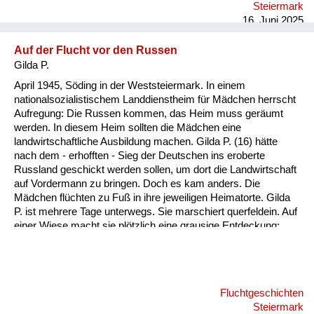
Steiermark
16. Juni 2025
Auf der Flucht vor den Russen
Gilda P.
April 1945, Söding in der Weststeiermark. In einem
nationalsozialistischem Landdienstheim für Mädchen herrscht
Aufregung: Die Russen kommen, das Heim muss geräumt
werden. In diesem Heim sollten die Mädchen eine
landwirtschaftliche Ausbildung machen. Gilda P. (16) hätte
nach dem - erhofften - Sieg der Deutschen ins eroberte
Russland geschickt werden sollen, um dort die Landwirtschaft
auf Vordermann zu bringen. Doch es kam anders. Die
Mädchen flüchten zu Fuß in ihre jeweiligen Heimatorte. Gilda
P. ist mehrere Tage unterwegs. Sie marschiert querfeldein. Auf
einer Wiese macht sie plötzlich eine grausige Entdeckung:
zwei Soldaten hängen an einem Baum. Offenbar Deserteure.
Ermordet in den letzten Kriegstagen. Gilda setzt sich in die
Wiese und weint bitterlich. Ein Erlebnis, das sie niemals
vergessen konnte.
Fluchtgeschichten
Steiermark