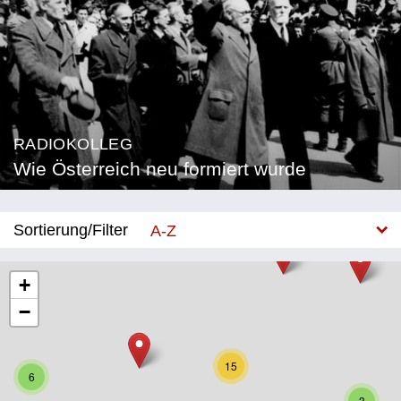
RADIOKOLLEG
Wie Österreich neu formiert wurde
Sortierung/Filter
A-Z
Neu
+
−
Bundesland
Burgenland
15
6
Kärnten
3