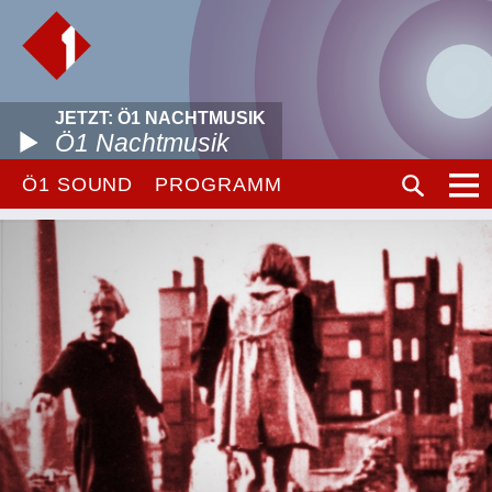
JETZT: Ö1 NACHTMUSIK
Ö1 Nachtmusik
Ö1 SOUND
PROGRAMM