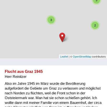
Niederösterreich
Oberösterreich
3
Salzburg
2
Steiermark
Tirol
Vorarlberg
Leaflet
| ©
OpenStreetMap
contributors
Wien
Flucht aus Graz 1945
Herr Reinitzer
Kategorie
Also im Jahre 1945 im März wurde die Bevölkerung
Besatzungsmächte
aufgefordert die Gebiete um Graz zu verlassen und möglichst
nach Norden zu flüchten, weil die Front schon in der
Frauen, Mütter, Kinder
Oststeiermark war. Man hat sie schon schießen gehört. Ich
wollte dann mit meiner Familie von einem Bauernhof, der circa