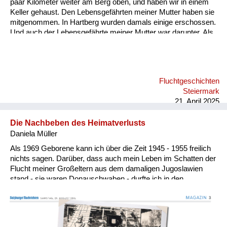
paar Kilometer weiter am Berg oben, und haben wir in einem
Keller gehaust. Den Lebensgefährten meiner Mutter haben sie
mitgenommen. In Hartberg wurden damals einige erschossen.
Und auch der Lebensgefährte meiner Mutter war darunter. Als
der Krieg vorbei war, sind wir zu Fuß ins Dorf hinunter
gegangen. Da sah ich ein niedergebranntes Bauernhaus. Und
am Galgen sind Leichen gehangen.
Fluchtgeschichten
Steiermark
21. April 2025
Die Nachbeben des Heimatverlusts
Daniela Müller
Als 1969 Geborene kann ich über die Zeit 1945 - 1955 freilich
nichts sagen. Darüber, dass auch mein Leben im Schatten der
Flucht meiner Großeltern aus dem damaligen Jugoslawien
stand - sie waren Donauschwaben - durfte ich in den
vergangenen Jahrzehnten einiges erfahren. Vor allem, was es
betrifft, nicht bearbeitete Traumata zweier Generationen
aufzuarbeiten, die allzu früh gestorben und manche davon nie
wirklich in ihrer neuen Heimat angekommen sind. Meine