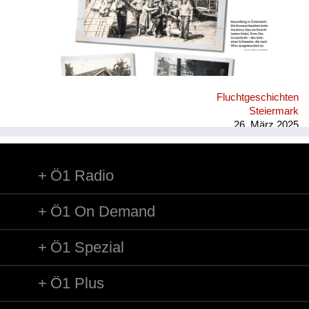
Familiengeschichte sehe ich als Lehrbeispiel aus Norbert
Elias' "Etablierte und Außenseiter". 2015 durfte ich für die
Salzburger Nachrichten, für die ich als freie Redakteurin
arbeite, einen Beitrag verfassen, siehe Anhang. Heute denke
ich, dass es gerade meine Familiengeschichte war, die den
Berufswunsch Journalistin in mir geweckt hat.
Fluchtgeschichten
Steiermark
26. März 2025
Ö1 Radio
Ö1 On Demand
Ö1 Spezial
Ö1 Plus