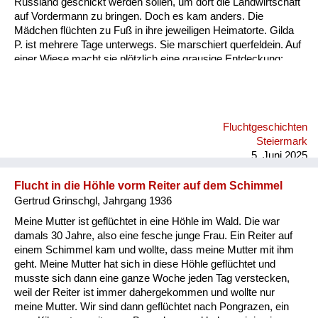
Russland geschickt werden sollen, um dort die Landwirtschaft
auf Vordermann zu bringen. Doch es kam anders. Die
Mädchen flüchten zu Fuß in ihre jeweiligen Heimatorte. Gilda
P. ist mehrere Tage unterwegs. Sie marschiert querfeldein. Auf
einer Wiese macht sie plötzlich eine grausige Entdeckung:
zwei Soldaten hängen an einem Baum. Offenbar Deserteure.
Ermordet in den letzten Kriegstagen. Gilda setzt sich in die
Wiese und weint bitterlich. Ein Erlebnis, das sie niemals
vergessen konnte.
Fluchtgeschichten
Steiermark
5. Juni 2025
Flucht in die Höhle vorm Reiter auf dem Schimmel
Gertrud Grinschgl, Jahrgang 1936
Meine Mutter ist geflüchtet in eine Höhle im Wald. Die war
damals 30 Jahre, also eine fesche junge Frau. Ein Reiter auf
einem Schimmel kam und wollte, dass meine Mutter mit ihm
geht. Meine Mutter hat sich in diese Höhle geflüchtet und
musste sich dann eine ganze Woche jeden Tag verstecken,
weil der Reiter ist immer dahergekommen und wollte nur
meine Mutter. Wir sind dann geflüchtet nach Pongrazen, ein