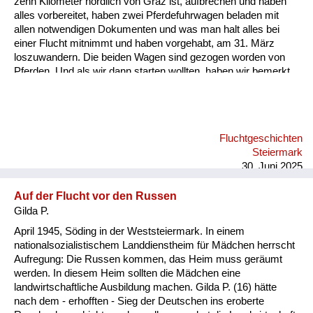
zehn Kilometer nördlich von Graz ist, aufbrechen und haben
Versorgung
alles vorbereitet, haben zwei Pferdefuhrwagen beladen mit
allen notwendigen Dokumenten und was man halt alles bei
Heimkehrer
einer Flucht mitnimmt und haben vorgehabt, am 31. März
loszuwandern. Die beiden Wagen sind gezogen worden von
Fluchtgeschichten
Pferden. Und als wir dann starten wollten, haben wir bemerkt,
dass ein Pferd gestohlen wurde. Jetzt haben wir einen der
Familiengeschichten
Wagen mit zwei Pferden bespannt und einen mit einem Pferd,
nur weil das zweite gestohlen war und sind losgefahren, das
Schule und Ausbildung
war der 31. März. Und als wir kurz einige Kilometer gefahren
Fluchtgeschichten
sind, hat mein Onkel gemerkt, da ist ein anderes Fahrzeug
Wiederaufbau und
Steiermark
gewesen mit diesem gestohlenen Pferd. Er ist hingegangen
Staatsvertrag
30. Juni 2025
und hat mit de...
Wohnen
Auf der Flucht vor den Russen
Gilda P.
sonstiges
April 1945, Söding in der Weststeiermark. In einem
nationalsozialistischem Landdienstheim für Mädchen herrscht
Aufregung: Die Russen kommen, das Heim muss geräumt
werden. In diesem Heim sollten die Mädchen eine
landwirtschaftliche Ausbildung machen. Gilda P. (16) hätte
nach dem - erhofften - Sieg der Deutschen ins eroberte