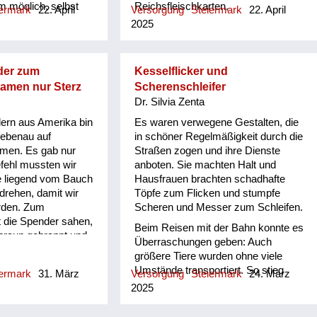
m möglich, selbst
Reichsfleischkarten,
iermark
22. April
Versorgung
Steiermark
22. April
n, der
Reichsfettkarten, Reichsbrotkarten,
2025
rte", gab es nur
Reichsmilchkarten, Reichskarten für
 an allem fehlte,
Marmelade, Zucker und Eier. Mit
doch, nicht nackt,
Kriegsfortschritt wurde es aber
der zum
Kesselflicker und
 alten, x-mal
immer schwerer, selbst das zu
amen nur Sterz
Scherenschleifer
r umgenähten
bekommen, was einem per Karte
s
Dr. Silvia Zenta
mzulaufen. Man war
zustand. Aufgrund der anhaltenden
 etwas zum Anziehen
Mangelsituation wurde die
ern aus Amerika bin
Es waren verwegene Gestalten, die
indern, wenn es
Rationierung auch von den alliierten
iebenau auf
in schöner Regelmäßigkeit durch die
etwa“ passte, und
Besatzungsmächten nach
men. Es gab nur
Straßen zogen und ihre Dienste
n mussten
Kriegsende beibehalten. Man lernte
efehl mussten wir
anboten. Sie machten Halt und
ch weitergetragen
mit Kalorien zu rechnen, für manche
e liegend vom Bauch
Hausfrauen brachten schadhafte
n gewordene Kleider
nicht ganz einfach: „I hob no nia
drehen, damit wir
Töpfe zum Flicken und stumpfe
den an jüngere
Kalorien gessn und bin net
rden. Zum
Scheren und Messer zum Schleifen.
r Kinder von
varhungert“.) Man war darauf
t die Spender sahen,
Beim Reisen mit der Bahn konnte es
 Bekannten
angewiesen, sich zusätzliche
 braun gebrannt und
Überraschungen geben: Auch
So „erbte“ mein
„Kalorien“ zu besorgen, sei es im
ernährt waren.
größere Tiere wurden ohne viele
 manches von mir,
eigenen Garten, durch „Hamstern“
Umstände transportiert. So stieg
iermark
31. März
Versorgung
Steiermark
24. März
m von meiner älteren
bei Bauern, Abstauben auf Feldern
schon mal eine Bäuerin mit ihrer
2025
s auszusortieren,
oder durch Schwarzhandel, wobei
Ziege in einem Regionalzug zu, was
ehr schön war oder
die „Zigarettenwährung“ eine
jedoch auch für die damalige Zeit