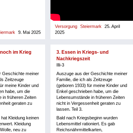
eingesalzenen Speck gegeben. Aber
das konnten wir nicht essen. Sonst
haben wir von den Russen nichts
bekommen, weil sie ja auch
Versorgung
Steiermark
25. April
rationiert waren. Ich erinnere mich,
eiermark
9. Mai 2025
2025
da war mal ein russischer Offizier,
der wollte unbedingt eine Freundin
haben, zum Beispiel mich hätte er
haben wollen. Aber eine liebe
 noch im Krieg
3. Essen in Kriegs- und
Freundin hat sich vor mich gestellt.
Nachkriegszeit
Die haben sehr viel herumgekaspert.
Illi-3
Das war so lustig. Er hat mit ihr
r Geschichte meiner
Auszuge aus der Geschichte meiner
verhandelt um mich, aber sie hat
als Zeitzeuge
Familie, die ich als Zeitzeuge
ihm gesagt: die ist viel zu jung, da
für meine Kinder und
(geboren 1933) für meine Kinder und
machen wir nix. Ich war damals 16.
en habe, um die
Enkel geschrieben habe, um die
Und dann ist er weg. Ich hab damals
in früheren Zeiten
Lebensumstände in früheren Zeiten
noch absolut nix wissen wollen von
enheit geraten zu
nicht in Vergessenheit geraten zu
Männern.
lassen. Teil 3.
t hat Kleidung keinen
Bald nach Kriegsbeginn wurden
enwert. Kleidung
Lebensmittel rationiert. Es gab
, Wolle, neu zu
Reichsnährmittelkarten,