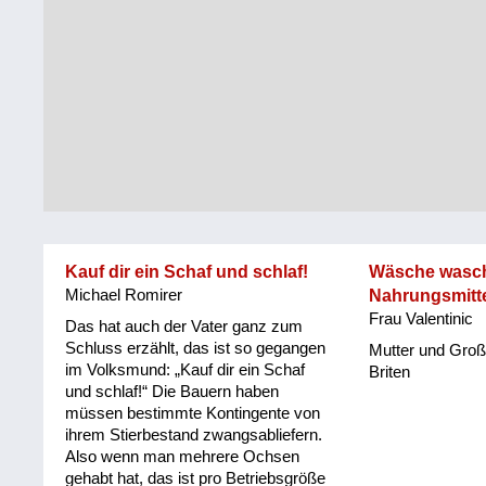
Steiermark
Fluchtgeschichten
Tirol
Familiengeschichten
Vorarlberg
Schule
und
Wien
Ausbildung
Wiederaufbau
und
Kauf dir ein Schaf und schlaf!
Wäsche wasch
Staatsvertrag
Michael Romirer
Nahrungsmitt
Frau Valentinic
Wohnen
Das hat auch der Vater ganz zum
Schluss erzählt, das ist so gegangen
Mutter und Groß
im Volksmund: „Kauf dir ein Schaf
sonstiges
Briten
und schlaf!“ Die Bauern haben
müssen bestimmte Kontingente von
ihrem Stierbestand zwangsabliefern.
Also wenn man mehrere Ochsen
gehabt hat, das ist pro Betriebsgröße