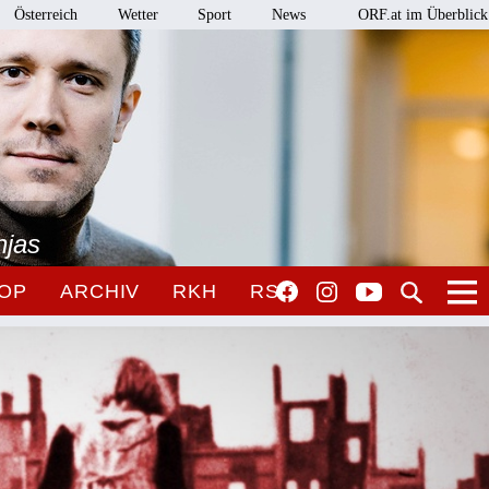
Österreich
Wetter
Sport
News
ORF.at im Überblick
njas
OP
ARCHIV
RKH
RSO