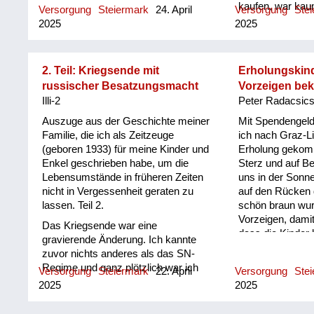
kaufen, war kau
Versorgung
Steiermark
24. April
Versorgung
Ste
auch oft Razzien. Ich war nur einmal
mit Bezugsschei
2025
2025
dort, denn ich wollte keine
"Reichskleiderka
verbotenen Sachen machen. Dort
wenig. Obwohl es
konnte man alles tauschen, auch
schaffte man es 
seine Goldsachen. Auch bei uns in
2. Teil: Kriegsende mit
Erholungskin
sondern eben mit
Mitterdorf gab es Schleichhandel.
russischer Besatzungsmacht
Vorzeigen bek
reparierten ode
Aber das war mehr im Haus, nicht
Illi-2
Peter Radacsic
Klamotten heru
auf der Straße. Einige Leute sind
froh, überhaupt
Auszuge aus der Geschichte meiner
Mit Spendengeld
dadurch reich geworden. Die sind
zu haben, bei K
Familie, die ich als Zeitzeuge
ich nach Graz-L
ins Burgenland gefahren oder in die
„noch“ oder „in 
(geboren 1933) für meine Kinder und
Erholung gekom
Oststeiermark zu den Bauern und
geflickte Sache
Enkel geschrieben habe, um die
Sterz und auf B
haben Sachen geholt. So hat der
selbstverständli
Lebensumstände in früheren Zeiten
uns in der Sonn
Schwarzhandel funktioniert.
werden, zu klei
nicht in Vergessenheit geraten zu
auf den Rücken 
und Schuhe wur
lassen. Teil 2.
schön braun wu
Geschwister ode
Vorzeigen, dami
Das Kriegsende war eine
Verwandten und
dass die Kinder
gravierende Änderung. Ich kannte
weitergegeben. 
nicht mehr unter
zuvor nichts anderes als das SN-
jüngerer Bruder
Regime und ganz plötzlich war ich
Versorgung
Steiermark
22. April
Versorgung
Ste
und ich wiederu
kein Hitlerjunge (Pimpf) mehr. Total
2025
2025
Schwester. Etwa
ungewohnt und mir deshalb
weil es nicht m
schwerfallend, war zum Beispiel die