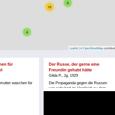
6
10
4
Leaflet
| ©
OpenStreetMap
contribut
en für
Der Russe, der gerne eine
el
Freundin gehabt hätte
Gilda P., Jg. 1929
mutter waschen für
Die Propaganda gegen die Russen
war sehr hart im Vergleich zu dem,
was wir dann erlebt haben. Die
Russenzeit war insofern die
mieseste Zeit in der ganzen
Besatzung, weil es nichts zu essen
gab. Die Russen haben uns