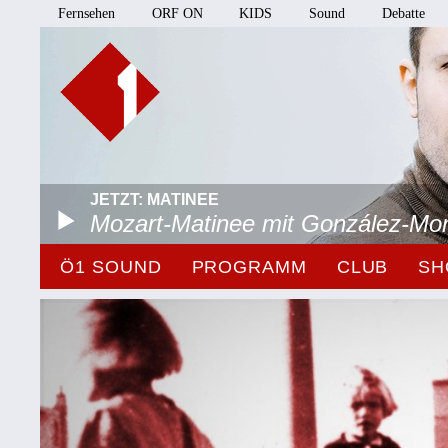
Fernsehen
ORF ON
KIDS
Sound
Debatte
JETZT: MATINEE
Mozart-Matinee mit González-Mo
Ö1 SOUND
PROGRAMM
CLUB
SH