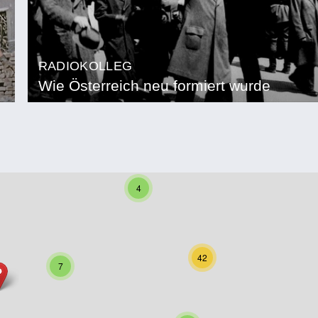
RADIOKOLLEG
Wie Österreich neu formiert wurde
4
42
7