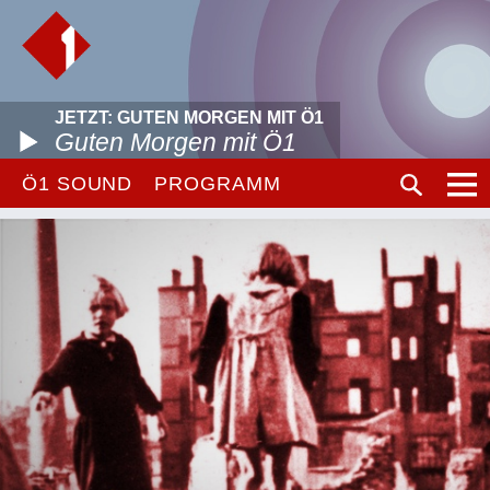
JETZT: GUTEN MORGEN MIT Ö1
Guten Morgen mit Ö1
Ö1 SOUND
PROGRAMM