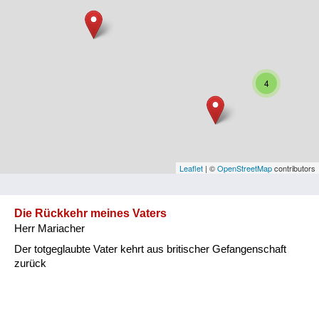
Niederösterreich
Oberösterreich
Salzburg
4
Steiermark
Tirol
Vorarlberg
Leaflet
| ©
OpenStreetMap
contributors
Wien
Die Rückkehr meines Vaters
Herr Mariacher
Kategorie
Der totgeglaubte Vater kehrt aus britischer Gefangenschaft
Besatzungsmächte
zurück
Frauen, Mütter, Kinder