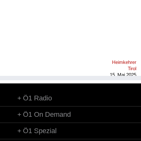
Versorgung
Heimkehrer
Fluchtgeschichten
Familiengeschichten
Schule und Ausbildung
Heimkehrer
Wiederaufbau und
Tirol
Staatsvertrag
15. Mai 2025
Wohnen
Ö1 Radio
sonstiges
Ö1 On Demand
Ö1 Spezial