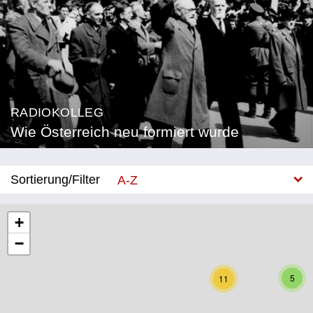
RADIOKOLLEG
Wie Österreich neu formiert wurde
Sortierung/Filter
A-Z
Neu
+
−
Bundesland
Burgenland
5
11
Kärnten