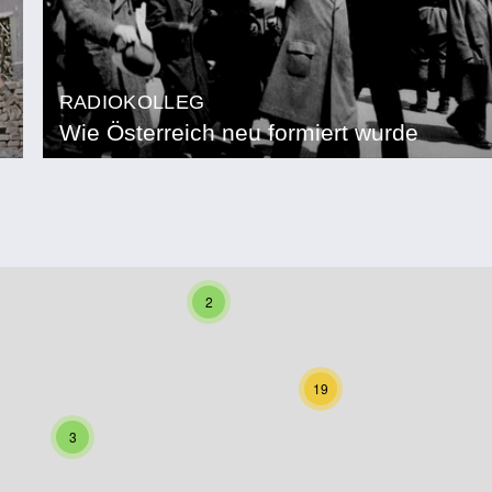
RADIOKOLLEG
Wie Österreich neu formiert wurde
2
19
3