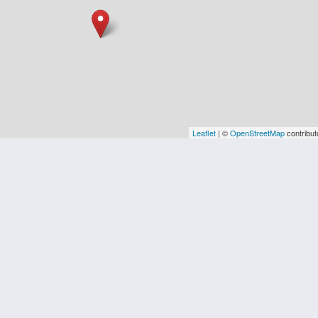
Leaflet
| ©
OpenStreetMap
contribut