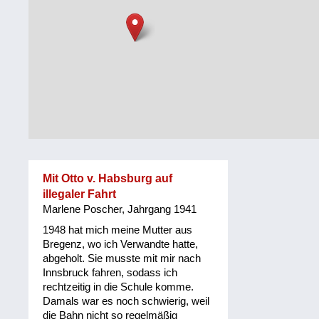
Steiermark
Fluchtgeschichten
Tirol
Familiengeschichten
Vorarlberg
Schule
und
Wien
Ausbildung
Wiederaufbau
und
Mit Otto v. Habsburg auf
Staatsvertrag
illegaler Fahrt
Marlene Poscher, Jahrgang 1941
Wohnen
1948 hat mich meine Mutter aus
sonstiges
Bregenz, wo ich Verwandte hatte,
abgeholt. Sie musste mit mir nach
Innsbruck fahren, sodass ich
rechtzeitig in die Schule komme.
Damals war es noch schwierig, weil
die Bahn nicht so regelmäßig