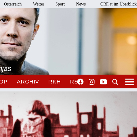
Österreich
Wetter
Sport
News
ORF.at im Überblick
njas
OP
ARCHIV
RKH
RSO