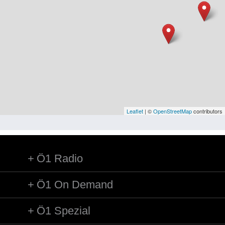
Niederösterreich
Oberösterreich
Salzburg
Steiermark
Tirol
Vorarlberg
Leaflet
| ©
OpenStreetMap
contributors
Wien
Ö1 Radio
Kategorie
Besatzungsmächte
Ö1 On Demand
Frauen, Mütter, Kinder
Ö1 Spezial
Versorgung