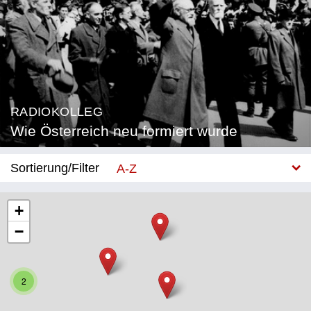
RADIOKOLLEG
Wie Österreich neu formiert wurde
Sortierung/Filter
A-Z
Neu
+
−
Bundesland
Burgenland
2
Kärnten