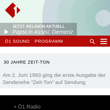
JETZT: RELIGION AKTUELL
Papst in Assisi, Demenz
Ö1 SOUND
PROGRAMM
30 JAHRE ZEIT-TON
Am 2. Juni 1993 ging die erste Ausgabe der
Sendereihe "Zeit-Ton" auf Sendung.
Ö1 Radio