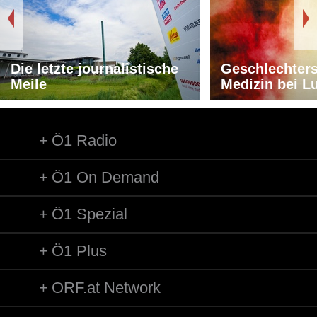
Die letzte journalistische
Geschlechters
Meile
Medizin bei L
Ö1 Radio
Ö1 On Demand
Ö1 Spezial
Ö1 Plus
ORF.at Network