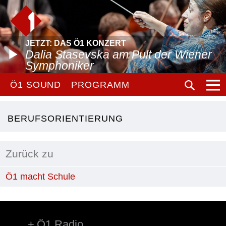
JETZT: DAS Ö1 KONZERT
Dalia Stasevska am Pult der Wiener
Symphoniker
Ö1 SOUND
PROGRAMM
BERUFSORIENTIERUNG
Zurück zu
Ö1 macht Schule
Ö1 Radio