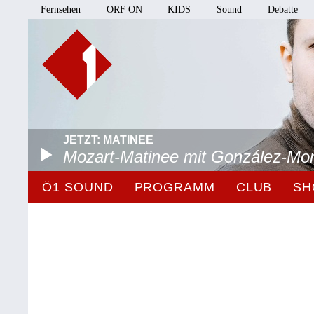
Fernsehen
ORF ON
KIDS
Sound
Debatte
JETZT: MATINEE
Mozart-Matinee mit González-Mo
Ö1 SOUND
PROGRAMM
CLUB
SH