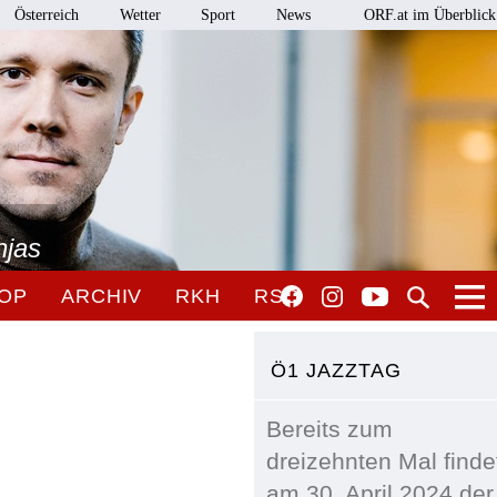
Österreich
Wetter
Sport
News
ORF.at im Überblick
njas
OP
ARCHIV
RKH
RSO
Ö1 JAZZTAG
Bereits zum
dreizehnten Mal finde
am 30. April 2024 der