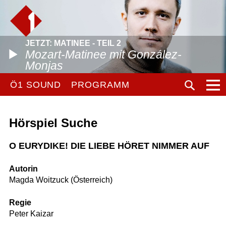
JETZT: MATINEE - TEIL 2
Mozart-Matinee mit González-
Monjas
Ö1 SOUND
PROGRAMM
Hörspiel Suche
O EURYDIKE! DIE LIEBE HÖRET NIMMER AUF
Autorin
Magda Woitzuck (Österreich)
Regie
Peter Kaizar