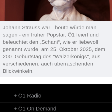
Johann Strauss war - heute würde man
sagen - ein früher Popstar. Ö1 feiert und
beleuchtet den „Schani“, wie er liebevoll
genannt wurde, am 25. Oktober 2025, dem
200. Geburtstag des "Walzerkönigs", aus
verschiedenen, auch überraschenden
Blickwinkeln.
Ö1 Radio
Ö1 On Demand