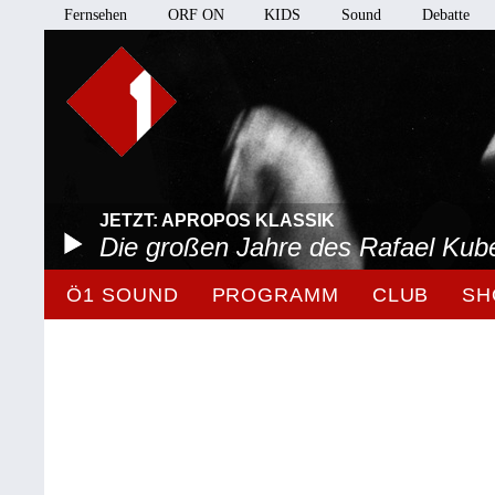
Fernsehen
ORF ON
KIDS
Sound
Debatte
JETZT: APROPOS KLASSIK
Die großen Jahre des Rafael Kube
Ö1 SOUND
PROGRAMM
CLUB
SH