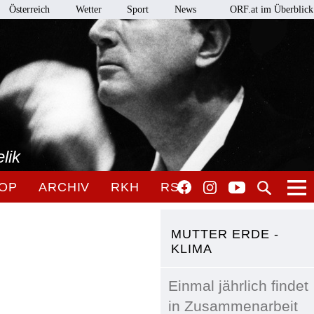
Österreich
Wetter
Sport
News
ORF.at im Überblick
lik
OP
ARCHIV
RKH
RSO
MUTTER ERDE -
KLIMA
Einmal jährlich findet
in Zusammenarbeit