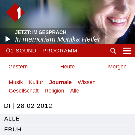
JETZT: IM GESPRÄCH
In memoriam Monika Helfer
Ö1 SOUND
PROGRAMM
Gestern
Heute
Morgen
Musik
Kultur
Journale
Wissen
Gesellschaft
Religion
Alle
DI | 28 02 2012
ALLE
FRÜH