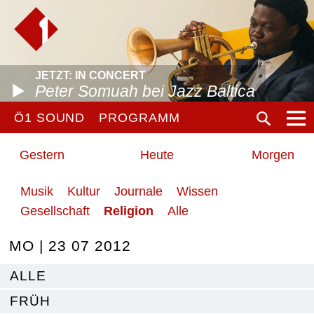
JETZT: IN CONCERT
Peter Somuah bei Jazz Baltica
Ö1 SOUND
PROGRAMM
Gestern
Heute
Morgen
Musik
Kultur
Journale
Wissen
Gesellschaft
Religion
Alle
MO | 23 07 2012
ALLE
FRÜH