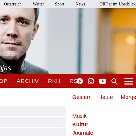
Österreich
Wetter
Sport
News
ORF.at im Überblick
njas
OP
ARCHIV
RKH
RSO
Gestern
Heute
Morg
Musik
Kultur
Journale