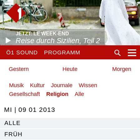
JETZT: LE WEEK-END
Reise durch Sizilien, Teil 2
Ö1 SOUND
PROGRAMM
Gestern
Heute
Morgen
Musik
Kultur
Journale
Wissen
Gesellschaft
Religion
Alle
MI | 09 01 2013
ALLE
FRÜH