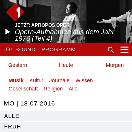
JETZT: APROPOS OPER
Opern-Aufnahmen aus dem Jahr
1976 (Teil 4)
Ö1 SOUND
PROGRAMM
Gestern
Heute
Morgen
Musik
Kultur
Journale
Wissen
Gesellschaft
Religion
Alle
MO | 18 07 2016
ALLE
FRÜH