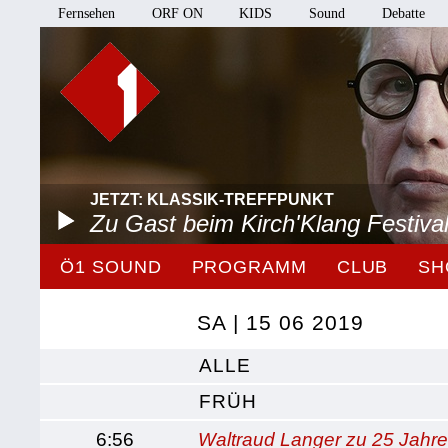
Fernsehen
ORF ON
KIDS
Sound
Debatte
JETZT: KLASSIK-TREFFPUNKT
Zu Gast beim Kirch'Klang Festiva
Ö1 SOUND
PROGRAMM
CLUB
SH
SA | 15 06 2019
ALLE
FRÜH
6:56
Waltraud Langer zu 25 Jahr