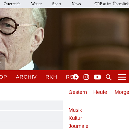
Österreich
Wetter
Sport
News
ORF.at im Überblick
l
OP
ARCHIV
RKH
RSO
Gestern
Heute
Morg
Musik
Kultur
Journale
e