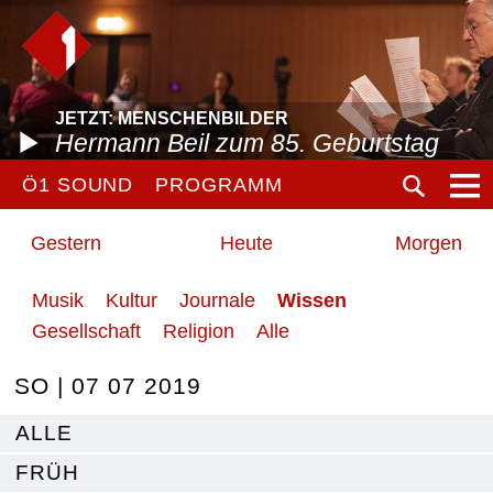
JETZT: MENSCHENBILDER
Hermann Beil zum 85. Geburtstag
Ö1 SOUND
PROGRAMM
Gestern
Heute
Morgen
Musik
Kultur
Journale
Wissen
Gesellschaft
Religion
Alle
SO | 07 07 2019
ALLE
FRÜH