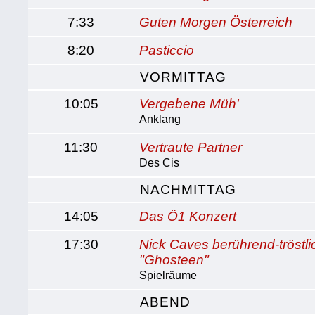
7:33
Guten Morgen Österreich
8:20
Pasticcio
VORMITTAG
10:05
Vergebene Müh'
Anklang
11:30
Vertraute Partner
Des Cis
NACHMITTAG
14:05
Das Ö1 Konzert
17:30
Nick Caves berührend-tröstl
"Ghosteen"
Spielräume
ABEND