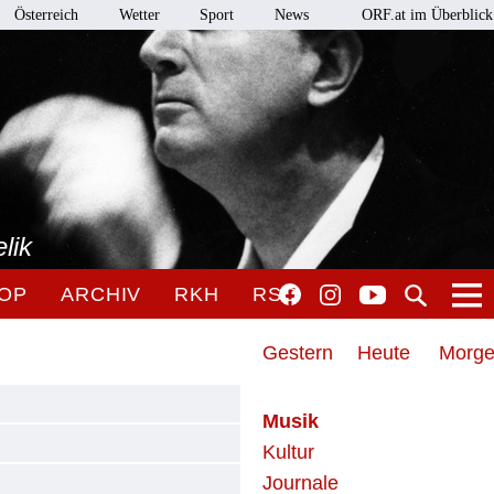
Österreich
Wetter
Sport
News
ORF.at im Überblick
lik
OP
ARCHIV
RKH
RSO
Gestern
Heute
Morg
Musik
Kultur
Journale