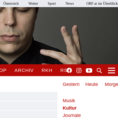
Österreich
Wetter
Sport
News
ORF.at im Überblick
OP
ARCHIV
RKH
RSO
Gestern
Heute
Morg
Musik
Kultur
Journale