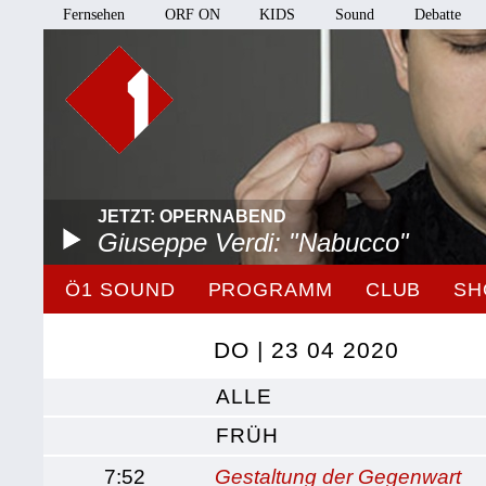
Fernsehen
ORF ON
KIDS
Sound
Debatte
JETZT: OPERNABEND
Giuseppe Verdi: "Nabucco"
Ö1 SOUND
PROGRAMM
CLUB
SH
DO | 23 04 2020
ALLE
FRÜH
7:52
Gestaltung der Gegenwart