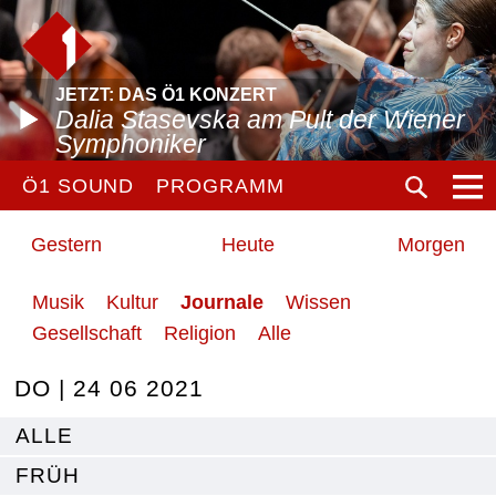
JETZT: DAS Ö1 KONZERT
Dalia Stasevska am Pult der Wiener
Symphoniker
Ö1 SOUND
PROGRAMM
Gestern
Heute
Morgen
Musik
Kultur
Journale
Wissen
Gesellschaft
Religion
Alle
DO | 24 06 2021
ALLE
FRÜH