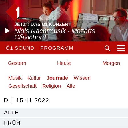
JETZT: DAS Ö1 KONZERT
Nigls Nachtmusik - Mozarts
Clavichord
Ö1 SOUND
PROGRAMM
Gestern
Heute
Morgen
Musik
Kultur
Journale
Wissen
Gesellschaft
Religion
Alle
DI | 15 11 2022
ALLE
FRÜH