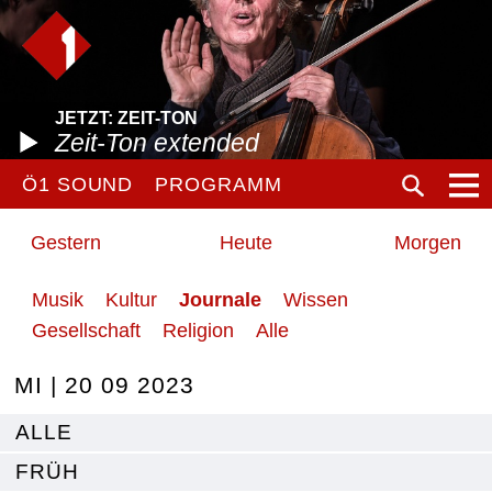
JETZT: ZEIT-TON
Zeit-Ton extended
Ö1 SOUND
PROGRAMM
Gestern
Heute
Morgen
Musik
Kultur
Journale
Wissen
Gesellschaft
Religion
Alle
MI | 20 09 2023
ALLE
FRÜH