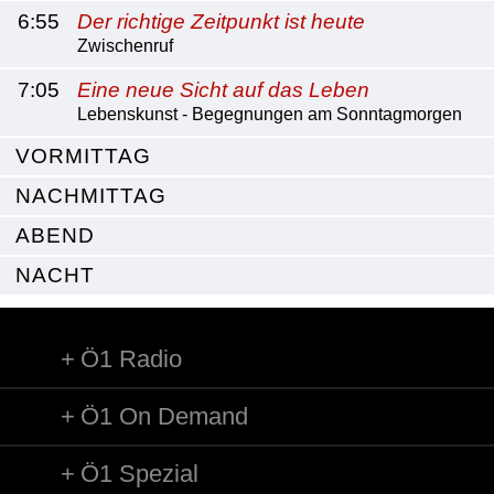
6:55
Der richtige Zeitpunkt ist heute
Zwischenruf
7:05
Eine neue Sicht auf das Leben
Lebenskunst - Begegnungen am Sonntagmorgen
VORMITTAG
NACHMITTAG
ABEND
NACHT
Ö1 Radio
Ö1 On Demand
Ö1 Spezial