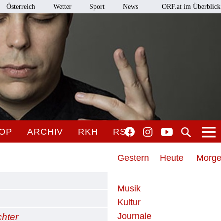
Österreich
Wetter
Sport
News
ORF.at im Überblick
OP
ARCHIV
RKH
RSO
Gestern
Heute
Morg
Musik
Kultur
Journale
chter