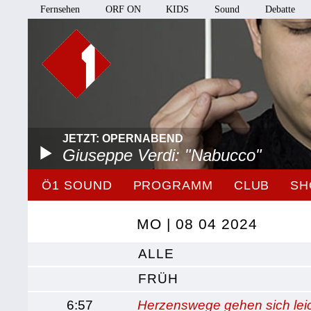
Fernsehen
ORF ON
KIDS
Sound
Debatte
JETZT: OPERNABEND
Giuseppe Verdi: "Nabucco"
Ö1 SOUND
PROGRAMM
CLUB
SH
MO | 08 04 2024
ALLE
FRÜH
6:57
Herzenswege gehen sich lei