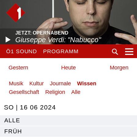
JETZT: OPERNABEND
Giuseppe Verdi: "Nabucco"
Ö1 SOUND
PROGRAMM
Gestern
Heute
Morgen
Musik
Kultur
Journale
Wissen
Gesellschaft
Religion
Alle
SO | 16 06 2024
ALLE
FRÜH